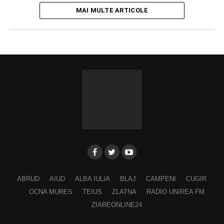
MAI MULTE ARTICOLE
ABRUD
AIUD
ALBA IULIA
BLAJ
CAMPENI
CUGIR
OCNA MURES
TEIUS
ZLATNA
RADIO UNIREA FM
ZIAREONLINE24