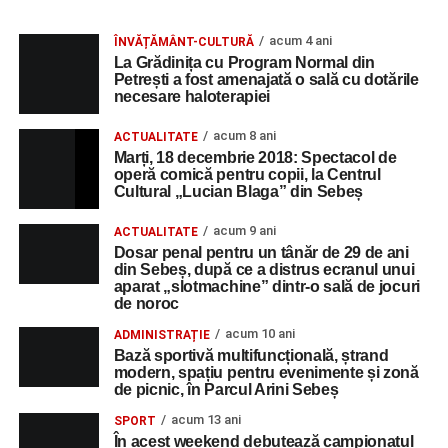
acum 4 ani
ÎNVĂȚĂMÂNT-CULTURĂ
La Grădinița cu Program Normal din
Petrești a fost amenajată o sală cu dotările
necesare haloterapiei
acum 8 ani
ACTUALITATE
Marți, 18 decembrie 2018: Spectacol de
operă comică pentru copii, la Centrul
Cultural „Lucian Blaga” din Sebeș
acum 9 ani
ACTUALITATE
Dosar penal pentru un tânăr de 29 de ani
din Sebeș, după ce a distrus ecranul unui
aparat „slotmachine” dintr-o sală de jocuri
de noroc
acum 10 ani
ADMINISTRAȚIE
Bază sportivă multifuncțională, ștrand
modern, spațiu pentru evenimente și zonă
de picnic, în Parcul Arini Sebeș
acum 13 ani
SPORT
În acest weekend debutează campionatul