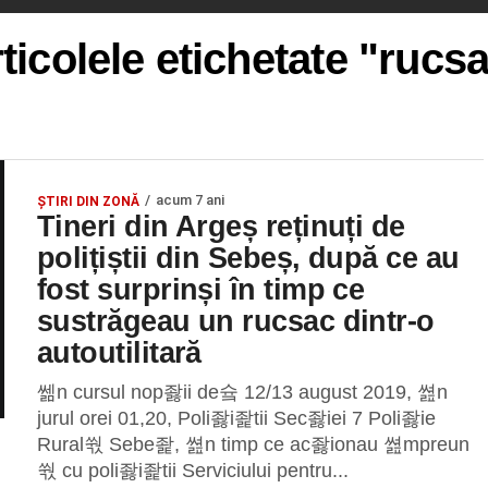
ticolele etichetate "rucs
acum 7 ani
ȘTIRI DIN ZONĂ
Tineri din Argeș reținuți de
polițiștii din Sebeș, după ce au
fost surprinși în timp ce
sustrăgeau un rucsac dintr-o
autoutilitară
쎎n cursul nop좛ii de슠 12/13 august 2019, 쎮n
jurul orei 01,20, Poli좛i좙tii Sec좛iei 7 Poli좛ie
Rural쒃 Sebe좙, 쎮n timp ce ac좛ionau 쎮mpreun
쒃 cu poli좛i좙tii Serviciului pentru...