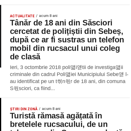
acum 8 ani
ACTUALITATE
Tânăr de 18 ani din Săsciori
cercetat de polițiștii din Sebeș,
după ce ar fi sustras un telefon
mobil din rucsacul unui coleg
de clasă
Ieri, 3 octombrie 2018 poli얣i얟tii de investiga얣ii
criminale din cadrul Poli얣iei Municipiului Sebe얟 l-
au identificat pe un t쎢n쒃r de 18 ani, din comuna
S쒃sciori, ca fiind...
acum 8 ani
ȘTIRI DIN ZONĂ
Turistă rămasă agățată în
bretelele rucsacului, de un