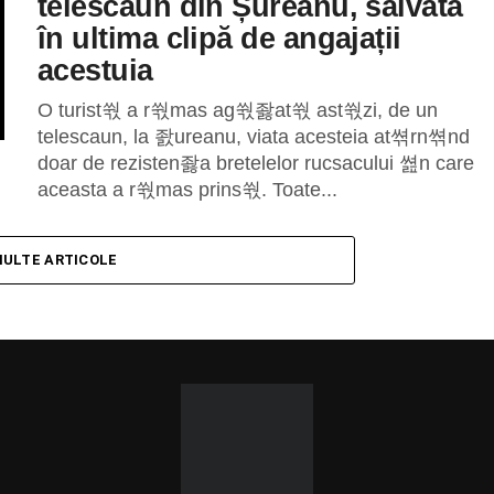
telescaun din Șureanu, salvată
în ultima clipă de angajații
acestuia
O turist쒃 a r쒃mas ag쒃좛at쒃 ast쒃zi, de un
telescaun, la 좘ureanu, viata acesteia at쎢rn쎢nd
doar de rezisten좛a bretelelor rucsacului 쎮n care
aceasta a r쒃mas prins쒃. Toate...
MULTE ARTICOLE