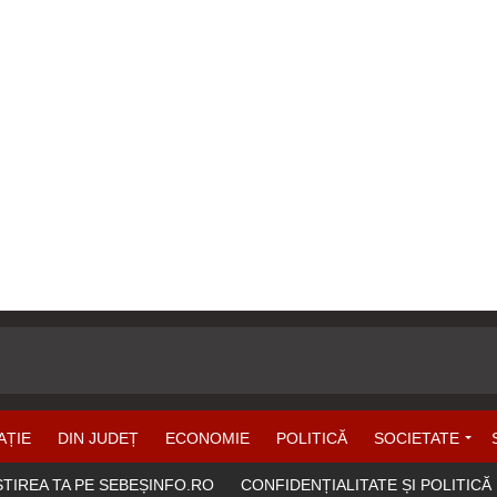
AȚIE
DIN JUDEȚ
ECONOMIE
POLITICĂ
SOCIETATE
ȘTIREA TA PE SEBEȘINFO.RO
CONFIDENȚIALITATE ȘI POLITICĂ