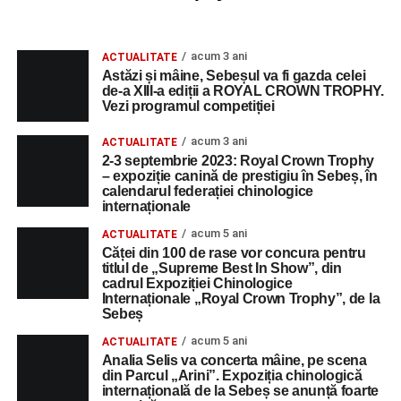
acum 3 ani
ACTUALITATE
Astăzi și mâine, Sebeșul va fi gazda celei
de-a XIII-a ediții a ROYAL CROWN TROPHY.
Vezi programul competiției
acum 3 ani
ACTUALITATE
2-3 septembrie 2023: Royal Crown Trophy
– expoziție canină de prestigiu în Sebeș, în
calendarul federației chinologice
internaționale
acum 5 ani
ACTUALITATE
Căței din 100 de rase vor concura pentru
titlul de „Supreme Best In Show”, din
cadrul Expoziției Chinologice
Internaționale „Royal Crown Trophy”, de la
Sebeș
acum 5 ani
ACTUALITATE
Analia Selis va concerta mâine, pe scena
din Parcul „Arini”. Expoziția chinologică
internațională de la Sebeș se anunță foarte