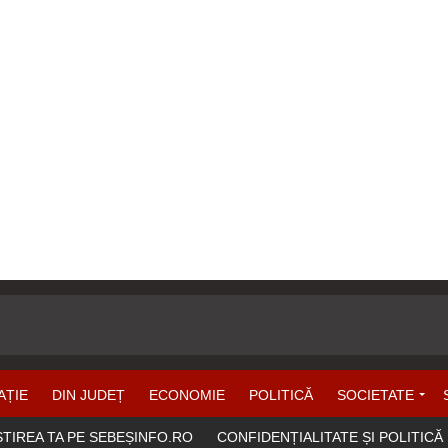
AȚIE
DIN JUDEȚ
ECONOMIE
POLITICĂ
SOCIETATE
ȘTIREA TA PE SEBEȘINFO.RO
CONFIDENȚIALITATE ȘI POLITICĂ