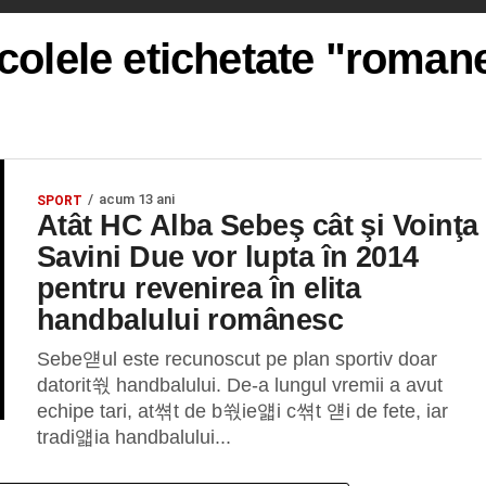
icolele etichetate "roman
acum 13 ani
SPORT
Atât HC Alba Sebeş cât şi Voinţa
Savini Due vor lupta în 2014
pentru revenirea în elita
handbalului românesc
Sebe얟ul este recunoscut pe plan sportiv doar
datorit쒃 handbalului. De-a lungul vremii a avut
echipe tari, at쎢t de b쒃ie얣i c쎢t 얟i de fete, iar
tradi얣ia handbalului...