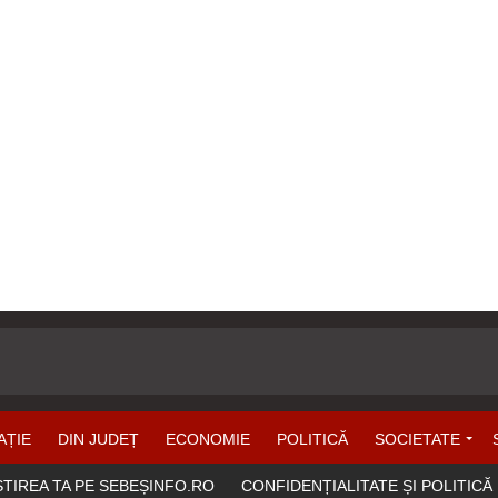
AȚIE
DIN JUDEȚ
ECONOMIE
POLITICĂ
SOCIETATE
ȘTIREA TA PE SEBEȘINFO.RO
CONFIDENȚIALITATE ȘI POLITICĂ