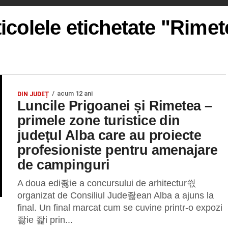
ticolele etichetate "Rimet
acum 12 ani
DIN JUDEȚ
Luncile Prigoanei și Rimetea –
primele zone turistice din
județul Alba care au proiecte
profesioniste pentru amenajare
de campinguri
A doua edi좛ie a concursului de arhitectur쒃
organizat de Consiliul Jude좛ean Alba a ajuns la
final. Un final marcat cum se cuvine printr-o expozi
좛ie 좙i prin...