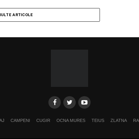
MULTE ARTICOLE
AJ
CAMPENI
CUGIR
OCNA MURES
TEIUS
ZLATNA
RA