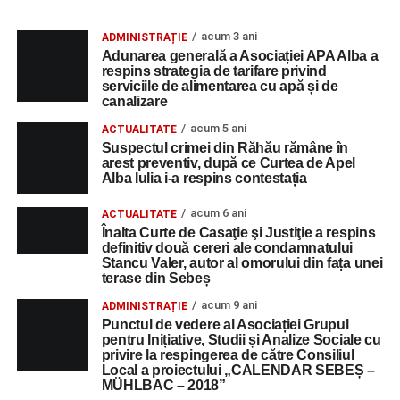
acum 3 ani
ADMINISTRAȚIE
Adunarea generală a Asociației APA Alba a
respins strategia de tarifare privind
serviciile de alimentarea cu apă și de
canalizare
acum 5 ani
ACTUALITATE
Suspectul crimei din Răhău rămâne în
arest preventiv, după ce Curtea de Apel
Alba Iulia i-a respins contestația
acum 6 ani
ACTUALITATE
Înalta Curte de Casaţie şi Justiţie a respins
definitiv două cereri ale condamnatului
Stancu Valer, autor al omorului din fața unei
terase din Sebeș
acum 9 ani
ADMINISTRAȚIE
Punctul de vedere al Asociației Grupul
pentru Inițiative, Studii și Analize Sociale cu
privire la respingerea de către Consiliul
Local a proiectului „CALENDAR SEBEȘ –
MÜHLBAC – 2018”