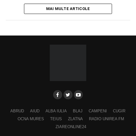
MAI MULTE ARTICOLE
ABRUD
AIUD
ALBA IULIA
BLAJ
CAMPENI
CUGIR
OCNA MURES
TEIUS
ZLATNA
RADIO UNIREA FM
ZIAREONLINE24