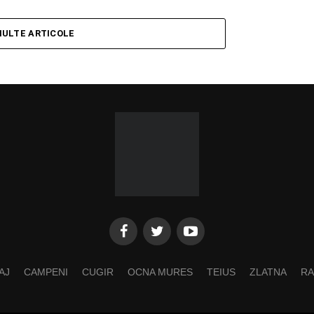
MULTE ARTICOLE
AJ
CAMPENI
CUGIR
OCNA MURES
TEIUS
ZLATNA
RA