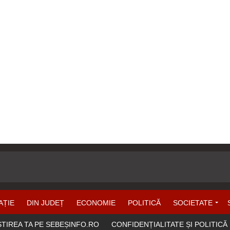
AȚIE
DIN JUDEȚ
ECONOMIE
POLITICĂ
SOCIETATE
ȘTIREA TA PE SEBEȘINFO.RO
CONFIDENȚIALITATE ȘI POLITICĂ