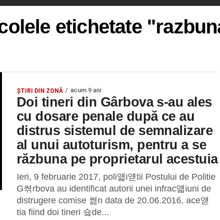
icolele etichetate "razbun
acum 9 ani
ȘTIRI DIN ZONĂ
Doi tineri din Gârbova s-au ales
cu dosare penale după ce au
distrus sistemul de semnalizare
al unui autoturism, pentru a se
răzbuna pe proprietarul acestuia
Ieri, 9 februarie 2017, poli얣i얟tii Postului de Politie
G쎢rbova au identificat autorii unei infrac얣iuni de
distrugere comise 쎮n data de 20.06.2016, ace얟
tia fiind doi tineri 슠de...