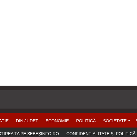
AȚIE
DIN JUDEȚ
ECONOMIE
POLITICĂ
SOCIETATE
ȘTIREA TA PE SEBEȘINFO.RO
CONFIDENȚIALITATE ȘI POLITICĂ