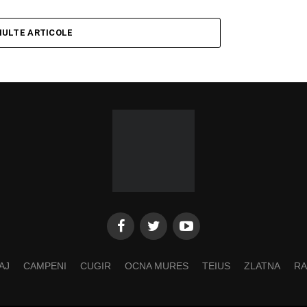
MULTE ARTICOLE
AJ
CAMPENI
CUGIR
OCNA MURES
TEIUS
ZLATNA
RA