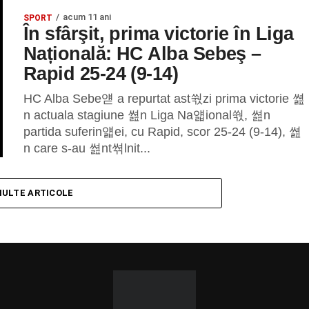
acum 11 ani
SPORT
În sfârşit, prima victorie în Liga
Națională: HC Alba Sebeş –
Rapid 25-24 (9-14)
HC Alba Sebe얟 a repurtat ast쒃zi prima victorie 쎮
n actuala stagiune 쎮n Liga Na얣ional쒃, 쎮n
partida suferin얣ei, cu Rapid, scor 25-24 (9-14), 쎮
n care s-au 쎮nt쎢lnit...
MULTE ARTICOLE