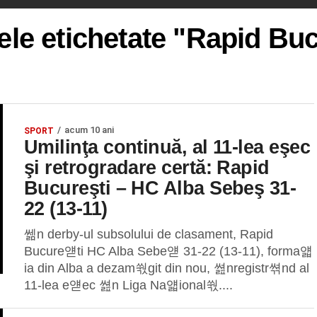
lele etichetate "Rapid Buc
acum 10 ani
SPORT
Umilinţa continuă, al 11-lea eşec
şi retrogradare certă: Rapid
Bucureşti – HC Alba Sebeş 31-
22 (13-11)
쎎n derby-ul subsolului de clasament, Rapid
Bucure얟ti HC Alba Sebe얟 31-22 (13-11), forma얣
ia din Alba a dezam쒃git din nou, 쎮nregistr쎢nd al
11-lea e얟ec 쎮n Liga Na얣ional쒃....