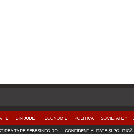
AȚIE
DIN JUDEȚ
ECONOMIE
POLITICĂ
SOCIETATE
ȘTIREA TA PE SEBEȘINFO.RO
CONFIDENȚIALITATE ȘI POLITICĂ