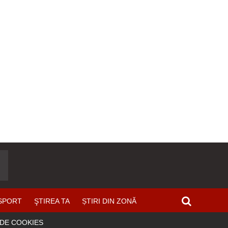
SPORT
ŞTIREA TA
ȘTIRI DIN ZONĂ
 DE COOKIES