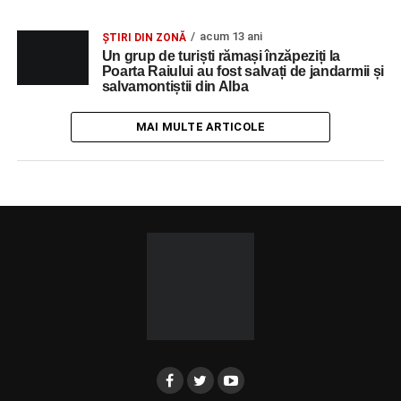
acum 13 ani
ȘTIRI DIN ZONĂ
Un grup de turiști rămași înzăpeziți la
Poarta Raiului au fost salvați de jandarmii și
salvamontiștii din Alba
MAI MULTE ARTICOLE