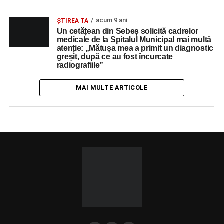
acum 9 ani
ŞTIREA TA
Un cetățean din Sebeș solicită cadrelor
medicale de la Spitalul Municipal mai multă
atenție: „Mătușa mea a primit un diagnostic
greșit, după ce au fost încurcate
radiografiile”
MAI MULTE ARTICOLE