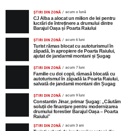
acum o lună
ȘTIRI DIN ZONĂ
CJ Alba a alocat un milion de lei pentru
lucrări de întreținere a drumului dintre
Barajul Oașa și Poarta Raiului
acum 6 luni
ȘTIRI DIN ZONĂ
Turist rămas blocat cu autoturismul în
zăpadă, în apropiere de Poarta Raiului,
ajutat de jandarmii montani și Șugag
acum 7 luni
ȘTIRI DIN ZONĂ
Familie cu doi copii, rămasă blocată cu
autoturismul în zăpadă la Poarta Raiului,
salvată de jandamii montani din Șugag
acum 9 luni
ȘTIRI DIN ZONĂ
Constantin Jinar, primar Șugag: „Căutăm
soluții de finanțare pentru modernizarea
drumului forestier Barajul Oașa – Poarta
Raiului”
acum 3 ani
ȘTIRI DIN ZONĂ