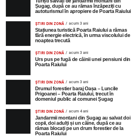
Turiști salvați de jandarmii montani din
Șugag, după ce au rămas înzăpeziți cu
autoturismul în apropiere de Poarta Raiului
acum 3 ani
ȘTIRI DIN ZONĂ
Stațiunea turistică Poarta Raiului a rămas
fără energie electrică, în urma viscolului de
noaptea trecută
acum 3 ani
ȘTIRI DIN ZONĂ
Urs pus pe fugă de câinii unei pensiuni din
Poarta Raiului
acum 3 ani
ȘTIRI DIN ZONĂ
Drumul forestier baraj Oașa – Luncile
Prigoanei – Poarta Raiului, trecut în
domeniul public al comunei Șugag
acum 4 ani
ȘTIRI DIN ZONĂ
Jandarmii montani din Șugag au salvat doi
copii, doi adulți și un câine, după ce au
rămas blocați pe un drum forestier de la
Poarta Raiului