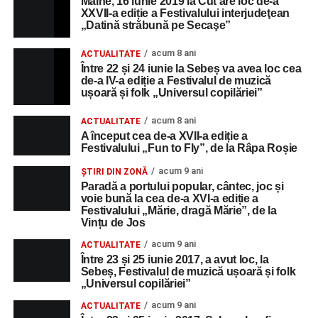
Mâine, 16 iunie 2019 la Cut are loc de-a
XXVII-a ediție a Festivalului interjudeţean
„Datină străbună pe Secaşe”
acum 8 ani
ACTUALITATE
Între 22 și 24 iunie la Sebeș va avea loc cea
de-a IV-a ediție a Festivalul de muzică
ușoară și folk „Universul copilăriei”
acum 8 ani
ACTUALITATE
A început cea de-a XVII-a ediție a
Festivalului „Fun to Fly”, de la Râpa Roșie
acum 9 ani
ȘTIRI DIN ZONĂ
Paradă a portului popular, cântec, joc și
voie bună la cea de-a XVI-a ediție a
Festivalului „Mărie, dragă Mărie”, de la
Vințu de Jos
acum 9 ani
ACTUALITATE
Între 23 și 25 iunie 2017, a avut loc, la
Sebeș, Festivalul de muzică ușoară și folk
„Universul copilăriei”
acum 9 ani
ACTUALITATE