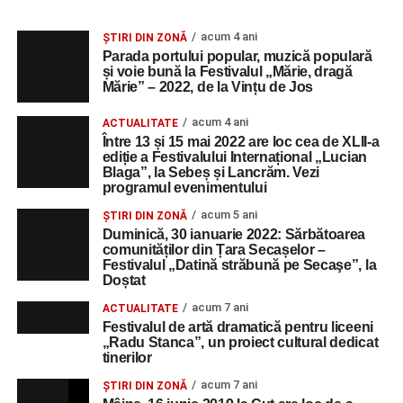
acum 4 ani
ȘTIRI DIN ZONĂ
Parada portului popular, muzică populară
și voie bună la Festivalul „Mărie, dragă
Mărie” – 2022, de la Vințu de Jos
acum 4 ani
ACTUALITATE
Între 13 și 15 mai 2022 are loc cea de XLII-a
ediție a Festivalului Internațional „Lucian
Blaga”, la Sebeș și Lancrăm. Vezi
programul evenimentului
acum 5 ani
ȘTIRI DIN ZONĂ
Duminică, 30 ianuarie 2022: Sărbătoarea
comunităților din Țara Secașelor –
Festivalul „Datină străbună pe Secaşe”, la
Doștat
acum 7 ani
ACTUALITATE
Festivalul de artă dramatică pentru liceeni
„Radu Stanca”, un proiect cultural dedicat
tinerilor
acum 7 ani
ȘTIRI DIN ZONĂ