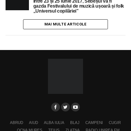
Între 23 și 25 iunie 2017, Sebeșul va fi
gazda Festivalului de muzică ușoară și folk
„Universul copilăriei”
MAI MULTE ARTICOLE
ABRUD
AIUD
ALBA IULIA
BLAJ
CAMPENI
CUGIR
OCNA MURES
TEIUS
ZLATNA
RADIO UNIREA FM