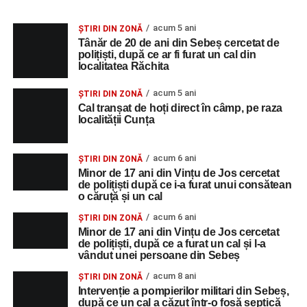
acum 5 ani
ȘTIRI DIN ZONĂ
Tânăr de 20 de ani din Sebeș cercetat de
polițiști, după ce ar fi furat un cal din
localitatea Răchita
acum 5 ani
ȘTIRI DIN ZONĂ
Cal tranșat de hoți direct în câmp, pe raza
localității Cunța
acum 6 ani
ȘTIRI DIN ZONĂ
Minor de 17 ani din Vințu de Jos cercetat
de polițiști după ce i-a furat unui consătean
o căruță și un cal
acum 6 ani
ȘTIRI DIN ZONĂ
Minor de 17 ani din Vințu de Jos cercetat
de polițiști, după ce a furat un cal și l-a
vândut unei persoane din Sebeș
acum 8 ani
ȘTIRI DIN ZONĂ
Intervenție a pompierilor militari din Sebeș,
după ce un cal a căzut într-o fosă septică