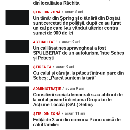
din localitatea Răchita
acum 8 ani
ȘTIRI DIN ZONĂ
Un tânăr din Șpring și o tânără din Doștat
sunt cercetați de polițiști, după ce au furat
un cal pe care l-au vândut ulterior contra
sumei de 900 de lei
acum 9 ani
ACTUALITATE
Un cal lăsat nesupravegheat a fost
SPULBERAT de un autoturism, între Sebeș
și Petrești
acum 9 ani
ŞTIREA TA
Cu calul și căruța, la păscut într-un parc din
Sebeș: „Parcă suntem la țară”
acum 9 ani
ADMINISTRAȚIE
Consilierii social-democrați s-au abținut de
la votul privind înființarea Grupului de
Acțiune Locală (GAL) Sebeș
acum 11 ani
ȘTIRI DIN ZONĂ
Fetiță de 3 ani din comuna Pianu ucisă de
calul familiei