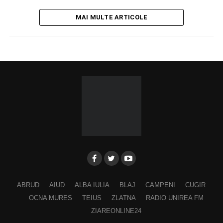
MAI MULTE ARTICOLE
ABRUD
AIUD
ALBA IULIA
BLAJ
CAMPENI
CUGIR
OCNA MURES
TEIUS
ZLATNA
RADIO UNIREA FM
ZIAREONLINE24