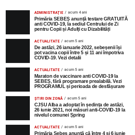
acum 4 ani
ADMINISTRAȚIE
Primăria SEBEȘ anunță testare GRATUITĂ
anti COVID-19, la sediul Centrului de Zi
pentru Copii și Adulți cu Dizabilități
acum 5 ani
ACTUALITATE
De astăzi, 26 ianuarie 2022, sebeșenii își
pot vacina copii între 5 și 11 ani împotriva
COVID-19. Vezi detalii
acum 5 ani
ACTUALITATE
Maraton de vaccinare anti COVID-19 la
SEBEȘ, fără programare prealabilă. Vezi
PROGRAMUL și perioada de desfășurare
acum 5 ani
ȘTIRI DIN ZONĂ
CJSU Alba a adoptat în ședința de astăzi,
26 iunie 2021, noi măsuri anti-COVID-19 la
nivelul comunei Șpring
acum 5 ani
ACTUALITATE
Primăria Sebeș anunță că între 4 și 6 iunie