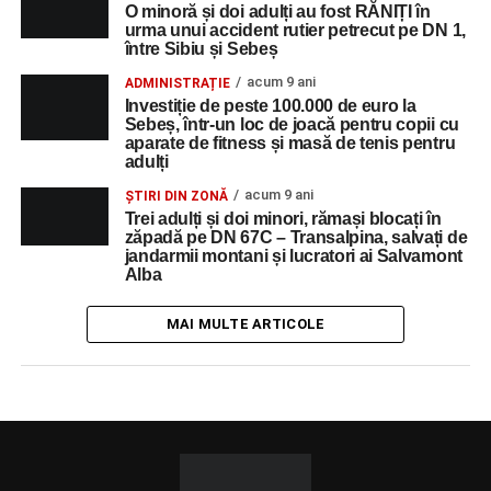
O minoră și doi adulți au fost RĂNIȚI în
urma unui accident rutier petrecut pe DN 1,
între Sibiu și Sebeș
acum 9 ani
ADMINISTRAȚIE
Investiție de peste 100.000 de euro la
Sebeș, într-un loc de joacă pentru copii cu
aparate de fitness și masă de tenis pentru
adulți
acum 9 ani
ȘTIRI DIN ZONĂ
Trei adulți și doi minori, rămași blocați în
zăpadă pe DN 67C – Transalpina, salvați de
jandarmii montani și lucratori ai Salvamont
Alba
MAI MULTE ARTICOLE