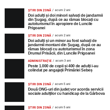
acum 2 ani
ȘTIRI DIN ZONĂ
Doi adulți și doi minori salvați de jandarmii
din Șugag, după ce au rămas blocați cu
autoturismul în apropiere de Luncile
Prigoanei
acum 2 ani
ȘTIRI DIN ZONĂ
Doi adulți și un minor au fost salvați de
jandarmii montani din Șugag, după ce au
rămas blocați cu autoturismul în zona
Drumul Prisăcii, din Luncile Prigoanei
acum 3 ani
ADMINISTRAȚIE
Peste 1.000 de copii și 400 de adulți i-au
colindat pe angajații Primăriei Sebeș
acum 5 ani
ȘTIRI DIN ZONĂ
Două ONG-uri din județ vor acorda servicii
sociale adulților cu handicap de la Gârbova
acum 5 ani
ȘTIRI DIN ZONĂ