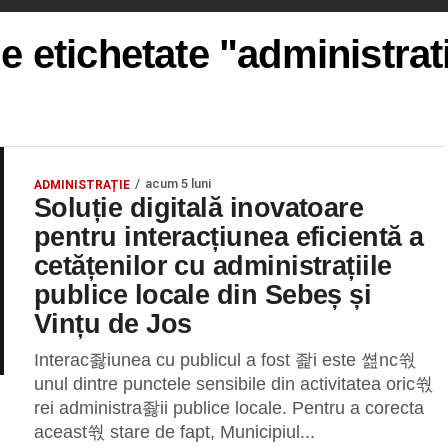
le etichetate "administrati
acum 5 luni
ADMINISTRAȚIE
Soluție digitală inovatoare
pentru interacțiunea eficientă a
cetățenilor cu administrațiile
publice locale din Sebeș și
Vințu de Jos
Interac좛iunea cu publicul a fost 좙i este 쎮nc쒃
unul dintre punctele sensibile din activitatea oric쒃
rei administra좛ii publice locale. Pentru a corecta
aceast쒃 stare de fapt, Municipiul...