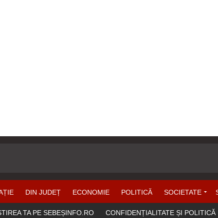
AȚIE
DIN JUDEȚ
ECONOMIE
POLITICĂ
SOCIETATE
ȘTIREA TA PE SEBEȘINFO.RO
CONFIDENȚIALITATE ȘI POLITICĂ