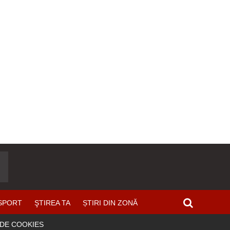
SPORT
ŞTIREA TA
ȘTIRI DIN ZONĂ
 DE COOKIES