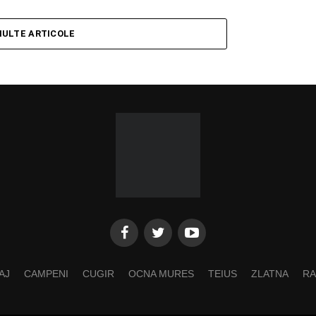
MULTE ARTICOLE
AJ
CAMPENI
CUGIR
OCNA MURES
TEIUS
ZLATNA
RA