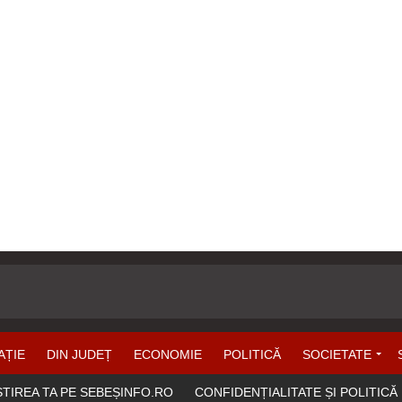
AȚIE
DIN JUDEȚ
ECONOMIE
POLITICĂ
SOCIETATE
ȘTIREA TA PE SEBEȘINFO.RO
CONFIDENȚIALITATE ȘI POLITICĂ