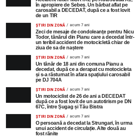
în apropiere de Sebeș. Un bărbat aflat pe
carosabil a DECEDAT, după ce a fost lovit
de un TIR
acum 7 ani
ȘTIRI DIN ZONĂ
Zeci de mesaje de condoleanţe pentru Nicu
Todor, tânărul din Pianu care a decedat într-
un teribil accident de motocicletă chiar de
ziua de sa de naștere
acum 7 ani
ȘTIRI DIN ZONĂ
Un tânăr de 18 ani din comuna Pianu a
decedat, după ce a derapat cu motocicleta
și s-a răsturnat în afara spațiului carosabil
pe DJ 704A
acum 7 ani
ȘTIRI DIN ZONĂ
Un motociclist de 26 de ani a DECEDAT
după ce a fost lovit de un autotirism pe DN
67C, între Șugag și Tău Bistra
acum 7 ani
ȘTIRI DIN ZONĂ
O persoană a decedat la Strungari, în urma
unui accident de circulație. Alte două au
fost rănite