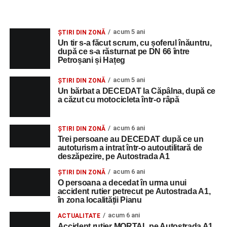
acum 5 ani
ȘTIRI DIN ZONĂ
Un tir s-a făcut scrum, cu șoferul înăuntru,
după ce s-a răsturnat pe DN 66 între
Petroșani și Hațeg
acum 5 ani
ȘTIRI DIN ZONĂ
Un bărbat a DECEDAT la Căpâlna, după ce
a căzut cu motocicleta într-o râpă
acum 6 ani
ȘTIRI DIN ZONĂ
Trei persoane au DECEDAT după ce un
autoturism a intrat într-o autoutilitară de
deszăpezire, pe Autostrada A1
acum 6 ani
ȘTIRI DIN ZONĂ
O persoana a decedat în urma unui
accident rutier petrecut pe Autostrada A1,
în zona localității Pianu
acum 6 ani
ACTUALITATE
Accident rutier MORTAL pe Autostrada A1,