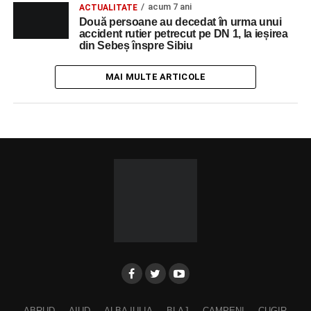
acum 7 ani
ACTUALITATE
Două persoane au decedat în urma unui
accident rutier petrecut pe DN 1, la ieșirea
din Sebeș înspre Sibiu
MAI MULTE ARTICOLE
ABRUD
AIUD
ALBA IULIA
BLAJ
CAMPENI
CUGIR