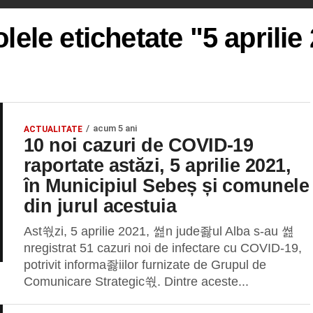
olele etichetate "5 aprilie
acum 5 ani
ACTUALITATE
10 noi cazuri de COVID-19
raportate astăzi, 5 aprilie 2021,
în Municipiul Sebeș și comunele
din jurul acestuia
Ast쒃zi, 5 aprilie 2021, 쎮n jude좛ul Alba s-au 쎮
nregistrat 51 cazuri noi de infectare cu COVID-19,
potrivit informa좛iilor furnizate de Grupul de
Comunicare Strategic쒃. Dintre aceste...