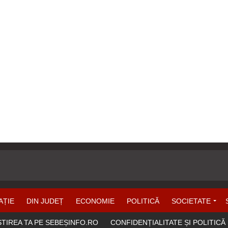
AȚIE
DIN JUDEȚ
ECONOMIE
POLITICĂ
SOCIETATE
ȘTIREA TA PE SEBEȘINFO.RO
CONFIDENȚIALITATE ȘI POLITICĂ