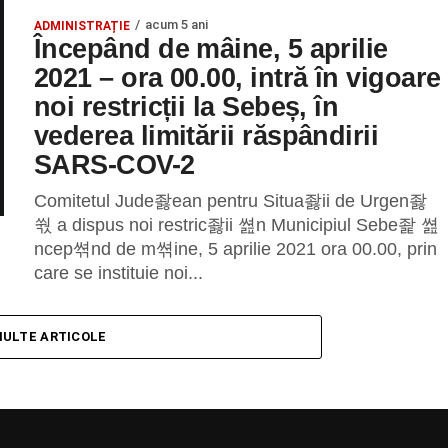
acum 5 ani
ADMINISTRAȚIE
Începând de mâine, 5 aprilie
2021 – ora 00.00, intră în vigoare
noi restricții la Sebeș, în
vederea limitării răspândirii
SARS-COV-2
Comitetul Jude좛ean pentru Situa좛ii de Urgen좛
쒃 a dispus noi restric좛ii 쎮n Municipiul Sebe좙 쎮
ncep쎢nd de m쎢ine, 5 aprilie 2021 ora 00.00, prin
care se instituie noi...
MULTE ARTICOLE