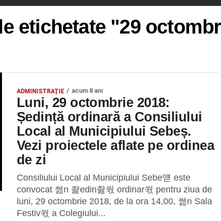
le etichetate "29 octomb
acum 8 ani
ADMINISTRAȚIE
Luni, 29 octombrie 2018:
Ședință ordinară a Consiliului
Local al Municipiului Sebeș.
Vezi proiectele aflate pe ordinea
de zi
Consiliului Local al Municipiului Sebe얟 este
convocat 쎮n 좙edin좛쒃 ordinar쒃 pentru ziua de
luni, 29 octombrie 2018, de la ora 14,00, 쎮n Sala
Festiv쒃 a Colegiului...