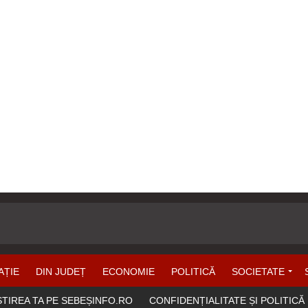
AȚIE
DIN JUDEȚ
ECONOMIE
POLITICĂ
SOCIETATE
ȘTIREA TA PE SEBEȘINFO.RO
CONFIDENȚIALITATE ȘI POLITICĂ