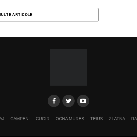
MULTE ARTICOLE
AJ
CAMPENI
CUGIR
OCNA MURES
TEIUS
ZLATNA
RA