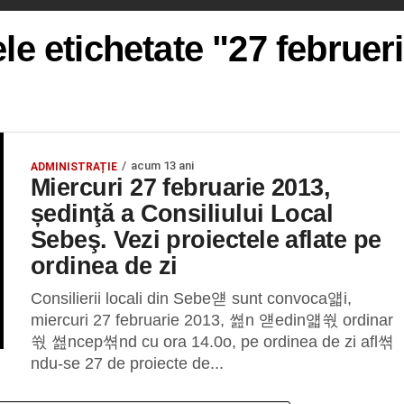
ele etichetate "27 februer
acum 13 ani
ADMINISTRAȚIE
Miercuri 27 februarie 2013,
ședinţă a Consiliului Local
Sebeş. Vezi proiectele aflate pe
ordinea de zi
Consilierii locali din Sebe얟 sunt convoca얣i,
miercuri 27 februarie 2013, 쎮n 얟edin얣쒃 ordinar
쒃 쎮ncep쎢nd cu ora 14.0o, pe ordinea de zi afl쎢
ndu-se 27 de proiecte de...