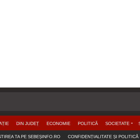
AȚIE
DIN JUDEȚ
ECONOMIE
POLITICĂ
SOCIETATE
ȘTIREA TA PE SEBEȘINFO.RO
CONFIDENȚIALITATE ȘI POLITICĂ