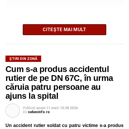
La fața locului intervine Detașamentul de Pompieri
CITEȘTE MAI MULT
Sebeș, cu o autospecială de stingere cu apă și spumă.
Pompierii acționează pentru localizarea și lichidarea
incendiului. Deocamdată, nu au fost comunicate informații
ȘTIRI DIN ZONĂ
privind existența unor victime sau cauza izbucnirii focului.
Cum s-a produs accidentul
rutier de pe DN 67C, în urma
căruia patru persoane au
Adaugă-ne ca sursă preferată
ajuns la spital
Urmărește-ne pe Google News
Publicat
acum 11 ore
în
10.08.2026
De
sebesinfo.ro
Ultimele știri din Sebeș
Un accident rutier soldat cu patru victime s-a produs