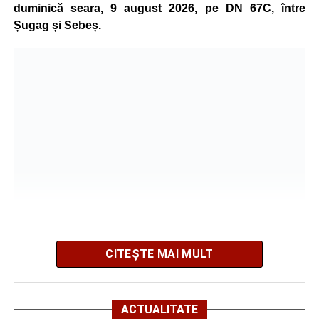
Minoră din Sebeș, urmărită și amenințată de un
duminică seara, 9 august 2026, pe DN 67C, între
bărbat căsătorit. Instanța a emis un ordin de
Șugag și Sebeș.
protecție pentru 12 luni
Incendiu la un autoturism pe Autostrada A1, în zona
localității Sibișeni
Școala de Fotbal Valea Frumoasei își întărește
lotul pentru noul sezon. Trei achiziții și performanțe
importante la nivel juvenil
CITEȘTE MAI MULT
Poliția Municipiului Sebeș a fost sesizată, prin SNUAU
112, în jurul orei 20:41, cu privire la producerea
evenimentului rutier.
ACTUALITATE