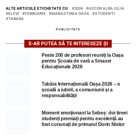
ALTE ARTICOLE ETICHETATE CU:
2024
ASCOR ALBA IULIA
ELEVI
FEBRUARIE
MANASTIREA OASA
STUDENTI
TABARA
PUBLICITATE
S-AR PUTEA SĂ TE INTERESEZE ȘI
Peste 200 de profesori reuniți la Oașa
pentru Școala de vară a Sinaxei
Educaționale 2026
Tabăra Internațională Oașa 2026 – o
școală a iubirii, a comuniunii și a
responsabilității
Moment emoționant la Sebeș: doi tineri
studenți premiați pentru excelență au
fost cununați de primarul Dorin Nistor