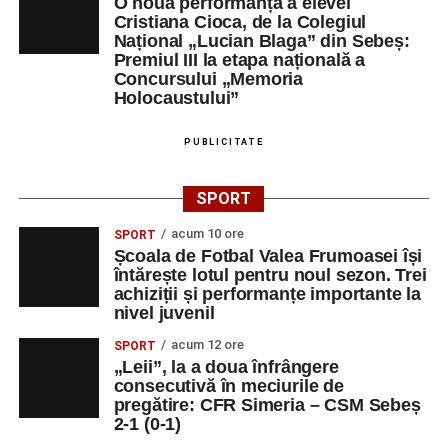
O nouă performanță a elevei
Cristiana Cioca, de la Colegiul
Național „Lucian Blaga” din Sebeș:
Premiul III la etapa națională a
Concursului „Memoria
Holocaustului”
PUBLICITATE
SPORT
acum 10 ore
SPORT
Școala de Fotbal Valea Frumoasei își
întărește lotul pentru noul sezon. Trei
achiziții și performanțe importante la
nivel juvenil
acum 12 ore
SPORT
„Leii”, la a doua înfrângere
consecutivă în meciurile de
pregătire: CFR Simeria – CSM Sebeș
2-1 (0-1)