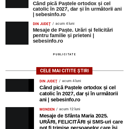
Când pică Paștele ortodox și cel
catolic în 2027, dar și în următorii ani
| sebesinfo.ro
acum 4 luni
DIN JUDEȚ
Mesaje de Paște. Urări și felicitări
pentru familie și prieteni |
sebesinfo.ro
PUBLICITATE
CELE MAI CITITE ȘTIRI
acum 4 luni
DIN JUDEȚ
Când pică Paștele ortodox și cel
catolic în 2027, dar și în următorii
ani | sebesinfo.ro
acum 12 luni
MONDEN
Mesaje de Sfânta Maria 2025.
URĂRI, FELICITĂRI și SMS-uri care
pot fi trimise persoanelor care își