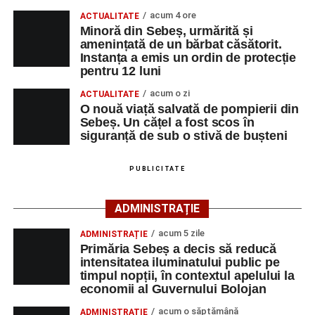
Din primele cercetări efectuate la fața locului, polițiștii au
acum 4 ore
ACTUALITATE
stabilit că o femeie de 29 de ani, din municipiul Sebeș,
Minoră din Sebeș, urmărită și
amenințată de un bărbat căsătorit.
care conducea un autoturism pe direcția Șugag – Sebeș,
Instanța a emis un ordin de protecție
a intrat în coliziune cu un alt autoturism, condus
pentru 12 luni
regulamentar din sens opus, respectiv Sebeș – Șugag, de
acum o zi
ACTUALITATE
un bărbat de 62 de ani, din orașul Petrila, județul
O nouă viață salvată de pompierii din
Hunedoara.
Sebeș. Un cățel a fost scos în
siguranță de sub o stivă de bușteni
În urma impactului, ambii conducători auto, precum și
două pasagere – o femeie de 22 de ani, aflată în
PUBLICITATE
autoturismul condus de femeia de 29 de ani, și o femeie
de 55 de ani, pasageră în autoturismul condus de
ADMINISTRAȚIE
bărbatul de 62 de ani – au suferit leziuni corporale.
acum 5 zile
ADMINISTRAȚIE
Cele patru persoane au fost transportate la Spitalul
Primăria Sebeș a decis să reducă
Județean de Urgență Alba Iulia pentru acordarea
intensitatea iluminatului public pe
timpul nopții, în contextul apelului la
îngrijirilor medicale de specialitate.
economii al Guvernului Bolojan
Cei doi conducători auto nu au putut fi testați cu aparatul
acum o săptămână
ADMINISTRAȚIE