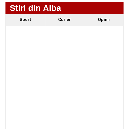
Stiri din Alba
Incendiu la un autoturism pe Autostrada A1, în zona
localității Sibișeni
Sport
Curier
Opinii
Școala de Fotbal Valea Frumoasei își întărește
lotul pentru noul sezon. Trei achiziții și performanțe
importante la nivel juvenil