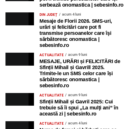
serbează onomastica | sebesinfo.ro
acum 4 luni
DIN JUDEȚ
Mesaje de Florii 2026. SMS-uri,
urări și felicitări care pot fi
transmise persoanelor care îşi
sărbătoresc onomastica |
sebesinfo.ro
acum 9 luni
ACTUALITATE
MESAJE, URĂRI și FELICITĂRI de
Sfinții Mihail și Gavrill 2025.
Trimite-le un SMS celor care își
sărbătoresc onomastica |
sebesinfo.ro
acum 9 luni
ACTUALITATE
Sfinții Mihail și Gavril 2025: Cui
trebuie să îi spui „La mulţi ani” în
această zi | sebesinfo.ro
acum 4 luni
ACTUALITATE