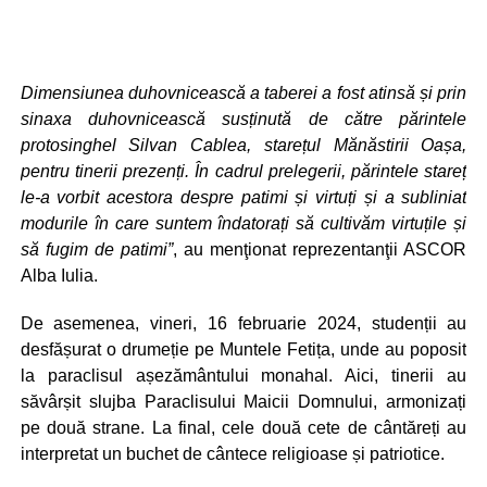
Dimensiunea duhovnicească a taberei a fost atinsă și prin
sinaxa duhovnicească susținută de către părintele
protosinghel Silvan Cablea, starețul Mănăstirii Oașa,
pentru tinerii prezenți. În cadrul prelegerii, părintele stareț
le-a vorbit acestora despre patimi și virtuți și a subliniat
modurile în care suntem îndatorați să cultivăm virtuțile și
să fugim de patimi”
, au menţionat reprezentanţii ASCOR
Alba Iulia.
De asemenea, vineri, 16 februarie 2024, studenții au
desfășurat o drumeție pe Muntele Fetița, unde au poposit
la paraclisul așezământului monahal. Aici, tinerii au
săvârșit slujba Paraclisului Maicii Domnului, armonizați
pe două strane. La final, cele două cete de cântăreți au
interpretat un buchet de cântece religioase și patriotice.