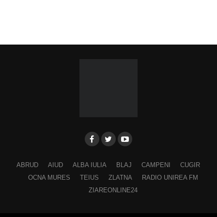
ABRUD
AIUD
ALBA IULIA
BLAJ
CAMPENI
CUGIR
OCNA MURES
TEIUS
ZLATNA
RADIO UNIREA FM
ZIAREONLINE24