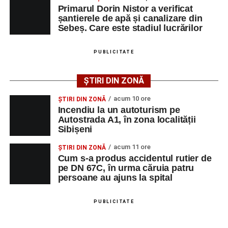
etilotest, motiv pentru care le-au fost prelevate mostre
Primarul Dorin Nistor a verificat
șantierele de apă și canalizare din
biologice, în vederea stabilirii alcoolemiei.
Sebeș. Care este stadiul lucrărilor
Polițiștii continuă cercetările pentru stabilirea tuturor
împrejurărilor în care s-a produs accidentul, în cadrul unui
PUBLICITATE
dosar penal întocmit sub aspectul săvârșirii infracțiunii de
vătămare corporală din culpă.
ȘTIRI DIN ZONĂ
acum 10 ore
ȘTIRI DIN ZONĂ
Incendiu la un autoturism pe
Autostrada A1, în zona localității
Adaugă-ne ca sursă preferată
Sibișeni
acum 11 ore
ȘTIRI DIN ZONĂ
Urmărește-ne pe Google News
Cum s-a produs accidentul rutier de
pe DN 67C, în urma căruia patru
persoane au ajuns la spital
Ultimele știri din Sebeș
Minoră din Sebeș, urmărită și amenințată de un
PUBLICITATE
bărbat căsătorit. Instanța a emis un ordin de
protecție pentru 12 luni