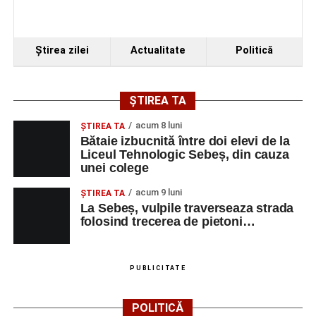
Ştirea zilei
Actualitate
Politică
ȘTIREA TA
acum 8 luni
ŞTIREA TA
Bătaie izbucnită între doi elevi de la
Liceul Tehnologic Sebeș, din cauza
unei colege
acum 9 luni
ŞTIREA TA
La Sebeș, vulpile traverseaza strada
folosind trecerea de pietoni…
PUBLICITATE
POLITICĂ