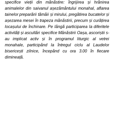
specifice vieții din mănăstire: îngrijirea și hrănirea
animalelor din saivanul așezământului monahal, aflarea
tainelor preparării tămâii și mirului, pregătirea bucatelor și
așezarea mesei în trapeza mănăstirii, precum și curățirea
locașului de închinare. Pe lângă participarea la diferitele
activități și ascultări specifice Mănăstirii Oașa, ascoriștii s-
au implicat activ și în programul liturgic al vetrei
monahale, participând la întregul ciclu al Laudelor
bisericești zilnice, începând cu ora 3.00 în fiecare
dimineață.