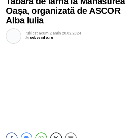
Tabără de iarnă la Mănăstirea
Oașa, organizată de ASCOR
Alba Iulia
Publicat
acum 2 ani
în
20.02.2024
De
sebesinfo.ro