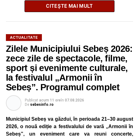
CITEȘTE MAI MULT
Potrivit informațiilor transmise de polițiști, în jurul orei
16:28, un șofer de 65 de ani, din comuna Daia Română,
aflat la volanul unui autoturism, l-ar fi acroșat pe biciclist.
În urma impactului, bărbatul a fost proiectat în două
ACTUALITATE
autoturisme parcate regulamentar pe marginea drumului.
Zilele Municipiului Sebeș 2026:
Victima a suferit leziuni și a fost transportată la spital
zece zile de spectacole, filme,
pentru investigații și îngrijiri medicale.
sport și evenimente culturale,
la festivalul „Armonii în
Atât conducătorul auto, cât și biciclistul au fost testați cu
aparatul etilotest, rezultatele fiind negative.
Sebeș”. Programul complet
Polițiștii au deschis un dosar penal și continuă cercetările
Publicat
acum 11 ore
în
07.08.2026
pentru vătămare corporală din culpă, urmând să
De
sebesinfo.ro
stabilească toate împrejurările în care s-a produs
Municipiul Sebeș va găzdui, în perioada 21–30 august
accidentul.
2026, o nouă ediție a festivalului de vară „Armonii în
Sebeș”, un eveniment care va reuni concerte,