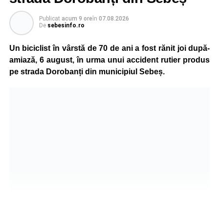
Publicat
acum 9 ore
în
07.08.2026
De
sebesinfo.ro
Un biciclist în vârstă de 70 de ani a fost rănit joi după-
amiază, 6 august, în urma unui accident rutier produs
pe strada Dorobanți din municipiul Sebeș.