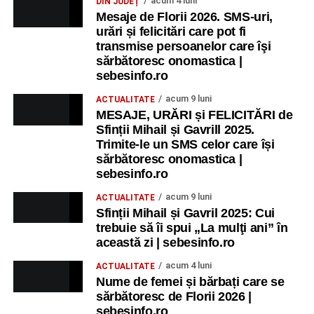
acum 4 luni
DIN JUDEȚ
Ora 17.00
– Grădina Muzeului Municipal „Ioan Raica”
Mesaje de Florii 2026. SMS-uri,
Sebeș: încheierea Școlii de vară
„Curcubeul Prieteniei”
.
urări și felicitări care pot fi
transmise persoanelor care îşi
Ora 18.30
– Aula Primăriei Municipiului Sebeș:
sărbătoresc onomastica |
festivitatea de premiere a șefilor de promoție și a elevilor
sebesinfo.ro
care au obținut rezultate remarcabile la examenele de
acum 9 luni
ACTUALITATE
Evaluare Națională și Bacalaureat.
MESAJE, URĂRI și FELICITĂRI de
Sfinții Mihail și Gavrill 2025.
Ora 19.00
– Parcul Tineretului:
Spectacol pentru copii și
Trimite-le un SMS celor care își
Spuma Party
.
sărbătoresc onomastica |
sebesinfo.ro
Participă:
acum 9 luni
ACTUALITATE
Sfinții Mihail și Gavril 2025: Cui
Alexandra Pamfilie și Școala de muzică
„DoReMi”
;
trebuie să îi spui „La mulţi ani” în
Ancuța Stănuș și grupul de folclor;
această zi | sebesinfo.ro
Trupa de Dansuri Săsești.
acum 4 luni
ACTUALITATE
Nume de femei și bărbați care se
Ora 20.30
– Parcul Tineretului: proiecția filmului pentru
sărbătoresc de Florii 2026 |
copii
„Străjerii Deltei”
(România, 2021), film de familie și
sebesinfo.ro