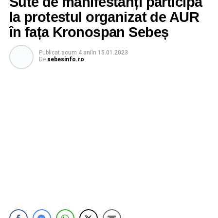
Sute de manifestanți participă
la protestul organizat de AUR
în fața Kronospan Sebeș
Publicat
acum 4 ani
în
15.01.2023
De
sebesinfo.ro