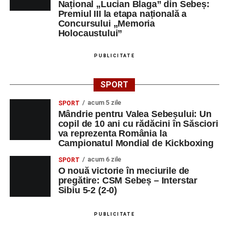
Național „Lucian Blaga” din Sebeș:
Premiul III la etapa națională a
Centrul Cultural „Lucian Blaga”
Concursului „Memoria
Sebeș – Sala de spectacole
Holocaustului”
Ora 19.00
– Proiecție cinematografică:
„Unde merg
PUBLICITATE
elefanții”
(România, 2023), black comedy, în regia lui
Gabi Virginia Șarga și Cătălin Rotaru, producător Gabi
SPORT
Suciu.
acum 5 zile
SPORT
Mândrie pentru Valea Sebeșului: Un
DUMINICĂ, 23 AUGUST 2026
copil de 10 ani cu rădăcini în Săsciori
va reprezenta România la
Râpa Roșie
Campionatul Mondial de Kickboxing
acum 6 zile
SPORT
Ora 10.00
–
„Cicloaventurier de Sebeș”
– startul oficial
O nouă victorie în meciurile de
al competiției MTB pentru copii.
pregătire: CSM Sebeș – Interstar
Sibiu 5-2 (2-0)
LUNI, 24 AUGUST 2026
PUBLICITATE
Casa Fanfarei din Petrești