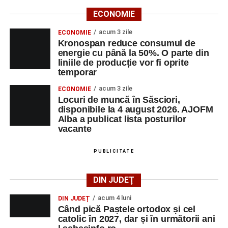
ECONOMIE
Ora 18.00
– Activități recreative pentru copii, susținute de
trupele de teatru
„Gepetto”
și
„Pied Piper”
.
acum 3 zile
ECONOMIE
Kronospan reduce consumul de
Ora 19.00
–
Seară cu tradiții săsești
, cu participarea:
energie cu până la 50%. O parte din
liniile de producție vor fi oprite
temporar
Fanfarei din Petrești;
acum 3 zile
ECONOMIE
Trupei de Dansuri Săsești;
Locuri de muncă în Săsciori,
disponibile la 4 august 2026. AJOFM
Alexandrei Pamfilie;
Alba a publicat lista posturilor
Alfred Dahinten.
vacante
Ora 20.30
– Proiecție cinematografică:
„Napoli – New
PUBLICITATE
York”
(Italia, 2024), film de familie, AP12, după o poveste
de Federico Fellini și Tullio Pinelli.
DIN JUDEȚ
MARȚI, 25 AUGUST 2026
acum 4 luni
DIN JUDEȚ
Când pică Paștele ortodox și cel
catolic în 2027, dar și în următorii ani
Grădina Muzeului Municipal „Ioan