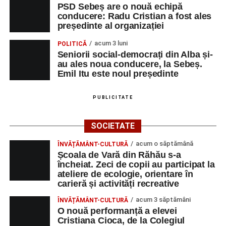
Piața Primăriei
PSD Sebeș are o nouă echipă
conducere: Radu Cristian a fost ales
Orele 17.00–20.00
– Punct oficial de înscrieri și informații
președinte al organizației
(Race Office) pentru competiția
„Cicloaventurier de
acum 3 luni
POLITICĂ
Sebeș”
.
Seniorii social-democrați din Alba și-
au ales noua conducere, la Sebeș.
SÂMBĂTĂ, 22 AUGUST 2026
Emil Itu este noul președinte
Platoul Centrului Cultural „Lucian
PUBLICITATE
Blaga” Sebeș
SOCIETATE
Orele 10.00–20.00
– Punct oficial de înscrieri și informații
acum o săptămână
ÎNVĂȚĂMÂNT-CULTURĂ
(Race Office) pentru competiția
„Cicloaventurier de
Școala de Vară din Răhău s-a
Sebeș”
.
încheiat. Zeci de copii au participat la
ateliere de ecologie, orientare în
Râpa Roșie
carieră și activități recreative
acum 3 săptămâni
ÎNVĂȚĂMÂNT-CULTURĂ
Orele 17.00–20.00
– Antrenamente libere pe traseul de
O nouă performanță a elevei
concurs.
Cristiana Cioca, de la Colegiul