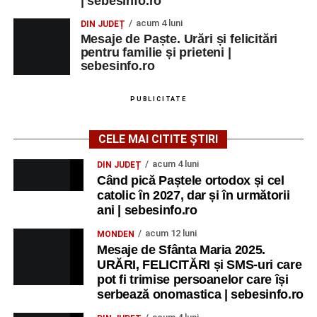
| sebesinfo.ro
Raica” Sebeș
acum 4 luni
DIN JUDEȚ
Mesaje de Paște. Urări și felicitări
Ora 18.00
–
„Armonia artelor”
– salon literar și întâlnire
pentru familie și prieteni |
cu artele plastice, organizat alături de artiști locali.
sebesinfo.ro
Ora 20.30
– Proiecție cinematografică:
„Primavera”
PUBLICITATE
(Italia, 2025), dramă inspirată de povestea nașterii operei
„Anotimpurile”
de Antonio Vivaldi (rating N-15).
CELE MAI CITITE ȘTIRI
MIERCURI, 26 AUGUST 2026
acum 4 luni
DIN JUDEȚ
Când pică Paștele ortodox și cel
catolic în 2027, dar și în următorii
Copiii în armonia orașului
ani | sebesinfo.ro
Ora 10.00
– Școala din Răhău: activități recreative pentru
acum 12 luni
MONDEN
copii.
Mesaje de Sfânta Maria 2025.
URĂRI, FELICITĂRI și SMS-uri care
Ora 11.00
– Curtea Școlii „M. Kogălniceanu”: activități
pot fi trimise persoanelor care își
recreative pentru copii.
serbează onomastica | sebesinfo.ro