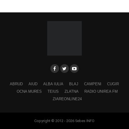
Participă:
Adina Hada
Cristian Fodor
Miruna Medrea
Alina Secășan
Georgiana Petrescu
Ancuța Stănuș
ABRUD
AIUD
ALBA IULIA
BLAJ
CAMPENI
CUGIR
Georgiana Pavelescu
OCNA MURES
TEIUS
ZLATNA
RADIO UNIREA FM
Alina Andrei
ZIAREONLINE24
George Drăgan
Alina Maer
Copyright © 2012 - 2026 Sebes INFO
Anamaria Ghenescu