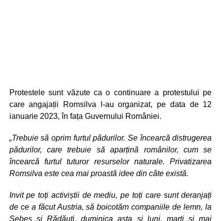
Protestele sunt văzute ca o continuare a protestului pe
care angajații Romsilva l-au organizat, pe data de 12
ianuarie 2023, în fața Guvernului României.
„Trebuie să oprim furtul pădurilor. Se încearcă distrugerea
pădurilor, care trebuie să aparțină românilor, cum se
încearcă furtul tuturor resurselor naturale. Privatizarea
Romsilva este cea mai proastă idee din câte există.
Invit pe toți activiștii de mediu, pe toți care sunt deranjați
de ce a făcut Austria, să boicotăm companiile de lemn, la
Sebeș și Rădăuți, duminica asta și luni, marți și mai