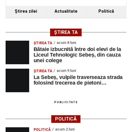
Ora 19.00
–
Spectacol de vals și tango „Armonii în
Ştirea zilei
Actualitate
Politică
pași de dans”
Solistă:
Iulia Merca
(Opera Națională Română Cluj-
ȘTIREA TA
Napoca).
acum 8 luni
ŞTIREA TA
Acompaniază
Cluj Tango Orchestra
:
Bătaie izbucnită între doi elevi de la
Liceul Tehnologic Sebeș, din cauza
unei colege
Irina Indrei – pian
acum 9 luni
Robert Indrei – bandoneon
ŞTIREA TA
La Sebeș, vulpile traverseaza strada
Milena Vădan – vioară
folosind trecerea de pietoni…
Emanuel Elcean – contrabas
Adrian Lup – violoncel
PUBLICITATE
Dansatori:
Ioana Lascu și Horia Călin Pop
,
Raluca și
POLITICĂ
Vlad Dordea
.
acum 2 luni
POLITICĂ