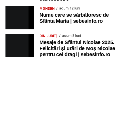
aventură, AG.
acum 12 luni
MONDEN
Nume care se sărbătoresc de
JOI, 27 AUGUST 2026
Sfânta Maria | sebesinfo.ro
Grădina Muzeului Municipal „Ioan
acum 8 luni
DIN JUDEȚ
Raica” Sebeș
Mesaje de Sfântul Nicolae 2025.
Felicitări și urări de Moș Nicolae
pentru cei dragi | sebesinfo.ro
Ora 19.00
–
Sărbătoarea Seniorilor
– festivitatea de
premiere a cuplurilor care aniversează 50 de ani de
căsătorie.
Recital muzical:
Carmen Rădulescu Oprea
.
VINERI, 28 AUGUST 2026
Piața Primăriei
Ora 19.00
–
Spectacol folcloric omagial „Felician
Fărcășiu”
.