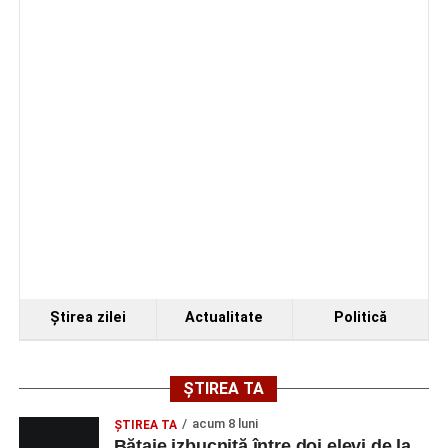
În luna august, cele mai recente lucrări ale lui Eugen
Măcinic pot fi admirate la Primăria Sebeș
Accident rutier pe strada Decebal din Sebeș. Un
autoturism s-a răsturnat, o persoană a avut nevoie
de îngrijiri medicale
Ştirea zilei
Actualitate
Politică
ȘTIREA TA
acum 8 luni
ŞTIREA TA
Bătaie izbucnită între doi elevi de la