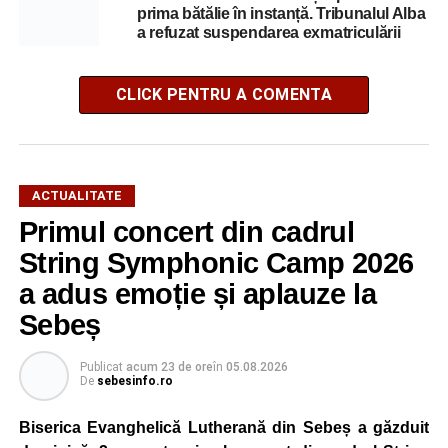
prima bătălie în instanță. Tribunalul Alba
a refuzat suspendarea exmatriculării
CLICK PENTRU A COMENTA
ACTUALITATE
Primul concert din cadrul
String Symphonic Camp 2026
a adus emoție și aplauze la
Sebeș
Publicat
acum 23 de ore
în
05.08.2026
De
sebesinfo.ro
Biserica Evanghelică Lutherană din Sebeș a găzduit