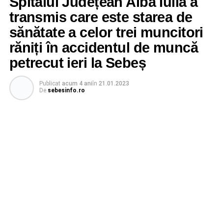
Spitalul Județean Alba Iulia a
transmis care este starea de
sănătate a celor trei muncitori
răniți în accidentul de muncă
petrecut ieri la Sebeș
Publicat
acum 4 ani
în
21.01.2023
De
sebesinfo.ro