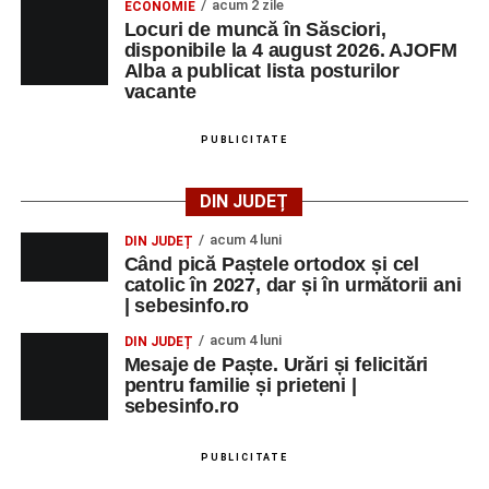
acum 2 zile
ECONOMIE
Locuri de muncă în Săsciori,
disponibile la 4 august 2026. AJOFM
Alba a publicat lista posturilor
vacante
PUBLICITATE
DIN JUDEȚ
acum 4 luni
DIN JUDEȚ
Când pică Paștele ortodox și cel
catolic în 2027, dar și în următorii ani
| sebesinfo.ro
acum 4 luni
DIN JUDEȚ
Mesaje de Paște. Urări și felicitări
pentru familie și prieteni |
sebesinfo.ro
PUBLICITATE