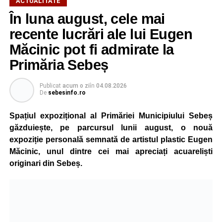
ACTUALITATE
În luna august, cele mai
String Symphonic Camp 2026 reunește tineri
recente lucrări ale lui Eugen
instrumentiști din 6 țări, alături de voluntari și foști elevi ai
Măcinic pot fi admirate la
Liceului de Arte „Regina Maria”, din Alba Iulia, care
Primăria Sebeș
participă, timp de o săptămână, la cursuri de
perfecționare, repetiții și activități artistice desfășurate sub
Publicat
acum o zi
în
04.08.2026
îndrumarea unor profesori și mentori.
De
sebesinfo.ro
Spațiul expozițional al Primăriei Municipiului Sebeș
găzduiește, pe parcursul lunii august, o nouă
expoziție personală semnată de artistul plastic Eugen
Măcinic, unul dintre cei mai apreciați acuareliști
originari din Sebeș.