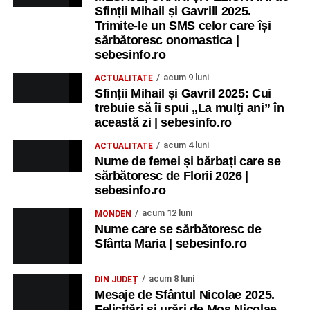
Sfinții Mihail și Gavrill 2025.
Trimite-le un SMS celor care își
sărbătoresc onomastica |
sebesinfo.ro
acum 9 luni
ACTUALITATE
Sfinții Mihail și Gavril 2025: Cui
trebuie să îi spui „La mulţi ani” în
această zi | sebesinfo.ro
acum 4 luni
ACTUALITATE
Nume de femei și bărbați care se
sărbătoresc de Florii 2026 |
sebesinfo.ro
acum 12 luni
MONDEN
Nume care se sărbătoresc de
Sfânta Maria | sebesinfo.ro
acum 8 luni
DIN JUDEȚ
Mesaje de Sfântul Nicolae 2025.
Felicitări și urări de Moș Nicolae