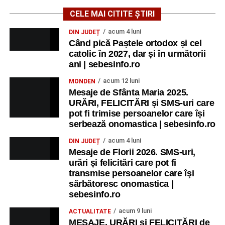
CELE MAI CITITE ȘTIRI
acum 4 luni
DIN JUDEȚ
Când pică Paștele ortodox și cel
catolic în 2027, dar și în următorii
ani | sebesinfo.ro
acum 12 luni
MONDEN
Mesaje de Sfânta Maria 2025.
URĂRI, FELICITĂRI și SMS-uri care
pot fi trimise persoanelor care își
serbează onomastica | sebesinfo.ro
acum 4 luni
DIN JUDEȚ
Mesaje de Florii 2026. SMS-uri,
urări și felicitări care pot fi
transmise persoanelor care îşi
sărbătoresc onomastica |
sebesinfo.ro
acum 9 luni
ACTUALITATE
MESAJE, URĂRI și FELICITĂRI de