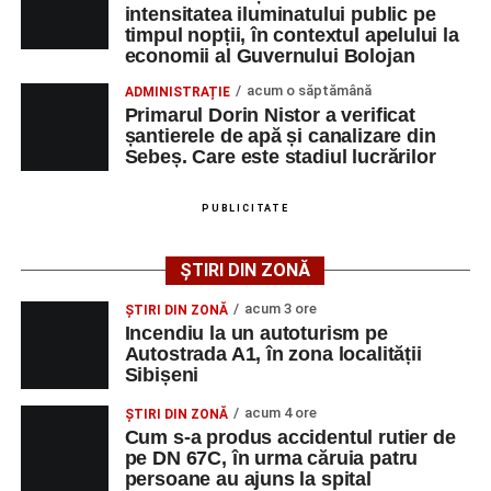
intensitatea iluminatului public pe
alimentare cu apă.
Viitorului.
timpul nopții, în contextul apelului la
economii al Guvernului Bolojan
Primarul Dorin Nistor a subliniat că investițiile în
PETREȘTI –
1 Mai, 8 Martie, Decebal, Dumbrava,
acum o săptămână
ADMINISTRAȚIE
extinderea rețelelor de apă și canalizare sunt esențiale
Energiei, Grădinilor, Industriilor, Liviu Rebreanu, Mihai
Primarul Dorin Nistor a verificat
pentru dezvoltarea municipiului și pentru creșterea
Eminescu, Progresului, Rozelor, Săsească, Simion
șantierele de apă și canalizare din
calității vieții locuitorilor din cartierul vizat. Acesta le-a
Bărnuțiu, Unirii, Zambilelor, Zorilor, Poarta Cimitir.
Sebeș. Care este stadiul lucrărilor
mulțumit cetățenilor pentru răbdarea și înțelegerea de
care dau dovadă pe perioada desfășurării lucrărilor, în
LANCRĂM –
Bisericii, Scurtă, Ulița de Jos, Ulița de
PUBLICITATE
ciuda disconfortului temporar creat de șantiere.
Mijloc, Ulița de Sus, Veche.
ȘTIRI DIN ZONĂ
Conform estimărilor prezentate de edil, lucrările vor fi
RĂHĂU –
Deasupra, Principală, Școlii.
finalizate până la sfârșitul lunii octombrie, urmând ca noile
acum 3 ore
ȘTIRI DIN ZONĂ
rețele să fie puse în funcțiune. Administrația locală va
Incendiu la un autoturism pe
Autostrada A1, în zona localității
continua să monitorizeze îndeaproape fiecare etapă a
Adaugă-ne ca sursă preferată
Sibișeni
investiției, astfel încât lucrările să fie executate la
standardele prevăzute și să fie încheiate la termen.
acum 4 ore
ȘTIRI DIN ZONĂ
Urmărește-ne pe Google News
Cum s-a produs accidentul rutier de
pe DN 67C, în urma căruia patru
persoane au ajuns la spital