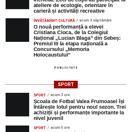
ateliere de ecologie, orientare în
carieră și activități recreative
acum 3 săptămâni
ÎNVĂȚĂMÂNT-CULTURĂ
O nouă performanță a elevei
Cristiana Cioca, de la Colegiul
Național „Lucian Blaga” din Sebeș:
Premiul III la etapa națională a
Concursului „Memoria
Holocaustului”
PUBLICITATE
SPORT
acum 3 ore
SPORT
Școala de Fotbal Valea Frumoasei își
întărește lotul pentru noul sezon. Trei
achiziții și performanțe importante la
nivel juvenil
acum 5 ore
SPORT