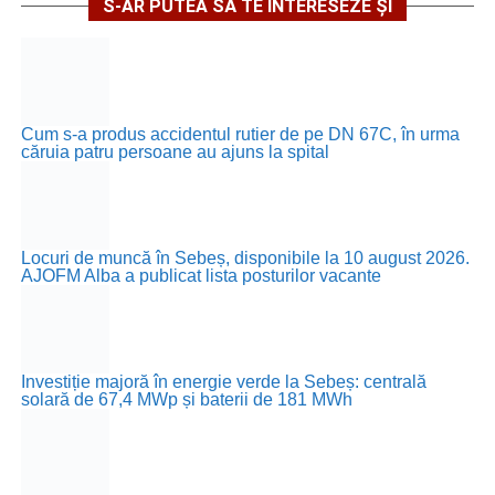
S-AR PUTEA SĂ TE INTERESEZE ȘI
Cum s-a produs accidentul rutier de pe DN 67C, în urma
căruia patru persoane au ajuns la spital
Locuri de muncă în Sebeș, disponibile la 10 august 2026.
AJOFM Alba a publicat lista posturilor vacante
Investiție majoră în energie verde la Sebeș: centrală
solară de 67,4 MWp și baterii de 181 MWh