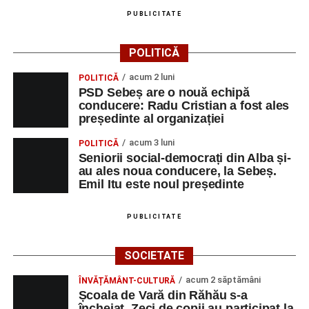
PUBLICITATE
POLITICĂ
acum 2 luni
POLITICĂ
PSD Sebeș are o nouă echipă
conducere: Radu Cristian a fost ales
președinte al organizației
acum 3 luni
POLITICĂ
Seniorii social-democrați din Alba și-
au ales noua conducere, la Sebeș.
Emil Itu este noul președinte
PUBLICITATE
SOCIETATE
acum 2 săptămâni
ÎNVĂȚĂMÂNT-CULTURĂ
Școala de Vară din Răhău s-a
încheiat. Zeci de copii au participat la