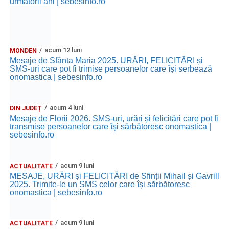
următorii ani | sebesinfo.ro
acum 12 luni
MONDEN
Mesaje de Sfânta Maria 2025. URĂRI, FELICITĂRI și
SMS-uri care pot fi trimise persoanelor care își serbează
onomastica | sebesinfo.ro
acum 4 luni
DIN JUDEȚ
Mesaje de Florii 2026. SMS-uri, urări și felicitări care pot fi
transmise persoanelor care îşi sărbătoresc onomastica |
sebesinfo.ro
acum 9 luni
ACTUALITATE
MESAJE, URĂRI și FELICITĂRI de Sfinții Mihail și Gavrill
2025. Trimite-le un SMS celor care își sărbătoresc
onomastica | sebesinfo.ro
acum 9 luni
ACTUALITATE