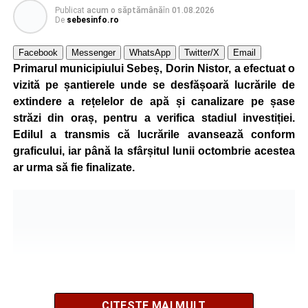
Publicat
acum o săptămână
în
01.08.2026
Reprezentanții Primăriei Sebeș precizează că măsura nu
De
sebesinfo.ro
va afecta siguranța traficului rutier și pietonal, iar
vizibilitatea pe străzile municipiului va fi menținută la un
Facebook
Messenger
WhatsApp
Twitter/X
Email
nivel corespunzător.
Primarul municipiului Sebeș, Dorin Nistor, a efectuat o
vizită pe șantierele unde se desfășoară lucrările de
Administrația locală subliniază că decizia are caracter
extindere a rețelelor de apă și canalizare pe șase
temporar și este adoptată în contextul actualei situații
străzi din oraș, pentru a verifica stadiul investiției.
energetice din România, în condițiile în care autoritățile
Edilul a transmis că lucrările avansează conform
centrale au cerut instituțiilor publice să adopte măsuri
graficului, iar până la sfârșitul lunii octombrie acestea
pentru reducerea cheltuielilor și a consumului de energie,
ar urma să fie finalizate.
în cadrul politicilor de eficientizare promovate de
Guvernul condus de Ilie Bolojan.
Noul program de iluminat se aplică pe zeci de străzi din
municipiul Sebeș, precum și în localitățile aparținătoare
Petrești, Lancrăm și Răhău.
Lista străzilor pe care se aplică
CITEȘTE MAI MULT