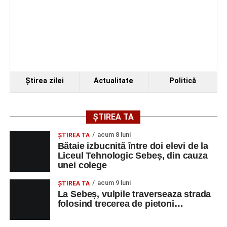
Ştirea zilei
Actualitate
Politică
ȘTIREA TA
acum 8 luni
ŞTIREA TA
Bătaie izbucnită între doi elevi de la
Liceul Tehnologic Sebeș, din cauza
unei colege
acum 9 luni
ŞTIREA TA
La Sebeș, vulpile traverseaza strada
folosind trecerea de pietoni…