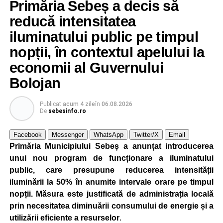
Primăria Sebeș a decis să
reducă intensitatea
iluminatului public pe timpul
nopții, în contextul apelului la
economii al Guvernului
Bolojan
Publicat
acum 4 zile
în
06.08.2026
De
sebesinfo.ro
Facebook
Messenger
WhatsApp
Twitter/X
Email
Primăria Municipiului Sebeș a anunțat introducerea
unui nou program de funcționare a iluminatului
public, care presupune reducerea intensității
iluminării la 50% în anumite intervale orare pe timpul
nopții. Măsura este justificată de administrația locală
prin necesitatea diminuării consumului de energie și a
utilizării eficiente a resurselor
.