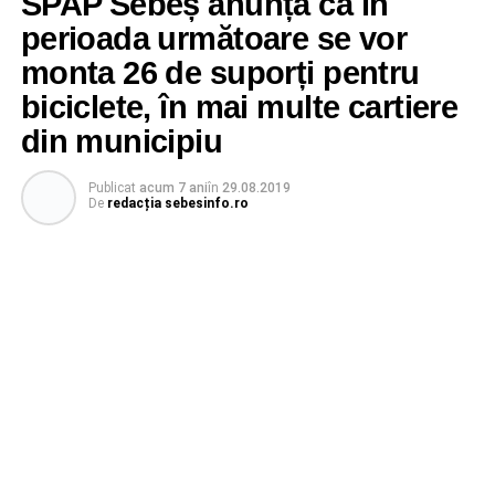
SPAP Sebeș anunță că în
perioada următoare se vor
monta 26 de suporți pentru
biciclete, în mai multe cartiere
din municipiu
Publicat
acum 7 ani
în
29.08.2019
De
redacția sebesinfo.ro