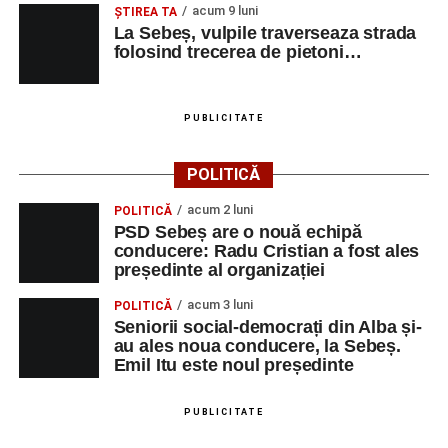
acum 9 luni
ŞTIREA TA
La Sebeș, vulpile traverseaza strada
folosind trecerea de pietoni…
PUBLICITATE
POLITICĂ
acum 2 luni
POLITICĂ
PSD Sebeș are o nouă echipă
conducere: Radu Cristian a fost ales
președinte al organizației
acum 3 luni
POLITICĂ
Seniorii social-democrați din Alba și-
au ales noua conducere, la Sebeș.
Emil Itu este noul președinte
PUBLICITATE