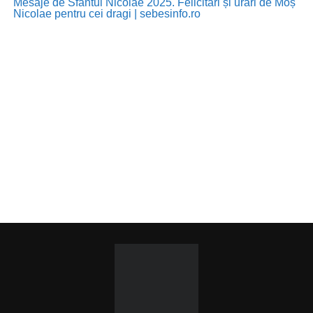
Mesaje de Sfântul Nicolae 2025. Felicitări și urări de Moș
Nicolae pentru cei dragi | sebesinfo.ro