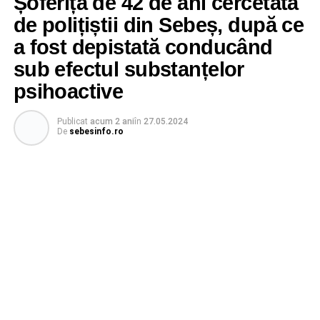
Șoferiță de 42 de ani cercetată
de polițiștii din Sebeș, după ce
a fost depistată conducând
sub efectul substanțelor
psihoactive
Publicat
acum 2 ani
în
27.05.2024
De
sebesinfo.ro