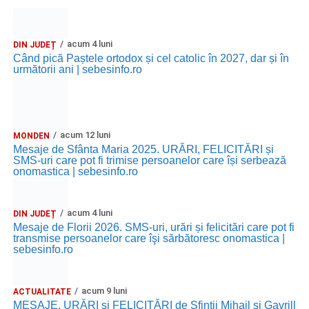
acum 4 luni
DIN JUDEȚ
Când pică Paștele ortodox și cel catolic în 2027, dar și în
următorii ani | sebesinfo.ro
acum 12 luni
MONDEN
Mesaje de Sfânta Maria 2025. URĂRI, FELICITĂRI și
SMS-uri care pot fi trimise persoanelor care își serbează
onomastica | sebesinfo.ro
acum 4 luni
DIN JUDEȚ
Mesaje de Florii 2026. SMS-uri, urări și felicitări care pot fi
transmise persoanelor care îşi sărbătoresc onomastica |
sebesinfo.ro
acum 9 luni
ACTUALITATE
MESAJE, URĂRI și FELICITĂRI de Sfinții Mihail și Gavrill