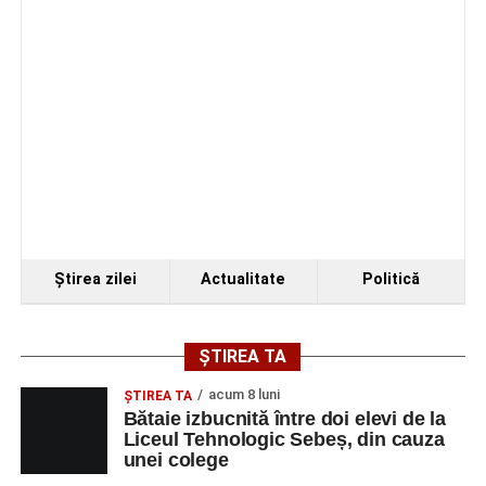
Ştirea zilei
Actualitate
Politică
ȘTIREA TA
acum 8 luni
ŞTIREA TA
Bătaie izbucnită între doi elevi de la
Liceul Tehnologic Sebeș, din cauza
unei colege