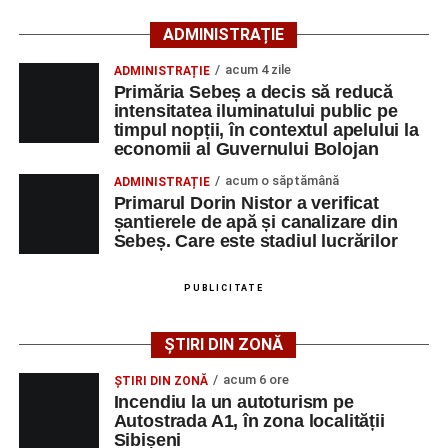
îngrijiri medicale de specialitate.
ADMINISTRAȚIE
Motociclistul a fost testat cu aparatul etilotest, rezultatul
acum 4 zile
ADMINISTRAȚIE
fiind negativ.
Primăria Sebeș a decis să reducă
intensitatea iluminatului public pe
Polițiștii continuă cercetările pentru stabilirea tuturor
timpul nopții, în contextul apelului la
economii al Guvernului Bolojan
împrejurărilor în care s-a produs accidentul, în cadrul unui
dosar penal întocmit pentru săvârșirea infracțiunii de
acum o săptămână
ADMINISTRAȚIE
vătămare corporală din culpă.
Primarul Dorin Nistor a verificat
șantierele de apă și canalizare din
Sebeș. Care este stadiul lucrărilor
Adaugă-ne ca sursă preferată
PUBLICITATE
Urmărește-ne pe Google News
ȘTIRI DIN ZONĂ
acum 6 ore
ȘTIRI DIN ZONĂ
Ultimele știri din Sebeș
Incendiu la un autoturism pe
Autostrada A1, în zona localității
Sibișeni
Incendiu la un autoturism pe Autostrada A1, în zona