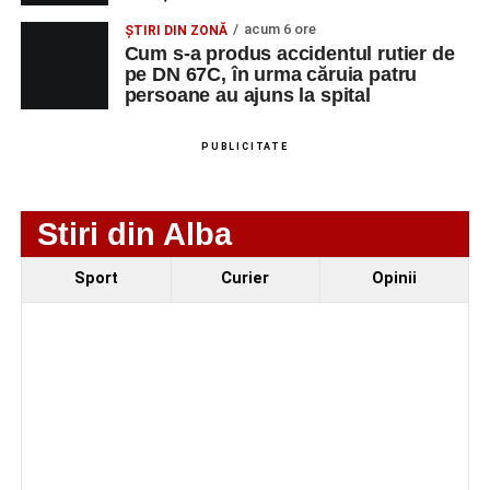
localității Sibișeni
acum 6 ore
ȘTIRI DIN ZONĂ
Cum s-a produs accidentul rutier de
Școala de Fotbal Valea Frumoasei își întărește
pe DN 67C, în urma căruia patru
lotul pentru noul sezon. Trei achiziții și performanțe
persoane au ajuns la spital
importante la nivel juvenil
Cum s-a produs accidentul rutier de pe DN 67C, în
PUBLICITATE
urma căruia patru persoane au ajuns la spital
Stiri din Alba
Facebook
Messenger
WhatsApp
Twitter/X
Email
Sport
Curier
Opinii