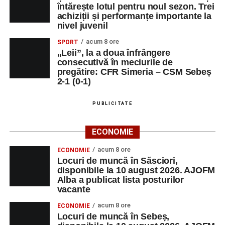
întărește lotul pentru noul sezon. Trei
achiziții și performanțe importante la
nivel juvenil
acum 8 ore
SPORT
„Leii”, la a doua înfrângere
consecutivă în meciurile de
pregătire: CFR Simeria – CSM Sebeș
2-1 (0-1)
PUBLICITATE
ECONOMIE
acum 8 ore
ECONOMIE
Locuri de muncă în Săsciori,
disponibile la 10 august 2026. AJOFM
Alba a publicat lista posturilor
vacante
acum 8 ore
ECONOMIE
Locuri de muncă în Sebeș,