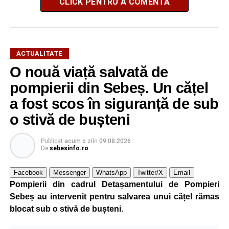
CLICK PENTRU A COMENTA
ACTUALITATE
O nouă viață salvată de
pompierii din Sebeș. Un cățel
a fost scos în siguranță de sub
o stivă de bușteni
Publicat
acum o zi
în
09.08.2026
De
sebesinfo.ro
Facebook
Messenger
WhatsApp
Twitter/X
Email
Pompierii din cadrul Detașamentului de Pompieri
Sebeș au intervenit pentru salvarea unui cățel rămas
blocat sub o stivă de bușteni.