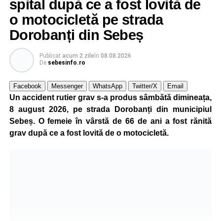
spital după ce a fost lovită de
o motocicletă pe strada
„Pentru noi, fiecare viață contează!”
, au transmis
reprezentanții ISU Alba.
Dorobanți din Sebeș
Publicat
acum 2 zile
în
08.08.2026
De
sebesinfo.ro
Adaugă-ne ca sursă preferată
Facebook
Messenger
WhatsApp
Twitter/X
Email
Un accident rutier grav s-a produs sâmbătă dimineața,
Urmărește-ne pe Google News
8 august 2026, pe strada Dorobanți din municipiul
Sebeș. O femeie în vârstă de 66 de ani a fost rănită
Ultimele știri din Sebeș
grav după ce a fost lovită de o motocicletă.
Incendiu la un autoturism pe Autostrada A1, în zona
localității Sibișeni
Școala de Fotbal Valea Frumoasei își întărește
lotul pentru noul sezon. Trei achiziții și performanțe
importante la nivel juvenil