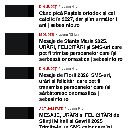
acum 4 luni
DIN JUDEȚ
Când pică Paștele ortodox și cel
catolic în 2027, dar și în următorii
ani | sebesinfo.ro
acum 12 luni
MONDEN
Mesaje de Sfânta Maria 2025.
URĂRI, FELICITĂRI și SMS-uri care
pot fi trimise persoanelor care își
serbează onomastica | sebesinfo.ro
acum 4 luni
DIN JUDEȚ
Mesaje de Florii 2026. SMS-uri,
urări și felicitări care pot fi
transmise persoanelor care îşi
sărbătoresc onomastica |
sebesinfo.ro
acum 9 luni
ACTUALITATE
MESAJE, URĂRI și FELICITĂRI de
Sfinții Mihail și Gavrill 2025.
Trimite-le un SMS celor care își