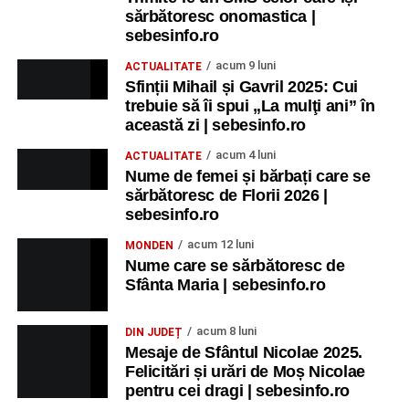
sărbătoresc onomastica |
sebesinfo.ro
acum 9 luni
ACTUALITATE
Sfinții Mihail și Gavril 2025: Cui
trebuie să îi spui „La mulţi ani” în
această zi | sebesinfo.ro
acum 4 luni
ACTUALITATE
Nume de femei și bărbați care se
sărbătoresc de Florii 2026 |
sebesinfo.ro
acum 12 luni
MONDEN
Nume care se sărbătoresc de
Sfânta Maria | sebesinfo.ro
acum 8 luni
DIN JUDEȚ
Mesaje de Sfântul Nicolae 2025.
Felicitări și urări de Moș Nicolae
pentru cei dragi | sebesinfo.ro