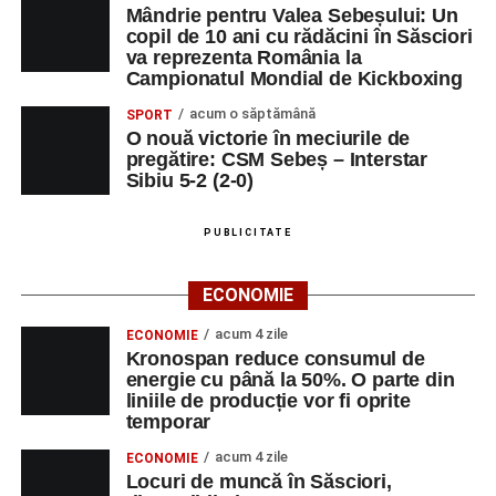
Mândrie pentru Valea Sebeșului: Un
copil de 10 ani cu rădăcini în Săsciori
va reprezenta România la
Campionatul Mondial de Kickboxing
acum o săptămână
SPORT
O nouă victorie în meciurile de
pregătire: CSM Sebeș – Interstar
Sibiu 5-2 (2-0)
PUBLICITATE
ECONOMIE
acum 4 zile
ECONOMIE
Kronospan reduce consumul de
energie cu până la 50%. O parte din
liniile de producție vor fi oprite
temporar
acum 4 zile
ECONOMIE
Locuri de muncă în Săsciori,