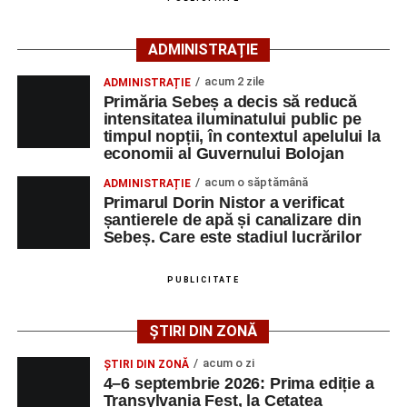
ACTUALIZARE:
„Victima, o persoană de sex feminin de
66 ani, va fi transportată la UPU Alba Iulia”
, a mai
ADMINISTRAȚIE
transmis ISU Alba.
acum 2 zile
ADMINISTRAȚIE
Primăria Sebeș a decis să reducă
intensitatea iluminatului public pe
timpul nopții, în contextul apelului la
Adaugă-ne ca sursă preferată
economii al Guvernului Bolojan
acum o săptămână
ADMINISTRAȚIE
Urmărește-ne pe Google News
Primarul Dorin Nistor a verificat
șantierele de apă și canalizare din
Sebeș. Care este stadiul lucrărilor
Ultimele știri din Sebeș
Femeie de 66 de ani, transportată în stare gravă la
PUBLICITATE
spital după ce a fost lovită de o motocicletă pe
strada Dorobanți din Sebeș
ȘTIRI DIN ZONĂ
Accident pe strada Dorobanți din Sebeș: fermeie
acum o zi
ȘTIRI DIN ZONĂ
de 66 de ani rănită grav, după ce a fost lovită de o
4–6 septembrie 2026: Prima ediție a
motocicletă
Transylvania Fest, la Cetatea