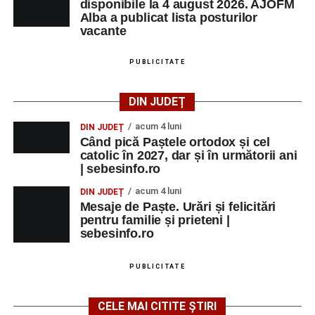
disponibile la 4 august 2026. AJOFM
Alba a publicat lista posturilor
vacante
PUBLICITATE
DIN JUDEȚ
acum 4 luni
DIN JUDEȚ
Când pică Paștele ortodox și cel
catolic în 2027, dar și în următorii ani
| sebesinfo.ro
acum 4 luni
DIN JUDEȚ
Mesaje de Paște. Urări și felicitări
pentru familie și prieteni |
sebesinfo.ro
PUBLICITATE
CELE MAI CITITE ȘTIRI