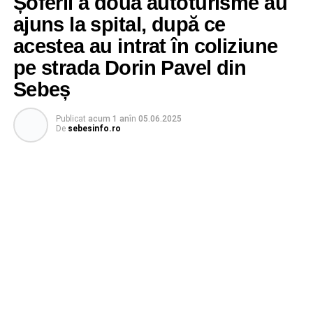
Șoferii a două autoturisme au
ajuns la spital, după ce
acestea au intrat în coliziune
pe strada Dorin Pavel din
Sebeș
Publicat
acum 1 an
în
05.06.2025
De
sebesinfo.ro