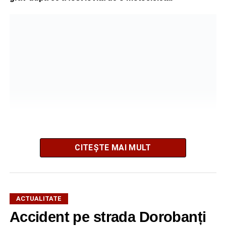
CITEȘTE MAI MULT
Potrivit informațiilor transmise de polițiști, în jurul orei
09:39, Poliția Municipiului Sebeș a fost sesizată, prin
SNUAU 112, cu privire la producerea unui eveniment
ACTUALITATE
rutier soldat cu victime.
Accident pe strada Dorobanți