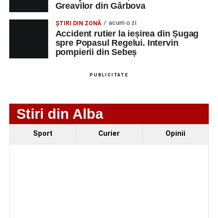
Greavilor din Gârbova
4–6 septembrie 2026: Prima ediție a Transylvania
Fest, la Cetatea Greavilor din Gârbova
acum o zi
ȘTIRI DIN ZONĂ
Accident rutier la ieșirea din Șugag
spre Popasul Regelui. Intervin
pompierii din Sebeș
PUBLICITATE
Stiri din Alba
Sport
Curier
Opinii