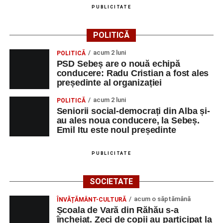
PUBLICITATE
Primăria Sebeș a decis să reducă intensitatea
iluminatului public pe timpul nopții, în contextul
POLITICĂ
apelului la economii al Guvernului Bolojan
acum 2 luni
POLITICĂ
Duminică, 23 august 2026, Râpa Roșie găzduiește
PSD Sebeș are o nouă echipă
cea de-a III-a ediție a concursului „CicloAventurier
conducere: Radu Cristian a fost ales
de Sebeș”
președinte al organizației
Primul concert din cadrul String Symphonic Camp
acum 2 luni
POLITICĂ
2026 a adus emoție și aplauze la Sebeș
Seniorii social-democrați din Alba și-
au ales noua conducere, la Sebeș.
Emil Itu este noul președinte
PUBLICITATE
SOCIETATE
acum o săptămână
ÎNVĂȚĂMÂNT-CULTURĂ
Școala de Vară din Răhău s-a
încheiat. Zeci de copii au participat la