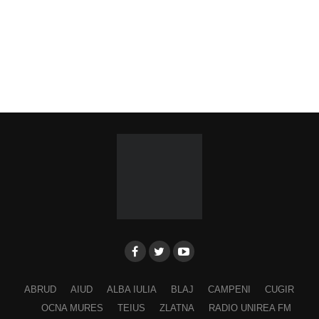
ABRUD
AIUD
ALBA IULIA
BLAJ
CAMPENI
CUGIR
OCNA MURES
TEIUS
ZLATNA
RADIO UNIREA FM