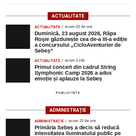
Startul competiției va fi dat duminică, 23 august 2026, la
ACTUALITATE
ora 10:00, la Râpa Roșie.
acum 23 de ore
ACTUALITATE
Duminică, 23 august 2026, Râpa
Înscrierile online sunt deschise până în 22 august 2026 și
Roșie găzduiește cea de-a III-a ediție
pot fi efectuate pe site-ul
www.cicloaventura.ro
.
String Symphonic Camp 2026 reunește tineri
a concursului „CicloAventurier de
instrumentiști din 6 țări, alături de voluntari și foști elevi ai
Sebeș”
Liceului de Arte „Regina Maria”, din Alba Iulia, care
acum 2 zile
ACTUALITATE
participă, timp de o săptămână, la cursuri de
Primul concert din cadrul String
Adaugă-ne ca sursă preferată
perfecționare, repetiții și activități artistice desfășurate sub
Symphonic Camp 2026 a adus
îndrumarea unor profesori și mentori.
emoție și aplauze la Sebeș
Urmărește-ne pe Google News
PUBLICITATE
Ultimele știri din Sebeș
ADMINISTRAȚIE
Primăria Sebeș a decis să reducă intensitatea
acum 22 de ore
ADMINISTRAȚIE
iluminatului public pe timpul nopții, în contextul
Primăria Sebeș a decis să reducă
apelului la economii al Guvernului Bolojan
intensitatea iluminatului public pe