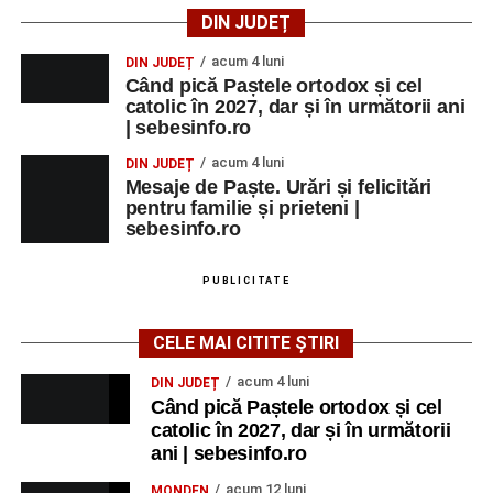
DIN JUDEȚ
acum 4 luni
DIN JUDEȚ
Când pică Paștele ortodox și cel
catolic în 2027, dar și în următorii ani
| sebesinfo.ro
acum 4 luni
DIN JUDEȚ
Mesaje de Paște. Urări și felicitări
pentru familie și prieteni |
sebesinfo.ro
PUBLICITATE
CELE MAI CITITE ȘTIRI
acum 4 luni
DIN JUDEȚ
Când pică Paștele ortodox și cel
catolic în 2027, dar și în următorii
ani | sebesinfo.ro
acum 12 luni
MONDEN