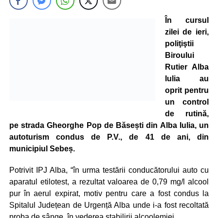
În cursul
zilei de ieri,
poliţiştii
Biroului
Rutier Alba
Iulia au
oprit pentru
un control
de rutină,
pe strada Gheorghe Pop de Băsești din Alba Iulia, un
autoturism condus de P.V., de 41 de ani, din
municipiul Sebeș.
Potrivit IPJ Alba, “în urma testării conducătorului auto cu
aparatul etilotest, a rezultat valoarea de 0,79 mg/l alcool
pur în aerul expirat, motiv pentru care a fost condus la
Spitalul Județean de Urgență Alba unde i-a fost recoltată
proba de sânge, în vederea stabilirii alcoolemiei.