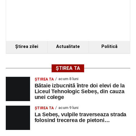
Organizatorii au transmis că recitalul de la Sebeș
reprezintă doar începutul unei serii de concerte care vor
Ştirea zilei
Actualitate
Politică
avea loc pe parcursul taberei, oferind comunității din
județul Alba ocazia de a descoperi tineri interpreți talentați
și de a lua parte la un veritabil schimb cultural prin
ȘTIREA TA
muzică.
acum 8 luni
ŞTIREA TA
Bătaie izbucnită între doi elevi de la
Liceul Tehnologic Sebeș, din cauza
unei colege
Adaugă-ne ca sursă preferată
acum 9 luni
ŞTIREA TA
La Sebeș, vulpile traverseaza strada
Urmărește-ne pe Google News
folosind trecerea de pietoni…
Ultimele știri din Sebeș