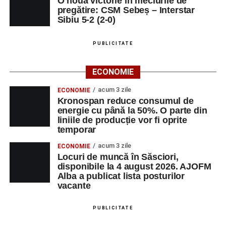
O nouă victorie în meciurile de
pregătire: CSM Sebeș – Interstar
Sibiu 5-2 (2-0)
PUBLICITATE
ECONOMIE
acum 3 zile
ECONOMIE
Kronospan reduce consumul de
energie cu până la 50%. O parte din
liniile de producție vor fi oprite
temporar
acum 3 zile
ECONOMIE
Locuri de muncă în Săsciori,
disponibile la 4 august 2026. AJOFM
Alba a publicat lista posturilor
vacante
PUBLICITATE