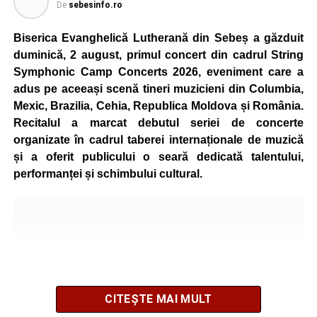
De
sebesinfo.ro
de vârstă, astfel încât competiția să fie accesibilă atât
celor aflați la început de drum, cât și celor cu experiență în
Biserica Evanghelică Lutherană din Sebeș a găzduit
mountain bike. La finalul întrecerii, cei mai bine clasați
duminică, 2 august, primul concert din cadrul String
concurenți vor fi recompensați cu premii în bani și premii
Symphonic Camp Concerts 2026, eveniment care a
oferite de partenerii evenimentului.
adus pe aceeași scenă tineri muzicieni din Columbia,
Mexic, Brazilia, Cehia, Republica Moldova și România.
Înaintea zilei de concurs, participanții își vor putea ridica
Recitalul a marcat debutul seriei de concerte
numerele de concurs, confirma înscrierile online sau se
organizate în cadrul taberei internaționale de muzică
vor putea înscrie direct la competiție în cadrul Punctului
și a oferit publicului o seară dedicată talentului,
Oficial de Înscrieri și Informații (Race Office), care va
performanței și schimbului cultural.
funcționa după următorul program:
• vineri, 21 august, între orele 17:00 și 20:00, în Piața
Primăriei Sebeș;
• sâmbătă, 22 august, între orele 10:00 și 20:00, pe platoul
Centrului Cultural „Lucian Blaga” Sebeș;
• sâmbătă, 22 august, între orele 17:00 și 20:00, la Râpa
Roșie, unde vor avea loc și antrenamente libere pe
CITEȘTE MAI MULT
traseul de concurs.