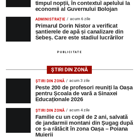
timpul nopții, în contextul apelului la
Duminică, 23 august 2026, Râpa Roșie găzduiește
economii al Guvernului Bolojan
cea de-a III-a ediție a concursului „CicloAventurier
de Sebeș”
acum 6 zile
ADMINISTRAȚIE
Primarul Dorin Nistor a verificat
Primul concert din cadrul String Symphonic Camp
șantierele de apă și canalizare din
2026 a adus emoție și aplauze la Sebeș
Sebeș. Care este stadiul lucrărilor
După mai multe zile de pregătire intensivă, participanții
au venit la Sebeș și au susținut un recital apreciat de
PUBLICITATE
public. Fiecare interpretare a evidențiat nivelul artistic al
tinerilor muzicieni și munca depusă în cadrul taberei, iar
ȘTIRI DIN ZONĂ
spectatorii au răsplătit prestațiile cu aplauze îndelungate.
acum 3 zile
ȘTIRI DIN ZONĂ
Peste 200 de profesori reuniți la Oașa
pentru Școala de vară a Sinaxei
Educaționale 2026
acum 4 zile
ȘTIRI DIN ZONĂ
Familie cu un copil de 2 ani, salvată
de jandarmii montani din Șugag după
ce s-a rătăcit în zona Oașa – Poiana
Muierii