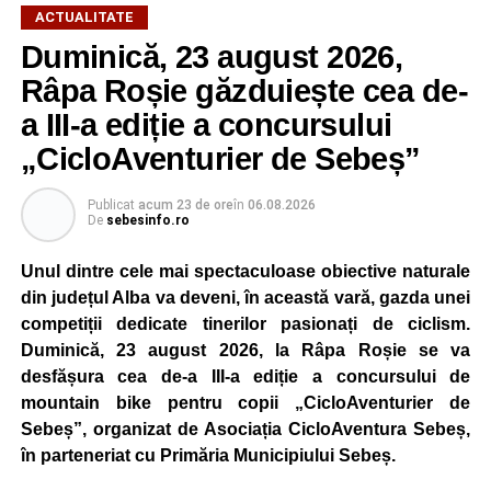
ACTUALITATE
Duminică, 23 august 2026,
Râpa Roșie găzduiește cea de-
a III-a ediție a concursului
„CicloAventurier de Sebeș”
Publicat
acum 23 de ore
în
06.08.2026
De
sebesinfo.ro
Unul dintre cele mai spectaculoase obiective naturale
din județul Alba va deveni, în această vară, gazda unei
competiții dedicate tinerilor pasionați de ciclism.
Duminică, 23 august 2026, la Râpa Roșie se va
desfășura cea de-a III-a ediție a concursului de
mountain bike pentru copii „CicloAventurier de
Sebeș”, organizat de Asociația CicloAventura Sebeș,
în parteneriat cu Primăria Municipiului Sebeș.