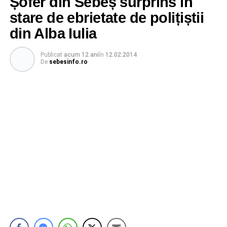
Șofer din Sebeș surprins în
stare de ebrietate de polițiștii
din Alba Iulia
Publicat
acum 12 ani
în
12.02.2014
De
sebesinfo.ro