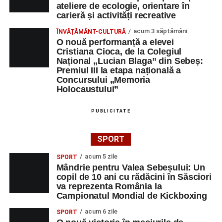
ateliere de ecologie, orientare în
carieră și activități recreative
acum 3 săptămâni
ÎNVĂȚĂMÂNT-CULTURĂ
O nouă performanță a elevei
Cristiana Cioca, de la Colegiul
Național „Lucian Blaga” din Sebeș:
Premiul III la etapa națională a
Concursului „Memoria
Holocaustului”
PUBLICITATE
SPORT
acum 5 zile
SPORT
Mândrie pentru Valea Sebeșului: Un
copil de 10 ani cu rădăcini în Săsciori
va reprezenta România la
Campionatul Mondial de Kickboxing
acum 6 zile
SPORT