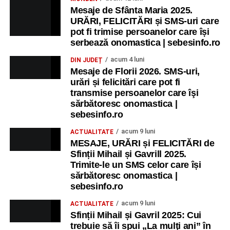
Mesaje de Sfânta Maria 2025.
URĂRI, FELICITĂRI și SMS-uri care
pot fi trimise persoanelor care își
serbează onomastica | sebesinfo.ro
acum 4 luni
DIN JUDEȚ
Mesaje de Florii 2026. SMS-uri,
urări și felicitări care pot fi
transmise persoanelor care îşi
sărbătoresc onomastica |
sebesinfo.ro
acum 9 luni
ACTUALITATE
MESAJE, URĂRI și FELICITĂRI de
Sfinții Mihail și Gavrill 2025.
Trimite-le un SMS celor care își
sărbătoresc onomastica |
sebesinfo.ro
acum 9 luni
ACTUALITATE
Sfinții Mihail și Gavril 2025: Cui
trebuie să îi spui „La mulţi ani” în