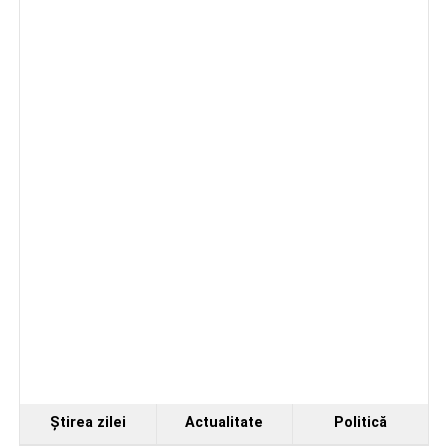
Facebook
Messenger
WhatsApp
Twitter/X
Email
Ştirea zilei
Actualitate
Politică