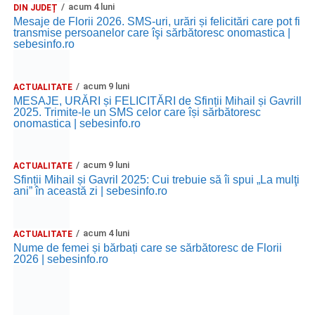
acum 4 luni
DIN JUDEȚ
Mesaje de Florii 2026. SMS-uri, urări și felicitări care pot fi
transmise persoanelor care îşi sărbătoresc onomastica |
sebesinfo.ro
acum 9 luni
ACTUALITATE
MESAJE, URĂRI și FELICITĂRI de Sfinții Mihail și Gavrill
2025. Trimite-le un SMS celor care își sărbătoresc
onomastica | sebesinfo.ro
acum 9 luni
ACTUALITATE
Sfinții Mihail și Gavril 2025: Cui trebuie să îi spui „La mulţi
ani” în această zi | sebesinfo.ro
acum 4 luni
ACTUALITATE
Nume de femei și bărbați care se sărbătoresc de Florii
2026 | sebesinfo.ro