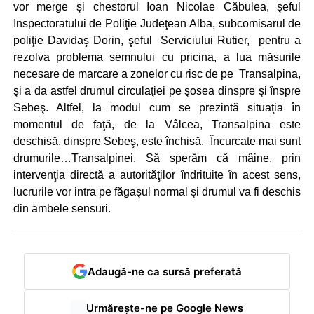
vor merge şi chestorul Ioan Nicolae Căbulea, şeful
Inspectoratului de Poliţie Judeţean Alba, subcomisarul de
poliţie Davidaş Dorin, şeful Serviciului Rutier, pentru a
rezolva problema semnului cu pricina, a lua măsurile
necesare de marcare a zonelor cu risc de pe Transalpina,
şi a da astfel drumul circulaţiei pe şosea dinspre şi înspre
Sebeş. Altfel, la modul cum se prezintă situaţia în
momentul de faţă, de la Vâlcea, Transalpina este
deschisă, dinspre Sebeş, este închisă. Încurcate mai sunt
drumurile…Transalpinei. Să sperăm că mâine, prin
intervenţia directă a autorităţilor îndrituite în acest sens,
lucrurile vor intra pe făgaşul normal şi drumul va fi deschis
din ambele sensuri.
Adaugă-ne ca sursă preferată
Urmărește-ne pe Google News