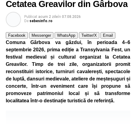
Cetatea Greavilor din Gârbova
Publicat
acum 2 zile
în
07.08.2026
De
sebesinfo.ro
Facebook
Messenger
WhatsApp
Twitter/X
Email
Comuna Gârbova va găzdui, în perioada 4–6
septembrie 2026, prima ediție a Transylvania Fest, un
festival medieval și cultural organizat la Cetatea
Greavilor. Timp de trei zile, organizatorii promit
reconstituiri istorice, turniruri cavalerești, spectacole
de luptă, dansuri medievale, ateliere de meșteșuguri și
concerte, într-un eveniment care își propune să
promoveze patrimoniul local și să transforme
localitatea într-o destinație turistică de referință.