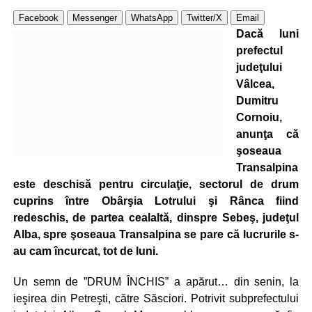
Facebook
Messenger
WhatsApp
Twitter/X
Email
Dacă luni
prefectul
judeţului
Vâlcea,
Dumitru
Cornoiu,
anunţa că
şoseaua
Transalpina
este deschisă pentru circulaţie, sectorul de drum
cuprins între Obârşia Lotrului şi Rânca fiind
redeschis, de partea cealaltă, dinspre Sebeş, judeţul
Alba, spre şoseaua Transalpina se pare că lucrurile s-
au cam încurcat, tot de luni.
Un semn de ”DRUM ÎNCHIS” a apărut… din senin, la
ieşirea din Petreşti, către Săsciori. Potrivit subprefectului