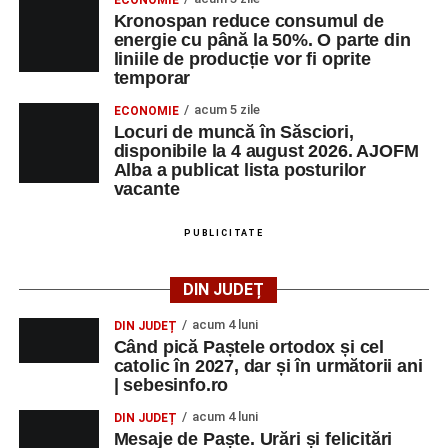
ECONOMIE
Kronospan reduce consumul de
energie cu până la 50%. O parte din
liniile de producție vor fi oprite
temporar
acum 5 zile
ECONOMIE
Locuri de muncă în Săsciori,
disponibile la 4 august 2026. AJOFM
Alba a publicat lista posturilor
vacante
PUBLICITATE
DIN JUDEȚ
acum 4 luni
DIN JUDEȚ
Când pică Paștele ortodox și cel
catolic în 2027, dar și în următorii ani
| sebesinfo.ro
acum 4 luni
DIN JUDEȚ
Mesaje de Paște. Urări și felicitări