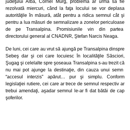
judeţului Alba, Cornel Murg, problema ar urma să fie
rezolvată miercuri, când la faţa locului se vor deplasa
autorităţile în măsură, atât pentru a ridica semnul cât şi
pentru a lua măsuri de semnalizare a zonelor periculoase
de pe Transalpina. Promisiunile vin din partea
directorului general al CNADNR, Ştefan Narcis Neaga.
De luni, cei care au vrut să ajungă pe Transalpina dinspre
Sebeş dar şi cei care locuiesc în localităţile Săsciori,
Şugag şi celelalte spre şoseaua Transalpina s-au trezit că
nu mai pot ajunge la destinaţie, din cauza unui semn
“accesul interzis” apărut… pur şi simplu. Conform
legislaţiei rutiere, cei care ar trece de semnul respectiv ar
trebui amendaţi, aşadar semnul le-ar fi dat bătăi de cap
şoferilor.