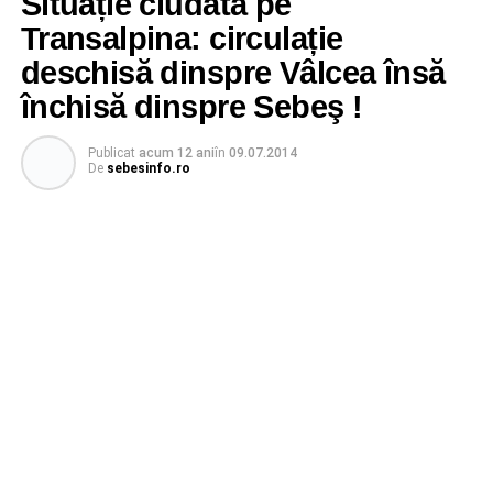
Situație ciudată pe
Transalpina: circulație
deschisă dinspre Vâlcea însă
închisă dinspre Sebeş !
Publicat
acum 12 ani
în
09.07.2014
De
sebesinfo.ro