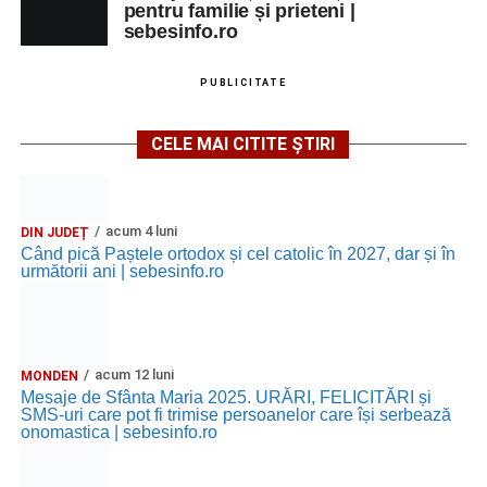
pentru familie și prieteni |
sebesinfo.ro
PUBLICITATE
CELE MAI CITITE ȘTIRI
acum 4 luni
DIN JUDEȚ
Când pică Paștele ortodox și cel catolic în 2027, dar și în
următorii ani | sebesinfo.ro
acum 12 luni
MONDEN
Mesaje de Sfânta Maria 2025. URĂRI, FELICITĂRI și
SMS-uri care pot fi trimise persoanelor care își serbează
onomastica | sebesinfo.ro