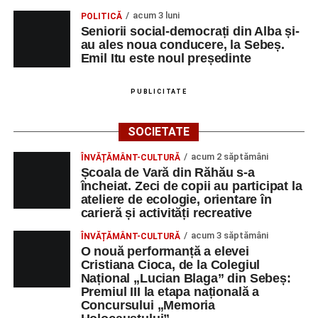
acum 3 luni
POLITICĂ
Seniorii social-democrați din Alba și-
au ales noua conducere, la Sebeș.
Emil Itu este noul președinte
PUBLICITATE
SOCIETATE
acum 2 săptămâni
ÎNVĂȚĂMÂNT-CULTURĂ
Școala de Vară din Răhău s-a
încheiat. Zeci de copii au participat la
ateliere de ecologie, orientare în
carieră și activități recreative
acum 3 săptămâni
ÎNVĂȚĂMÂNT-CULTURĂ
O nouă performanță a elevei
Cristiana Cioca, de la Colegiul
Național „Lucian Blaga” din Sebeș:
Premiul III la etapa națională a
Concursului „Memoria