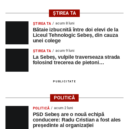
ȘTIREA TA
acum 8 luni
ŞTIREA TA
Bătaie izbucnită între doi elevi de la
Liceul Tehnologic Sebeș, din cauza
unei colege
acum 9 luni
ŞTIREA TA
La Sebeș, vulpile traverseaza strada
folosind trecerea de pietoni…
PUBLICITATE
POLITICĂ
acum 2 luni
POLITICĂ
PSD Sebeș are o nouă echipă
conducere: Radu Cristian a fost ales
președinte al organizației