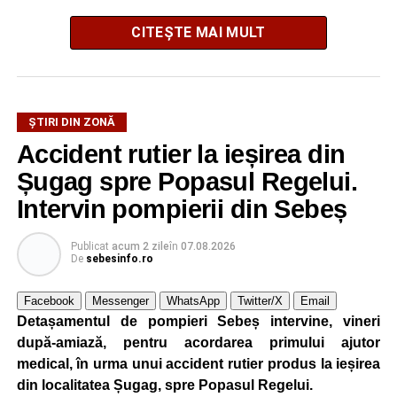
CITEȘTE MAI MULT
ȘTIRI DIN ZONĂ
Accident rutier la ieșirea din
Festivalul este organizat de
Asociația AGORA – Născuți
Șugag spre Popasul Regelui.
Liberi
, în parteneriat cu
Primăria Comunei Gârbova
și
Ordinul Cetății Mühlbach
, iar accesul publicului va fi
Intervin pompierii din Sebeș
gratuit pe întreaga durată a manifestării.
Publicat
acum 2 zile
în
07.08.2026
De
sebesinfo.ro
Cetatea Greavilor și zona centrală a comunei vor fi
transformate într-un spațiu dedicat Evului Mediu, unde
Facebook
Messenger
WhatsApp
Twitter/X
Email
vizitatorii vor putea asista la demonstrații de luptă, turniruri
Detașamentul de pompieri Sebeș intervine, vineri
cavalerești, parade medievale, dansuri săsești și ateliere
după-amiază, pentru acordarea primului ajutor
interactive de meșteșuguri. Programul va fi completat de
medical, în urma unui accident rutier produs la ieșirea
concerte, recitaluri susținute de artiști locali și petreceri cu
din localitatea Șugag, spre Popasul Regelui.
DJ organizate în fiecare seară.