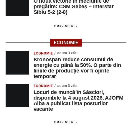
O nouă victorie în meciurile de
al competiției MTB pentru copii.
pregătire: CSM Sebeș – Interstar
Sibiu 5-2 (2-0)
LUNI, 24 AUGUST 2026
PUBLICITATE
Casa Fanfarei din Petrești
ECONOMIE
Ora 18.00
– Activități recreative pentru copii, susținute de
trupele de teatru
„Gepetto”
și
„Pied Piper”
.
acum 3 zile
ECONOMIE
Kronospan reduce consumul de
Ora 19.00
–
Seară cu tradiții săsești
, cu participarea:
energie cu până la 50%. O parte din
liniile de producție vor fi oprite
temporar
Fanfarei din Petrești;
acum 3 zile
ECONOMIE
Trupei de Dansuri Săsești;
Locuri de muncă în Săsciori,
disponibile la 4 august 2026. AJOFM
Alexandrei Pamfilie;
Alba a publicat lista posturilor
Alfred Dahinten.
vacante
Ora 20.30
– Proiecție cinematografică:
„Napoli – New
PUBLICITATE
York”
(Italia, 2024), film de familie, AP12, după o poveste