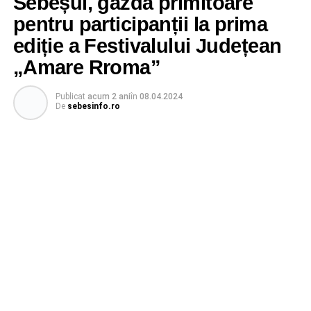
Sebeșul, gazdă primitoare
pentru participanții la prima
ediție a Festivalului Județean
„Amare Rroma”
Publicat
acum 2 ani
în
08.04.2024
De
sebesinfo.ro