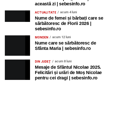
Ancuța Stănuș și grupul de folclor;
această zi | sebesinfo.ro
Trupa de Dansuri Săsești.
acum 4 luni
ACTUALITATE
Nume de femei și bărbați care se
Ora 20.30
– Parcul Tineretului: proiecția filmului pentru
sărbătoresc de Florii 2026 |
copii
„Străjerii Deltei”
(România, 2021), film de familie și
sebesinfo.ro
aventură, AG.
acum 12 luni
MONDEN
Nume care se sărbătoresc de
JOI, 27 AUGUST 2026
Sfânta Maria | sebesinfo.ro
Grădina Muzeului Municipal „Ioan
acum 8 luni
DIN JUDEȚ
Raica” Sebeș
Mesaje de Sfântul Nicolae 2025.
Felicitări și urări de Moș Nicolae
pentru cei dragi | sebesinfo.ro
Ora 19.00
–
Sărbătoarea Seniorilor
– festivitatea de
premiere a cuplurilor care aniversează 50 de ani de
căsătorie.
Recital muzical:
Carmen Rădulescu Oprea
.