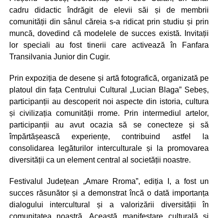
cadru didactic îndrăgit de elevii săi și de membrii
comunității din sânul căreia s-a ridicat prin studiu și prin
muncă, dovedind că modelele de succes există. Invitații
lor speciali au fost tinerii care activează în Fanfara
Transilvania Junior din Cugir.
Prin expoziția de desene și artă fotografică, organizată pe
platoul din fața Centrului Cultural „Lucian Blaga” Sebeș,
participanții au descoperit noi aspecte din istoria, cultura
și civilizația comunității rrome. Prin intermediul artelor,
participanții au avut ocazia să se conecteze și să
împărtășească experiențe, contribuind astfel la
consolidarea legăturilor interculturale și la promovarea
diversității ca un element central al societății noastre.
Festivalul Județean „Amare Rroma”, ediția I, a fost un
succes răsunător și a demonstrat încă o dată importanța
dialogului intercultural și a valorizării diversității în
comunitatea noastră. Această manifestare culturală și