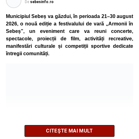
pentru vătămare corporală din culpă, urmând să
De
sebesinfo.ro
stabilească toate împrejurările în care s-a produs
Municipiul Sebeș va găzdui, în perioada 21–30 august
accidentul.
2026, o nouă ediție a festivalului de vară „Armonii în
Sebeș”, un eveniment care va reuni concerte,
spectacole, proiecții de film, activități recreative,
Adaugă-ne ca sursă preferată
manifestări culturale și competiții sportive dedicate
întregii comunități.
Urmărește-ne pe Google News
Ultimele știri din Sebeș
Accident rutier la ieșirea din Șugag spre Popasul
Regelui. Intervin pompierii din Sebeș
Biciclist de 70 de ani, rănit într-un accident rutier
produs pe strada Dorobanți din Sebeș
Zilele Municipiului Sebeș 2026: zece zile de
CITEȘTE MAI MULT
spectacole, filme, sport și evenimente culturale, la