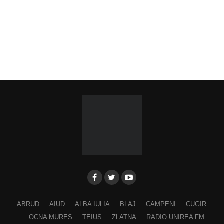
VINERI, 28 AUGUST 2026
Piața Primăriei
Ora 19.00
–
Spectacol folcloric omagial „Felician
Fărcășiu”
.
Participă:
Adina Hada
Cristian Fodor
Miruna Medrea
Alina Secășan
Georgiana Petrescu
Ancuța Stănuș
ABRUD
AIUD
ALBA IULIA
BLAJ
CAMPENI
CUGIR
Georgiana Pavelescu
OCNA MURES
TEIUS
ZLATNA
RADIO UNIREA FM
Alina Andrei