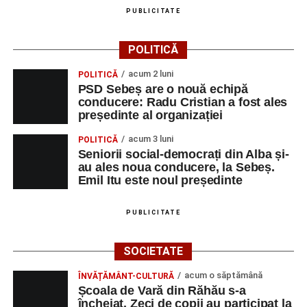
Adrian Lup – violoncel
PUBLICITATE
Dansatori:
Ioana Lascu și Horia Călin Pop
,
Raluca și
POLITICĂ
Vlad Dordea
.
acum 2 luni
POLITICĂ
Piața Primăriei
PSD Sebeș are o nouă echipă
conducere: Radu Cristian a fost ales
Orele 17.00–20.00
– Punct oficial de înscrieri și informații
președinte al organizației
(Race Office) pentru competiția
„Cicloaventurier de
acum 3 luni
POLITICĂ
Sebeș”
.
Seniorii social-democrați din Alba și-
au ales noua conducere, la Sebeș.
SÂMBĂTĂ, 22 AUGUST 2026
Emil Itu este noul președinte
Platoul Centrului Cultural „Lucian
PUBLICITATE
Blaga” Sebeș
SOCIETATE
Orele 10.00–20.00
– Punct oficial de înscrieri și informații
acum o săptămână
ÎNVĂȚĂMÂNT-CULTURĂ
(Race Office) pentru competiția
„Cicloaventurier de
Școala de Vară din Răhău s-a
Sebeș”
.
încheiat. Zeci de copii au participat la