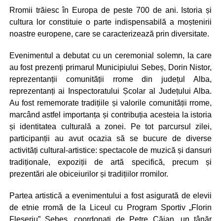
Rromii trăiesc în Europa de peste 700 de ani. Istoria și
cultura lor constituie o parte indispensabilă a moștenirii
noastre europene, care se caracterizează prin diversitate.
Evenimentul a debutat cu un ceremonial solemn, la care
au fost prezenți primarul Municipiului Sebeș, Dorin Nistor,
reprezentanții comunității rrome din județul Alba,
reprezentanți ai Inspectoratului Școlar al Județului Alba.
Au fost rememorate tradițiile și valorile comunității rrome,
marcând astfel importanța și contribuția acesteia la istoria
și identitatea culturală a zonei. Pe tot parcursul zilei,
participanții au avut ocazia să se bucure de diverse
activități cultural-artistice: spectacole de muzică și dansuri
tradiționale, expoziții de artă specifică, precum și
prezentări ale obiceiurilor și tradițiilor rromilor.
Partea artistică a evenimentului a fost asigurată de elevii
de etnie rromă de la Liceul cu Program Sportiv „Florin
Fleșeriu” Sebeș, coordonați de Petre Căian, un tânăr