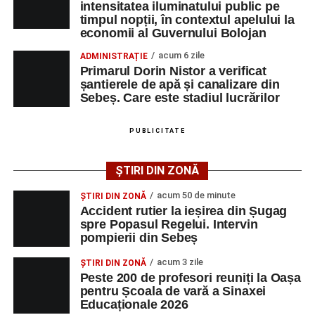
intensitatea iluminatului public pe
timpul nopții, în contextul apelului la
Printre momentele de atracție se numără spectacolul de
economii al Guvernului Bolojan
vals și tango din Piața Primăriei, dar și concertul de rock
acum 6 zile
ADMINISTRAȚIE
simfonic susținut în Grădina Muzeului Municipal „Ioan
Primarul Dorin Nistor a verificat
Raica”, sub bagheta dirijorului
Remus Grama
, alături de
șantierele de apă și canalizare din
muzicieni români de prestigiu.
Sebeș. Care este stadiul lucrărilor
Și în acest an, pe scenă vor urca atât artiști consacrați, cât
PUBLICITATE
și interpreți originari din Sebeș, care și-au construit
cariere de succes în țară și în străinătate.
ȘTIRI DIN ZONĂ
Festivalul include și o componentă cinematografică
acum 50 de minute
ȘTIRI DIN ZONĂ
importantă. Publicul va putea urmări mai multe producții
Accident rutier la ieșirea din Șugag
spre Popasul Regelui. Intervin
realizate cu implicarea producătoarei
Gabi Suciu
,
pompierii din Sebeș
originară din Sebeș, prezentă de-a lungul timpului la
unele dintre cele mai importante festivaluri europene de
acum 3 zile
ȘTIRI DIN ZONĂ
film.
Peste 200 de profesori reuniți la Oașa
pentru Școala de vară a Sinaxei
Educaționale 2026
Un alt moment așteptat este show-ul susținut de
DJ