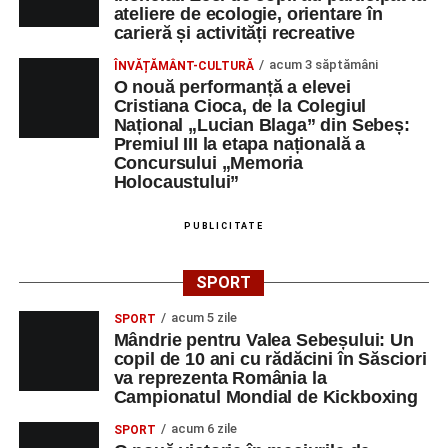
ateliere de ecologie, orientare în
Râpa Roșie
carieră și activități recreative
acum 3 săptămâni
ÎNVĂȚĂMÂNT-CULTURĂ
Orele 17.00–20.00
– Antrenamente libere pe traseul de
O nouă performanță a elevei
concurs.
Cristiana Cioca, de la Colegiul
Național „Lucian Blaga” din Sebeș:
Premiul III la etapa națională a
Centrul Cultural „Lucian Blaga”
Concursului „Memoria
Sebeș – Sala de spectacole
Holocaustului”
Ora 19.00
– Proiecție cinematografică:
„Unde merg
PUBLICITATE
elefanții”
(România, 2023), black comedy, în regia lui
Gabi Virginia Șarga și Cătălin Rotaru, producător Gabi
SPORT
Suciu.
acum 5 zile
SPORT
Mândrie pentru Valea Sebeșului: Un
DUMINICĂ, 23 AUGUST 2026
copil de 10 ani cu rădăcini în Săsciori
va reprezenta România la
Râpa Roșie
Campionatul Mondial de Kickboxing
acum 6 zile
SPORT
Ora 10.00
–
„Cicloaventurier de Sebeș”
– startul oficial