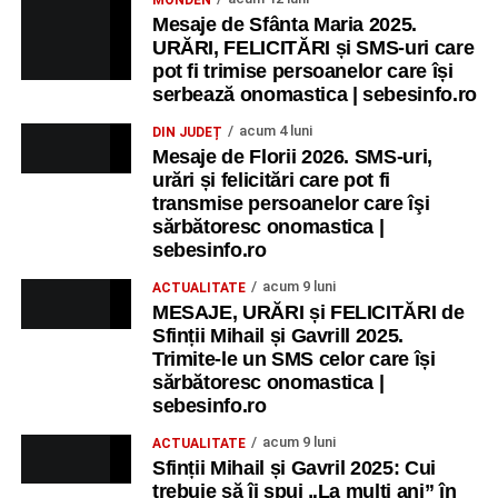
copii.
Mesaje de Sfânta Maria 2025.
URĂRI, FELICITĂRI și SMS-uri care
Ora 11.00
– Curtea Școlii „M. Kogălniceanu”: activități
pot fi trimise persoanelor care își
recreative pentru copii.
serbează onomastica | sebesinfo.ro
acum 4 luni
DIN JUDEȚ
Ora 17.00
– Grădina Muzeului Municipal „Ioan Raica”
Mesaje de Florii 2026. SMS-uri,
Sebeș: încheierea Școlii de vară
„Curcubeul Prieteniei”
.
urări și felicitări care pot fi
transmise persoanelor care îşi
Ora 18.30
– Aula Primăriei Municipiului Sebeș:
sărbătoresc onomastica |
festivitatea de premiere a șefilor de promoție și a elevilor
sebesinfo.ro
care au obținut rezultate remarcabile la examenele de
acum 9 luni
ACTUALITATE
Evaluare Națională și Bacalaureat.
MESAJE, URĂRI și FELICITĂRI de
Sfinții Mihail și Gavrill 2025.
Ora 19.00
– Parcul Tineretului:
Spectacol pentru copii și
Trimite-le un SMS celor care își
Spuma Party
.
sărbătoresc onomastica |
sebesinfo.ro
Participă:
acum 9 luni
ACTUALITATE
Sfinții Mihail și Gavril 2025: Cui
Alexandra Pamfilie și Școala de muzică
„DoReMi”
;
trebuie să îi spui „La mulţi ani” în