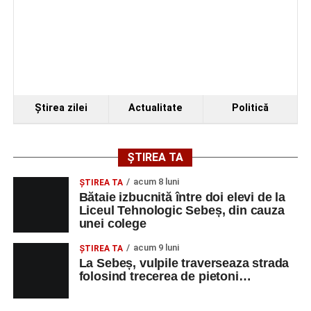
„Armonii în Sebeș” 2026
VINERI, 21 AUGUST 2026
Piața Primăriei
Ora 19.00
–
Spectacol de vals și tango „Armonii în
Ştirea zilei
Actualitate
Politică
pași de dans”
Solistă:
Iulia Merca
(Opera Națională Română Cluj-
ȘTIREA TA
Napoca).
acum 8 luni
ŞTIREA TA
Acompaniază
Cluj Tango Orchestra
:
Bătaie izbucnită între doi elevi de la
Liceul Tehnologic Sebeș, din cauza
unei colege
Irina Indrei – pian
acum 9 luni
Robert Indrei – bandoneon
ŞTIREA TA
La Sebeș, vulpile traverseaza strada
Milena Vădan – vioară
folosind trecerea de pietoni…
Emanuel Elcean – contrabas