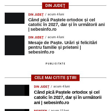
de Federico Fellini și Tullio Pinelli.
DIN JUDEȚ
MARȚI, 25 AUGUST 2026
acum 4 luni
DIN JUDEȚ
Când pică Paștele ortodox și cel
catolic în 2027, dar și în următorii ani
Grădina Muzeului Municipal „Ioan
| sebesinfo.ro
Raica” Sebeș
acum 4 luni
DIN JUDEȚ
Mesaje de Paște. Urări și felicitări
Ora 18.00
–
„Armonia artelor”
– salon literar și întâlnire
pentru familie și prieteni |
cu artele plastice, organizat alături de artiști locali.
sebesinfo.ro
Ora 20.30
– Proiecție cinematografică:
„Primavera”
PUBLICITATE
(Italia, 2025), dramă inspirată de povestea nașterii operei
„Anotimpurile”
de Antonio Vivaldi (rating N-15).
CELE MAI CITITE ȘTIRI
MIERCURI, 26 AUGUST 2026
acum 4 luni
DIN JUDEȚ
Când pică Paștele ortodox și cel
catolic în 2027, dar și în următorii
Copiii în armonia orașului
ani | sebesinfo.ro
Ora 10.00
– Școala din Răhău: activități recreative pentru
acum 12 luni
MONDEN