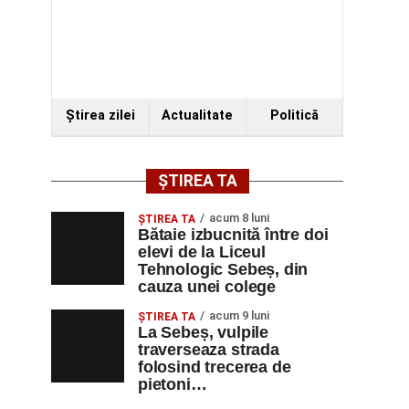
Ştirea zilei
Actualitate
Politică
ȘTIREA TA
acum 8 luni
ŞTIREA TA
Bătaie izbucnită între doi
elevi de la Liceul
Tehnologic Sebeș, din
cauza unei colege
acum 9 luni
ŞTIREA TA
La Sebeș, vulpile
traverseaza strada
folosind trecerea de
pietoni…