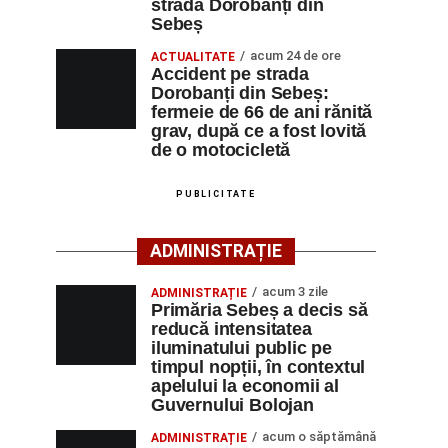
strada Dorobanți din
Sebeș
acum 24 de ore
ACTUALITATE
Accident pe strada
Dorobanți din Sebeș:
fermeie de 66 de ani rănită
grav, după ce a fost lovită
de o motocicletă
PUBLICITATE
ADMINISTRAȚIE
acum 3 zile
ADMINISTRAȚIE
Primăria Sebeș a decis să
reducă intensitatea
iluminatului public pe
timpul nopții, în contextul
apelului la economii al
Guvernului Bolojan
acum o săptămână
ADMINISTRAȚIE