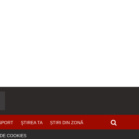
SPORT
ŞTIREA TA
ȘTIRI DIN ZONĂ
 DE COOKIES