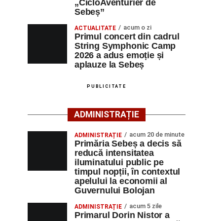
„CicloAventurier de
Sebeș”
acum o zi
ACTUALITATE
Primul concert din cadrul
String Symphonic Camp
2026 a adus emoție și
aplauze la Sebeș
PUBLICITATE
ADMINISTRAȚIE
acum 20 de minute
ADMINISTRAȚIE
Primăria Sebeș a decis să
reducă intensitatea
iluminatului public pe
timpul nopții, în contextul
apelului la economii al
Guvernului Bolojan
acum 5 zile
ADMINISTRAȚIE
Primarul Dorin Nistor a