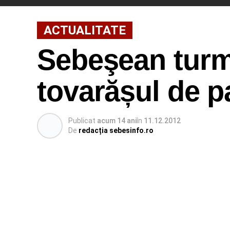
ACTUALITATE
Sebeşean turm
tovarășul de p
Publicat
acum 14 ani
în
11.12.2012
De
redacția sebesinfo.ro