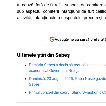
În cauză, faţă de D.A.S., suspect de comiterea 
sub aspectul comiterii infarcţiunii de furt calif
activităţi infarcţionale a suspectului precum şi 
Adaugă-ne ca sursă preferat
Ultimele știri din Sebeș
Primăria Sebeș a decis să reducă intensitatea i
economii al Guvernului Bolojan
Duminică, 23 august 2026, Râpa Roșie găzduieș
Sebeș”
Primul concert din cadrul String Symphonic 