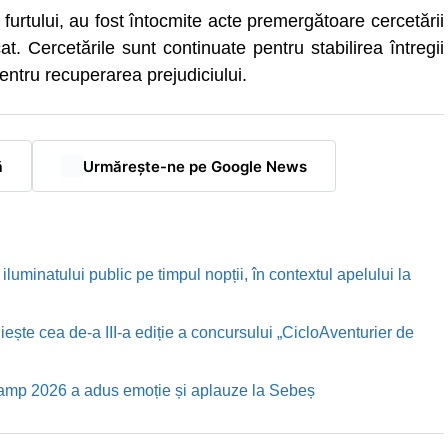
furtului, au fost întocmite acte premergătoare cercetării
icat. Cercetările sunt continuate pentru stabilirea întregii
pentru recuperarea prejudiciului.
ă
Urmărește-ne pe Google News
luminatului public pe timpul nopții, în contextul apelului la
te cea de-a III-a ediție a concursului „CicloAventurier de
Camp 2026 a adus emoție și aplauze la Sebeș