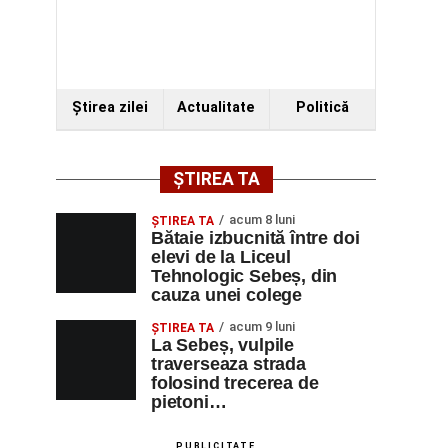
Ştirea zilei
Actualitate
Politică
ȘTIREA TA
acum 8 luni
ŞTIREA TA
Bătaie izbucnită între doi
elevi de la Liceul
Tehnologic Sebeș, din
cauza unei colege
acum 9 luni
ŞTIREA TA
La Sebeș, vulpile
traverseaza strada
folosind trecerea de
pietoni…
PUBLICITATE