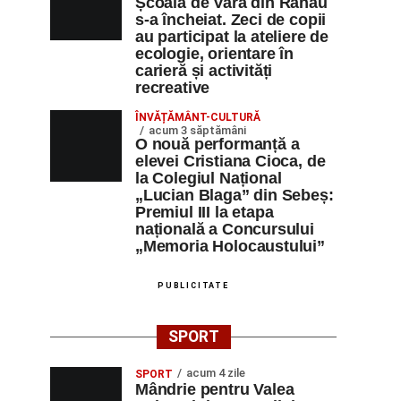
Școala de Vară din Răhău
s-a încheiat. Zeci de copii
au participat la ateliere de
ecologie, orientare în
carieră și activități
recreative
ÎNVĂȚĂMÂNT-CULTURĂ
acum 3 săptămâni
O nouă performanță a
elevei Cristiana Cioca, de
la Colegiul Național
„Lucian Blaga” din Sebeș:
Premiul III la etapa
națională a Concursului
„Memoria Holocaustului”
PUBLICITATE
SPORT
acum 4 zile
SPORT
Mândrie pentru Valea