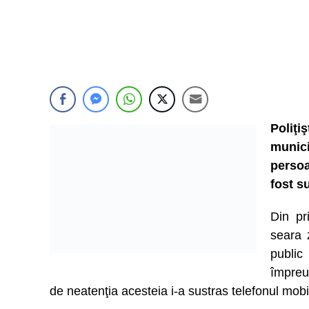
Poliţi
munic
persoa
fost s
Din pr
seara 
public
împreu
de neatenţia acesteia i-a sustras telefonul mobi