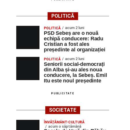
POLITICĂ
acum 2 luni
POLITICĂ
PSD Sebeș are o nouă
echipă conducere: Radu
Cristian a fost ales
președinte al organizației
acum 2 luni
POLITICĂ
Seniorii social-democrați
din Alba și-au ales noua
conducere, la Sebeș. Emil
Itu este noul președinte
PUBLICITATE
SOCIETATE
ÎNVĂȚĂMÂNT-CULTURĂ
acum o săptămână