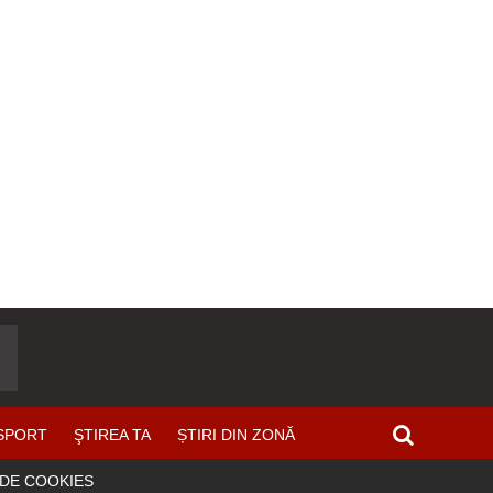
SPORT
ŞTIREA TA
ȘTIRI DIN ZONĂ
 DE COOKIES