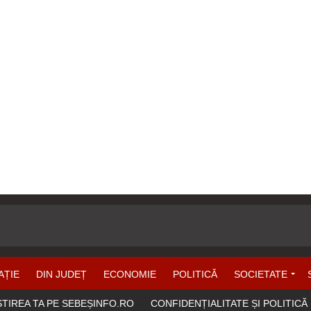
AȚIE
DIN JUDEȚ
ECONOMIE
POLITICĂ
SOCIETATE
ȘTIREA TA PE SEBEȘINFO.RO
CONFIDENȚIALITATE ȘI POLITICĂ