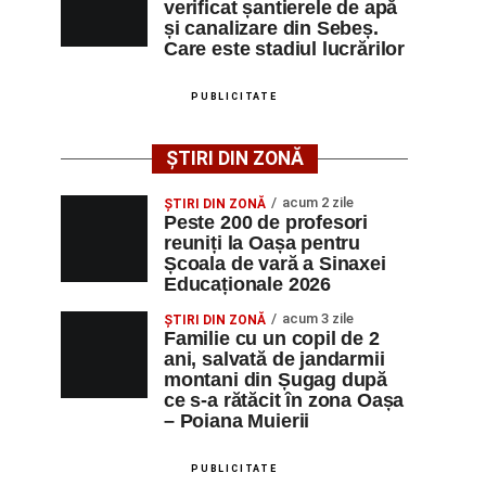
verificat șantierele de apă
și canalizare din Sebeș.
Care este stadiul lucrărilor
PUBLICITATE
ȘTIRI DIN ZONĂ
acum 2 zile
ȘTIRI DIN ZONĂ
Peste 200 de profesori
reuniți la Oașa pentru
Școala de vară a Sinaxei
Educaționale 2026
acum 3 zile
ȘTIRI DIN ZONĂ
Familie cu un copil de 2
ani, salvată de jandarmii
montani din Șugag după
ce s-a rătăcit în zona Oașa
– Poiana Muierii
PUBLICITATE