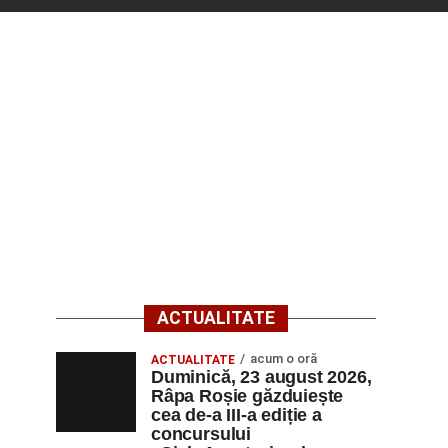
ACTUALITATE
acum o oră
ACTUALITATE
Duminică, 23 august 2026,
Râpa Roșie găzduiește
cea de-a III-a ediție a
concursului