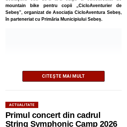
mountain bike pentru copii „CicloAventurier de
Sebeș”, organizat de Asociația CicloAventura Sebeș,
în parteneriat cu Primăria Municipiului Sebeș.
CITEȘTE MAI MULT
ACTUALITATE
Primul concert din cadrul
După două ediții organizate în Parcul Arini, competiția se
mută într-un nou decor, oferind participanților ocazia de a
String Symphonic Camp 2026