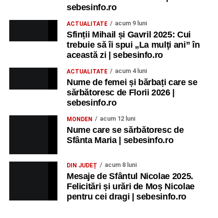
sebesinfo.ro
acum 9 luni
ACTUALITATE
Sfinții Mihail și Gavril 2025: Cui
trebuie să îi spui „La mulţi ani” în
această zi | sebesinfo.ro
acum 4 luni
ACTUALITATE
Nume de femei și bărbați care se
sărbătoresc de Florii 2026 |
sebesinfo.ro
acum 12 luni
MONDEN
Nume care se sărbătoresc de
Sfânta Maria | sebesinfo.ro
acum 8 luni
DIN JUDEȚ
Mesaje de Sfântul Nicolae 2025.
Felicitări și urări de Moș Nicolae
pentru cei dragi | sebesinfo.ro