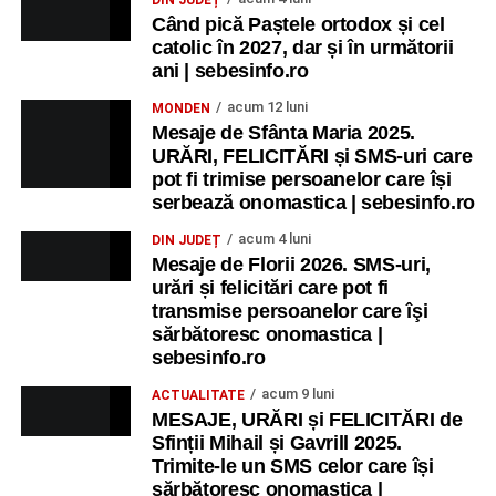
Când pică Paștele ortodox și cel
catolic în 2027, dar și în următorii
ani | sebesinfo.ro
acum 12 luni
MONDEN
Mesaje de Sfânta Maria 2025.
URĂRI, FELICITĂRI și SMS-uri care
pot fi trimise persoanelor care își
serbează onomastica | sebesinfo.ro
acum 4 luni
DIN JUDEȚ
Mesaje de Florii 2026. SMS-uri,
urări și felicitări care pot fi
transmise persoanelor care îşi
sărbătoresc onomastica |
sebesinfo.ro
acum 9 luni
ACTUALITATE
MESAJE, URĂRI și FELICITĂRI de
Sfinții Mihail și Gavrill 2025.
Trimite-le un SMS celor care își
sărbătoresc onomastica |