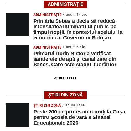
ADMINISTRAȚIE
Primăria Sebeș a decis să reducă intensitatea
acum 14 ore
ADMINISTRAȚIE
iluminatului public pe timpul nopții, în contextul
Primăria Sebeș a decis să reducă
apelului la economii al Guvernului Bolojan
intensitatea iluminatului public pe
timpul nopții, în contextul apelului la
Duminică, 23 august 2026, Râpa Roșie găzduiește
economii al Guvernului Bolojan
cea de-a III-a ediție a concursului „CicloAventurier
de Sebeș”
acum 6 zile
ADMINISTRAȚIE
Primarul Dorin Nistor a verificat
Primul concert din cadrul String Symphonic Camp
șantierele de apă și canalizare din
2026 a adus emoție și aplauze la Sebeș
Sebeș. Care este stadiul lucrărilor
După mai multe zile de pregătire intensivă, participanții
au venit la Sebeș și au susținut un recital apreciat de
PUBLICITATE
public. Fiecare interpretare a evidențiat nivelul artistic al
tinerilor muzicieni și munca depusă în cadrul taberei, iar
ȘTIRI DIN ZONĂ
spectatorii au răsplătit prestațiile cu aplauze îndelungate.
acum 3 zile
ȘTIRI DIN ZONĂ
Peste 200 de profesori reuniți la Oașa
pentru Școala de vară a Sinaxei
Educaționale 2026