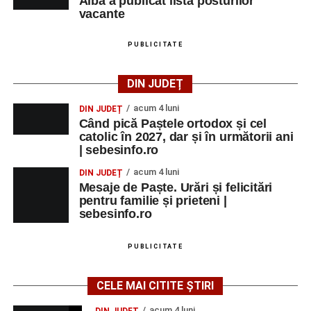
Alba a publicat lista posturilor
vacante
PUBLICITATE
DIN JUDEȚ
acum 4 luni
DIN JUDEȚ
Când pică Paștele ortodox și cel
catolic în 2027, dar și în următorii ani
| sebesinfo.ro
acum 4 luni
DIN JUDEȚ
Mesaje de Paște. Urări și felicitări
pentru familie și prieteni |
sebesinfo.ro
PUBLICITATE
CELE MAI CITITE ȘTIRI
acum 4 luni
DIN JUDEȚ