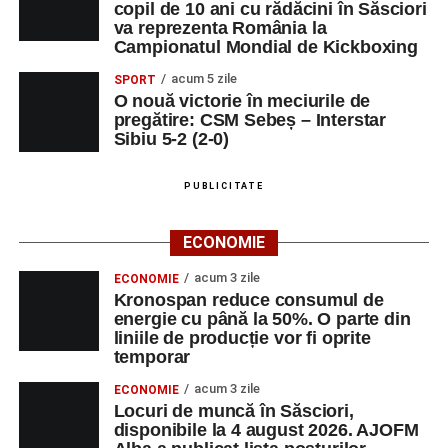
copil de 10 ani cu rădăcini în Săsciori
va reprezenta România la
Campionatul Mondial de Kickboxing
acum 5 zile
SPORT
O nouă victorie în meciurile de
pregătire: CSM Sebeș – Interstar
Sibiu 5-2 (2-0)
PUBLICITATE
ECONOMIE
acum 3 zile
ECONOMIE
Kronospan reduce consumul de
energie cu până la 50%. O parte din
liniile de producție vor fi oprite
temporar
acum 3 zile
ECONOMIE
Locuri de muncă în Săsciori,
disponibile la 4 august 2026. AJOFM