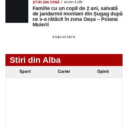
acum 4 zile
ȘTIRI DIN ZONĂ
Familie cu un copil de 2 ani, salvată
de jandarmii montani din Șugag după
ce s-a rătăcit în zona Oașa – Poiana
Muierii
PUBLICITATE
Stiri din Alba
Evenimentul face parte din programul
String Symphonic
Sport
Curier
Opinii
Camp 2026
, proiect susținut de
Rotary Club Alba Iulia
,
care urmărește să ofere tinerilor muzicieni oportunitatea
de a se perfecționa, de a colabora cu artiști din alte țări și
de a evolua împreună în fața publicului.