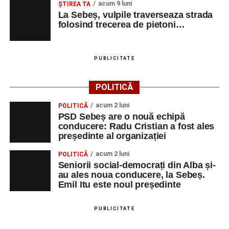
acum 9 luni
ŞTIREA TA
La Sebeș, vulpile traverseaza strada
Urmărește-ne pe Google News
folosind trecerea de pietoni…
Ultimele știri din Sebeș
PUBLICITATE
Primăria Sebeș a decis să reducă intensitatea
iluminatului public pe timpul nopții, în contextul
POLITICĂ
apelului la economii al Guvernului Bolojan
acum 2 luni
POLITICĂ
Duminică, 23 august 2026, Râpa Roșie găzduiește
PSD Sebeș are o nouă echipă
cea de-a III-a ediție a concursului „CicloAventurier
conducere: Radu Cristian a fost ales
de Sebeș”
președinte al organizației
Primul concert din cadrul String Symphonic Camp
acum 2 luni
POLITICĂ
2026 a adus emoție și aplauze la Sebeș
Seniorii social-democrați din Alba și-
au ales noua conducere, la Sebeș.
Emil Itu este noul președinte
PUBLICITATE