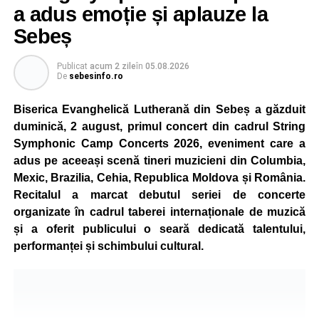
concura într-un cadru natural deosebit. Evenimentul este
a adus emoție și aplauze la
destinat copiilor și adolescenților cu vârste cuprinse între
Sebeș
5 și 18 ani, iar participarea este gratuită.
Publicat
acum 2 zile
în
05.08.2026
Organizatorii au pregătit trasee adaptate fiecărei categorii
De
sebesinfo.ro
de vârstă, astfel încât competiția să fie accesibilă atât
celor aflați la început de drum, cât și celor cu experiență în
Biserica Evanghelică Lutherană din Sebeș a găzduit
mountain bike. La finalul întrecerii, cei mai bine clasați
duminică, 2 august, primul concert din cadrul String
concurenți vor fi recompensați cu premii în bani și premii
Symphonic Camp Concerts 2026, eveniment care a
oferite de partenerii evenimentului.
adus pe aceeași scenă tineri muzicieni din Columbia,
Mexic, Brazilia, Cehia, Republica Moldova și România.
Înaintea zilei de concurs, participanții își vor putea ridica
Recitalul a marcat debutul seriei de concerte
numerele de concurs, confirma înscrierile online sau se
organizate în cadrul taberei internaționale de muzică
vor putea înscrie direct la competiție în cadrul Punctului
și a oferit publicului o seară dedicată talentului,
Oficial de Înscrieri și Informații (Race Office), care va
performanței și schimbului cultural.
funcționa după următorul program:
• vineri, 21 august, între orele 17:00 și 20:00, în Piața
Primăriei Sebeș;