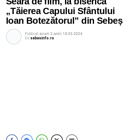
Seară de film, la biserica
„Tăierea Capului Sfântului
Ioan Botezătorul” din Sebeș
Publicat
acum 2 ani
în
18.03.2024
De
sebesinfo.ro