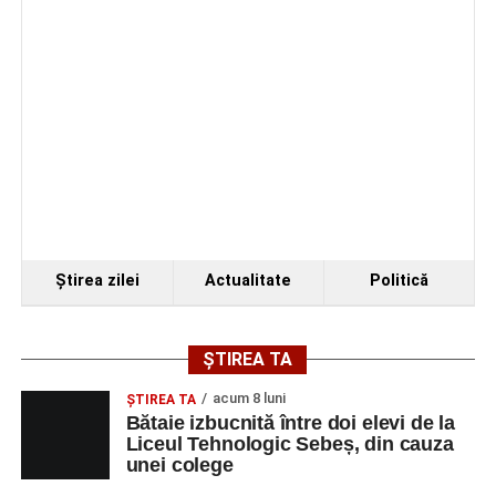
Organizatorii au transmis că recitalul de la Sebeș
reprezintă doar începutul unei serii de concerte care vor
Ştirea zilei
Actualitate
Politică
avea loc pe parcursul taberei, oferind comunității din
județul Alba ocazia de a descoperi tineri interpreți talentați
și de a lua parte la un veritabil schimb cultural prin
ȘTIREA TA
muzică.
acum 8 luni
ŞTIREA TA
Bătaie izbucnită între doi elevi de la
Liceul Tehnologic Sebeș, din cauza
unei colege
Adaugă-ne ca sursă preferată