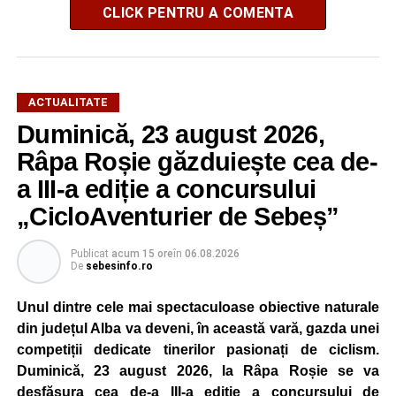
CLICK PENTRU A COMENTA
ACTUALITATE
Duminică, 23 august 2026,
Râpa Roșie găzduiește cea de-
a III-a ediție a concursului
„CicloAventurier de Sebeș”
Publicat
acum 15 ore
în
06.08.2026
De
sebesinfo.ro
Unul dintre cele mai spectaculoase obiective naturale
din județul Alba va deveni, în această vară, gazda unei
competiții dedicate tinerilor pasionați de ciclism.
Duminică, 23 august 2026, la Râpa Roșie se va
desfășura cea de-a III-a ediție a concursului de