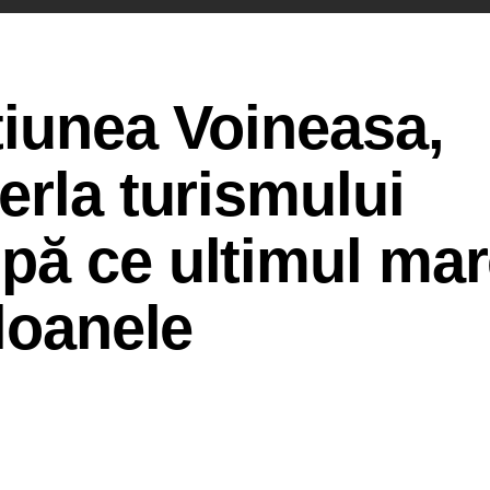
țiunea Voineasa,
erla turismului
pă ce ultimul mar
bloanele