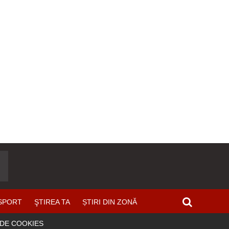
SPORT
ŞTIREA TA
ȘTIRI DIN ZONĂ
 DE COOKIES