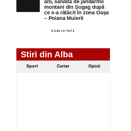
ani, salvată de jandarmii
montani din Șugag după
ce s-a rătăcit în zona Oașa
– Poiana Muierii
PUBLICITATE
Stiri din Alba
Sport
Curier
Opinii