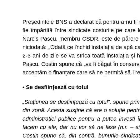
Președintele BNS a declarat că pentru a nu fi n
fie împărțită între sindicate costurile pe care
Narcis Pascu, membru CSDR, este de părere că
niciodată: „Odată ce închid instalația de apă ca
2-3 ani de zile se va strica toată instalația și 
Pascu. Costin spune că „va fi băgat în conser
acceptăm o finanțare care să ne permită să-l r
• Se desființează cu totul
„Stațiunea se desființează cu totul”, spune pr
din zonă. Acesta susține că are o soluție pentru
administrației publice pentru a putea investi î
facem cu ele, dar nu vor să ne lase (n.r. – s
Costin spune că, din contră, bunurile sindicat