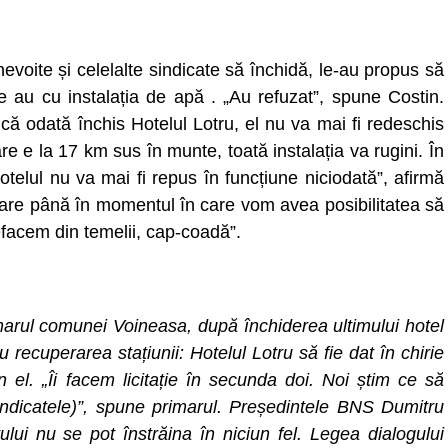
evoite și celelalte sindicate să închidă, le-au propus să
 le au cu instalația de apă . „Au refuzat”, spune Costin.
 odată închis Hotelul Lotru, el nu va mai fi redeschis
re e la 17 km sus în munte, toată instalația va rugini. În
hotelul nu va mai fi repus în funcțiune niciodată”, afirmă
vare până în momentul în care vom avea posibilitatea să
efacem din temelii, cap-coadă”.
imarul comunei Voineasa, după închiderea ultimului hotel
 recuperarea stațiunii: Hotelul Lotru să fie dat în chirie
n el. „Îi facem licitație în secunda doi. Noi știm ce să
indicatele)”, spune primarul. Președintele BNS Dumitru
ului nu se pot înstrăina în niciun fel. Legea dialogului