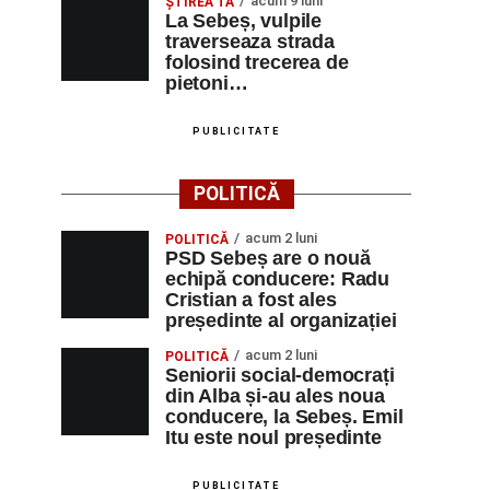
acum 9 luni
ŞTIREA TA
La Sebeș, vulpile
traverseaza strada
folosind trecerea de
pietoni…
PUBLICITATE
POLITICĂ
acum 2 luni
POLITICĂ
PSD Sebeș are o nouă
echipă conducere: Radu
Cristian a fost ales
președinte al organizației
acum 2 luni
POLITICĂ
Seniorii social-democrați
din Alba și-au ales noua
conducere, la Sebeș. Emil
Itu este noul președinte
PUBLICITATE