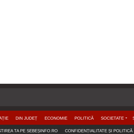
AȚIE
DIN JUDEȚ
ECONOMIE
POLITICĂ
SOCIETATE
ȘTIREA TA PE SEBEȘINFO.RO
CONFIDENȚIALITATE ȘI POLITICĂ