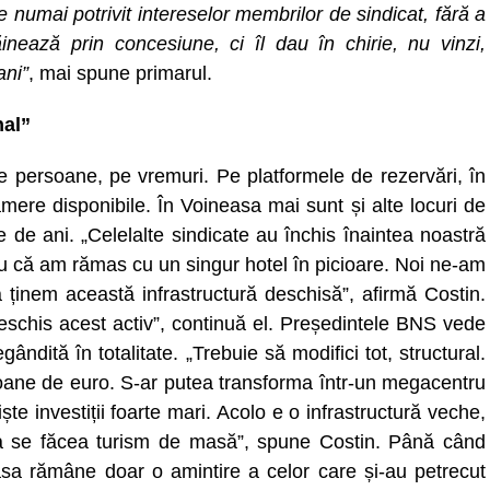
te numai potrivit intereselor membrilor de sindicat, fără a
răinează prin concesiune, ci îl dau în chirie, nu vinzi,
ani”
, mai spune primarul.
nal”
e persoane, pe vremuri. Pe platformele de rezervări, în
mere disponibile. În Voineasa mai sunt și alte locuri de
 de ani. „Celelalte sindicate au închis înaintea noastră
ru că am rămas cu un singur hotel în picioare. Noi ne-am
ținem această infrastructură deschisă”, afirmă Costin.
eschis acest activ”, continuă el. Președintele BNS vede
gândită în totalitate. „Trebuie să modifici tot, structural.
ioane de euro. S-ar putea transforma într-un megacentru
iște investiții foarte mari. Acolo e o infrastructură veche,
a se făcea turism de masă”, spune Costin. Până când
easa rămâne doar o amintire a celor care și-au petrecut