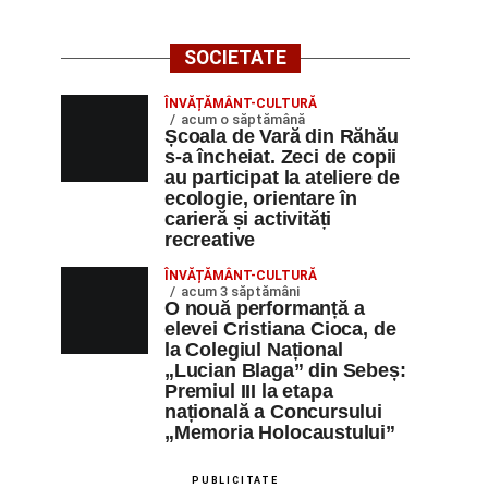
SOCIETATE
ÎNVĂȚĂMÂNT-CULTURĂ
acum o săptămână
Școala de Vară din Răhău
s-a încheiat. Zeci de copii
au participat la ateliere de
ecologie, orientare în
carieră și activități
recreative
ÎNVĂȚĂMÂNT-CULTURĂ
acum 3 săptămâni
O nouă performanță a
elevei Cristiana Cioca, de
la Colegiul Național
„Lucian Blaga” din Sebeș:
Premiul III la etapa
națională a Concursului
„Memoria Holocaustului”
PUBLICITATE