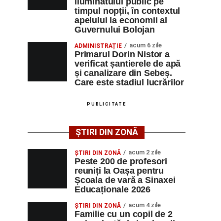
iluminatului public pe
timpul nopții, în contextul
apelului la economii al
Guvernului Bolojan
acum 6 zile
ADMINISTRAȚIE
Primarul Dorin Nistor a
verificat șantierele de apă
și canalizare din Sebeș.
Care este stadiul lucrărilor
PUBLICITATE
ȘTIRI DIN ZONĂ
acum 2 zile
ȘTIRI DIN ZONĂ
Peste 200 de profesori
reuniți la Oașa pentru
Școala de vară a Sinaxei
Educaționale 2026
acum 4 zile
ȘTIRI DIN ZONĂ
Familie cu un copil de 2