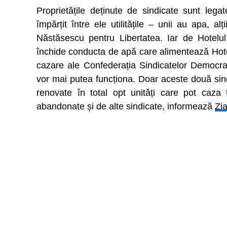
Proprietățile deținute de sindicate sunt legate 
împărțit între ele utilitățile – unii au apa, a
Năstăsescu pentru Libertatea. Iar de Hotelu
închide conducta de apă care alimentează Hotelu
cazare ale Confederația Sindicatelor Democra
vor mai putea funcționa. Doar aceste două sindi
renovate în total opt unități care pot caza 
abandonate și de alte sindicate, informează
Zi