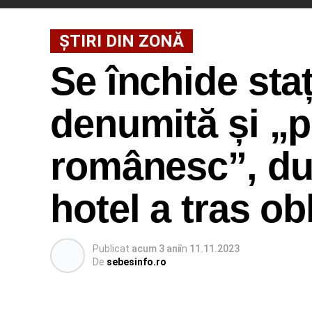
ȘTIRI DIN ZONĂ
Se închide sta
denumită și „p
românesc”, du
hotel a tras o
Publicat
acum 3 ani
în
11.11.2023
De
sebesinfo.ro