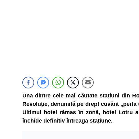
Una dintre cele mai căutate stațiuni din R
Revoluție, denumită pe drept cuvânt „perla 
Ultimul hotel rămas în zonă, hotel Lotru a
închide definitiv întreaga stațiune.