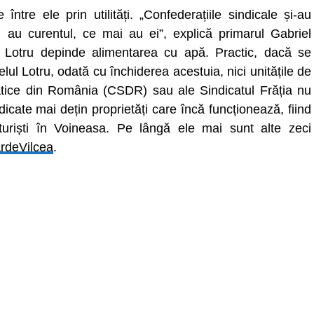
între ele prin utilități. „Confederațiile sindicale și-au
lții au curentul, ce mai au ei”, explică primarul Gabriel
l Lotru depinde alimentarea cu apă. Practic, dacă se
l Lotru, odată cu închiderea acestuia, nici unitățile de
tice din România (CSDR) sau ale Sindicatul Frăția nu
cate mai dețin proprietăți care încă funcționează, fiind
turiști în Voineasa. Pe lângă ele mai sunt alte zeci
ardeVilcea
.