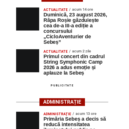
acum 14 ore
ACTUALITATE
Duminică, 23 august 2026,
Râpa Roșie găzduiește
cea de-a III-a ediție a
concursului
„CicloAventurier de
Sebeș”
acum 2 zile
ACTUALITATE
Primul concert din cadrul
String Symphonic Camp
2026 a adus emoție și
aplauze la Sebeș
PUBLICITATE
ADMINISTRAȚIE
acum 13 ore
ADMINISTRAȚIE
Primăria Sebeș a decis să
reducă intensitatea