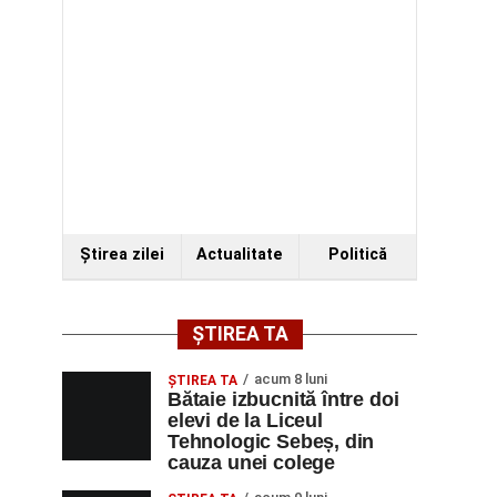
Ştirea zilei
Actualitate
Politică
ȘTIREA TA
acum 8 luni
ŞTIREA TA
Bătaie izbucnită între doi
elevi de la Liceul
Tehnologic Sebeș, din
cauza unei colege