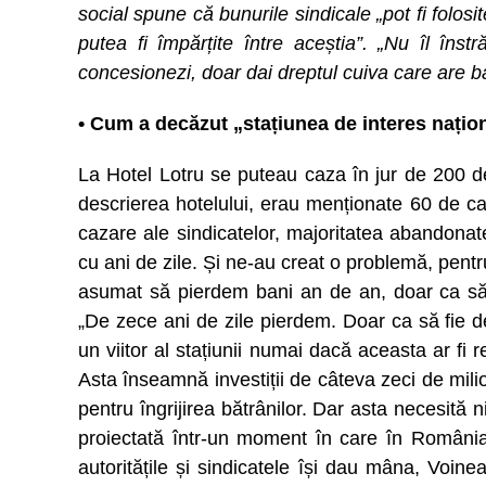
social spune că bunurile sindicale „pot fi folosi
putea fi împărțite între aceștia”. „Nu îl înst
concesionezi, doar dai dreptul cuiva care are b
• Cum a decăzut „stațiunea de interes națio
La Hotel Lotru se puteau caza în jur de 200 d
descrierea hotelului, erau menționate 60 de ca
cazare ale sindicatelor, majoritatea abandonate
cu ani de zile. Și ne-au creat o problemă, pent
asumat să pierdem bani an de an, doar ca să 
„De zece ani de zile pierdem. Doar ca să fie d
un viitor al stațiunii numai dacă aceasta ar fi re
Asta înseamnă investiții de câteva zeci de mil
pentru îngrijirea bătrânilor. Dar asta necesită n
proiectată într-un moment în care în Români
autoritățile și sindicatele își dau mâna, Voin