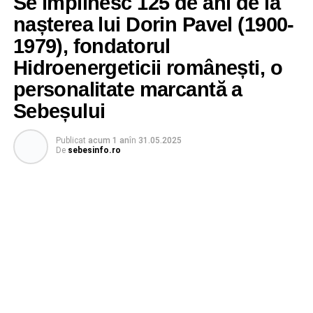
Se împlinesc 125 de ani de la
nașterea lui Dorin Pavel (1900-
1979), fondatorul
Hidroenergeticii românești, o
personalitate marcantă a
Sebeșului
Publicat
acum 1 an
în
31.05.2025
De
sebesinfo.ro