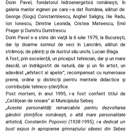
Dorin Pavel, fondatorul hidroenergeticii româneşti, în
galeria marilor ingineri pe care i-a dat România, alături de:
George (Gogu) Constantinescu, Anghel Saligny, Ilie Radu,
Ion Ionescu, Dimitrie Leonida, Cristea Mateescu, Emil
Prager şi Dumitru Dumitrescu.
Dorin Pavel s-a stins din viaţă la 6 iulie 1979, la Bucureşti,
dar îşi doarme somnul de veci în Lancrăm, alături de
strămoşi, de părinţi şi de ilustrul său unchi, Lucian Blaga.
A fost, prin excelenţă, un priceput tehnician, dar şi un mare
dascăl, un îndrăgostit de natură, dar şi un fin artist, un
adevărat „arhitect al apelor”, recompensat cu numeroase
premii, ordine şi distincţii pentru meritele didactice şi
contribuţiile tehnico-ştiinţifice.
Post mortem, în anul 1995, i-a fost conferit titlul de
„Cetăţean de onoare” al Municipiului Sebeş.
„Acestei personalităţi remarcabile pentru dezvoltarea
gândirii ştiinţifice românești, o altă mare personalitate
artistică, Constantin Popovici (1938-1995), i-a dedicat un
bust expus în apropierea gimnaziului săsesc din Sebeş