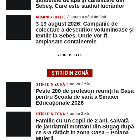
natură și patrimoniul local, iar lucrările sale sunt apreciate
Sebeș. Care este stadiul lucrărilor
de a evolua împreună în fața publicului.
pentru sensibilitatea cromatică și expresivitatea artistică.
acum o săptămână
ADMINISTRAȚIE
3-19 august 2026: Campanie de
Noua expoziție oferă publicului ocazia de a descoperi
colectare a deșeurilor voluminoase și
cele mai recente creații ale artistului și reprezintă o nouă
textile la Sebeș. Unde vor fi
invitație la întâlnirea cu arta într-un spațiu accesibil
amplasate containerele
comunității locale.
PUBLICITATE
ȘTIRI DIN ZONĂ
Adaugă-ne ca sursă preferată
acum 2 zile
ȘTIRI DIN ZONĂ
Peste 200 de profesori reuniți la Oașa
Urmărește-ne pe Google News
pentru Școala de vară a Sinaxei
Educaționale 2026
Ultimele știri din Sebeș
Organizatorii au transmis că recitalul de la Sebeș
acum 3 zile
ȘTIRI DIN ZONĂ
reprezintă doar începutul unei serii de concerte care vor
Familie cu un copil de 2 ani, salvată
Primul concert din cadrul String Symphonic Camp
de jandarmii montani din Șugag după
avea loc pe parcursul taberei, oferind comunității din
2026 a adus emoție și aplauze la Sebeș
ce s-a rătăcit în zona Oașa – Poiana
județul Alba ocazia de a descoperi tineri interpreți talentați
Muierii