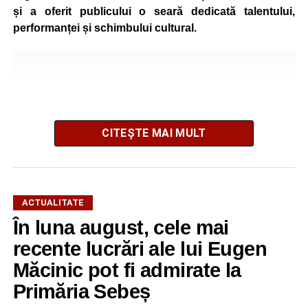
și a oferit publicului o seară dedicată talentului,
performanței și schimbului cultural.
CITEȘTE MAI MULT
ACTUALITATE
În luna august, cele mai
recente lucrări ale lui Eugen
String Symphonic Camp 2026 reunește tineri
Măcinic pot fi admirate la
instrumentiști din 6 țări, alături de voluntari și foști elevi ai
Primăria Sebeș
Liceului de Arte „Regina Maria”, din Alba Iulia, care