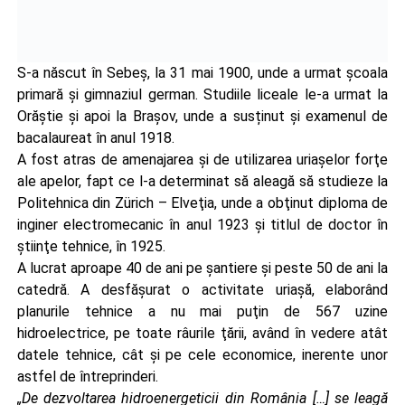
S-a născut în Sebeş, la 31 mai 1900, unde a urmat şcoala
primară şi gimnaziul german. Studiile liceale le-a urmat la
Orăştie şi apoi la Braşov, unde a susținut și examenul de
bacalaureat în anul 1918.
A fost atras de amenajarea şi de utilizarea uriaşelor forţe
ale apelor, fapt ce l-a determinat să aleagă să studieze la
Politehnica din Zürich – Elveţia, unde a obţinut diploma de
inginer electromecanic în anul 1923 şi titlul de doctor în
ştiinţe tehnice, în 1925.
A lucrat aproape 40 de ani pe şantiere şi peste 50 de ani la
catedră. A desfăşurat o activitate uriaşă, elaborând
planurile tehnice a nu mai puţin de 567 uzine
hidroelectrice, pe toate râurile ţării, având în vedere atât
datele tehnice, cât şi pe cele economice, inerente unor
astfel de întreprinderi.
„De dezvoltarea hidroenergeticii din România […] se leagă