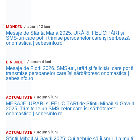
acum 12 luni
MONDEN
Mesaje de Sfânta Maria 2025. URĂRI, FELICITĂRI și
SMS-uri care pot fi trimise persoanelor care își serbează
onomastica | sebesinfo.ro
acum 4 luni
DIN JUDEȚ
Mesaje de Florii 2026. SMS-uri, urări și felicitări care pot fi
transmise persoanelor care îşi sărbătoresc onomastica |
sebesinfo.ro
acum 9 luni
ACTUALITATE
MESAJE, URĂRI și FELICITĂRI de Sfinții Mihail și Gavrill
2025. Trimite-le un SMS celor care își sărbătoresc
onomastica | sebesinfo.ro
acum 9 luni
ACTUALITATE
Sfinții Mihail și Gavril 2025: Cui trebuie să îi spui „La mulţi