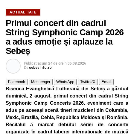
ACTUALITATE
Primul concert din cadrul
String Symphonic Camp 2026
a adus emoție și aplauze la
Sebeș
Publicat
acum 24 de ore
în
05.08.2026
De
sebesinfo.ro
Facebook
Messenger
WhatsApp
Twitter/X
Email
Biserica Evanghelică Lutherană din Sebeș a găzduit
duminică, 2 august, primul concert din cadrul String
Symphonic Camp Concerts 2026, eveniment care a
adus pe aceeași scenă tineri muzicieni din Columbia,
Mexic, Brazilia, Cehia, Republica Moldova și România.
Recitalul a marcat debutul seriei de concerte
organizate în cadrul taberei internaționale de muzică