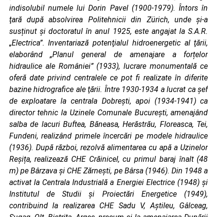
indisolubil numele lui Dorin Pavel (1900-1979). Întors în
ţară după absolvirea Politehnicii din Zürich, unde şi-a
susținut şi doctoratul în anul 1925, este angajat la S.A.R.
„Electrica”. Inventariază potenţialul hidroenergetic al ţării,
elaborând „Planul general de amenajare a forțelor
hidraulice ale României” (1933), lucrare monumentală ce
oferă date privind centralele ce pot fi realizate în diferite
bazine hidrografice ale ţării. Între 1930-1934 a lucrat ca șef
de exploatare la centrala Dobrești, apoi (1934-1941) ca
director tehnic la Uzinele Comunale București, amenajând
salba de lacuri Buftea, Băneasa, Herăstrău, Floreasca, Tei,
Fundeni, realizând primele încercări pe modele hidraulice
(1936). După război, rezolvă alimentarea cu apă a Uzinelor
Reșița, realizează CHE Crăinicel, cu primul baraj înalt (48
m) pe Bârzava şi CHE Zărnești, pe Bârsa (1946). Din 1948 a
activat la Centrala Industrială a Energiei Electrice (1948) și
Institutul de Studii şi Proiectări Energetice (1949),
contribuind la realizarea CHE Sadu V, Aştileu, Gâlceag,