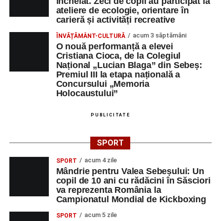
încheiat. Zeci de copii au participat la
ateliere de ecologie, orientare în
carieră și activități recreative
acum 3 săptămâni
ÎNVĂȚĂMÂNT-CULTURĂ
O nouă performanță a elevei
Cristiana Cioca, de la Colegiul
Național „Lucian Blaga” din Sebeș:
Premiul III la etapa națională a
Concursului „Memoria
Holocaustului”
PUBLICITATE
SPORT
acum 4 zile
SPORT
Mândrie pentru Valea Sebeșului: Un
copil de 10 ani cu rădăcini în Săsciori
va reprezenta România la
Campionatul Mondial de Kickboxing
acum 5 zile
SPORT