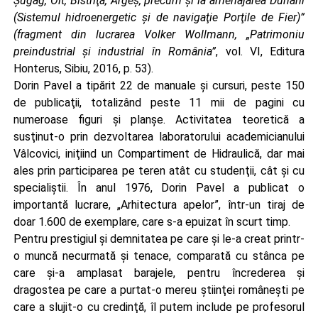
Șugag, Olt, Bistriţa, Argeş, precum și la amenajarea Dunării
(Sistemul hidroenergetic și de navigaţie Porţile de Fier)”
(fragment din lucrarea Volker Wollmann, „Patrimoniu
preindustrial și industrial în România”
, vol. VI, Editura
Honterus, Sibiu, 2016, p. 53).
Dorin Pavel a tipărit 22 de manuale şi cursuri, peste 150
de publicaţii, totalizând peste 11 mii de pagini cu
numeroase figuri şi planşe. Activitatea teoretică a
susţinut-o prin dezvoltarea laboratorului academicianului
Vâlcovici, iniţiind un Compartiment de Hidraulică, dar mai
ales prin participarea pe teren atât cu studenţii, cât şi cu
specialiştii. În anul 1976, Dorin Pavel a publicat o
importantă lucrare, „Arhitectura apelor”, într-un tiraj de
doar 1.600 de exemplare, care s-a epuizat în scurt timp.
Pentru prestigiul şi demnitatea pe care şi le-a creat printr-
o muncă necurmată şi tenace, comparată cu stânca pe
care şi-a amplasat barajele, pentru încrederea şi
dragostea pe care a purtat-o mereu ştiinţei româneşti pe
care a slujit-o cu credinţă, îl putem include pe profesorul