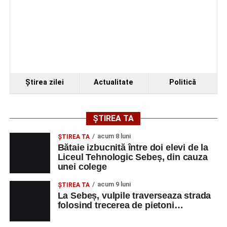
Facebook
Messenger
WhatsApp
Twitter/X
Email
Ştirea zilei
Actualitate
Politică
ȘTIREA TA
acum 8 luni
ŞTIREA TA
Bătaie izbucnită între doi elevi de la
Liceul Tehnologic Sebeș, din cauza
unei colege
acum 9 luni
ŞTIREA TA
La Sebeș, vulpile traverseaza strada
folosind trecerea de pietoni…