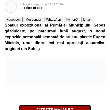
participă, timp de o săptămână, la cursuri de
Publicat
acum o zi
în
04.08.2026
perfecționare, repetiții și activități artistice desfășurate sub
De
sebesinfo.ro
îndrumarea unor profesori și mentori.
Facebook
Messenger
WhatsApp
Twitter/X
Email
Spațiul expozițional al Primăriei Municipiului Sebeș
găzduiește, pe parcursul lunii august, o nouă
expoziție personală semnată de artistul plastic Eugen
Măcinic, unul dintre cei mai apreciați acuareliști
originari din Sebeș.
După mai multe zile de pregătire intensivă, participanții
au venit la Sebeș și au susținut un recital apreciat de
public. Fiecare interpretare a evidențiat nivelul artistic al
CITEȘTE MAI MULT