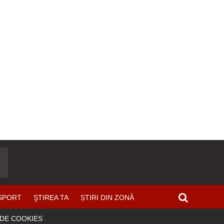
SPORT
ŞTIREA TA
ȘTIRI DIN ZONĂ
 DE COOKIES