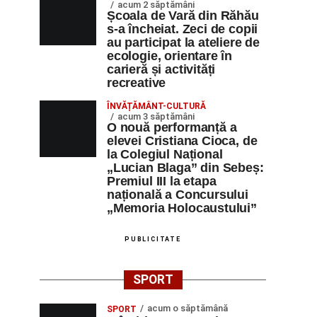
acum 2 săptămâni
Școala de Vară din Răhău
s-a încheiat. Zeci de copii
au participat la ateliere de
ecologie, orientare în
carieră și activități
recreative
ÎNVĂȚĂMÂNT-CULTURĂ
acum 3 săptămâni
O nouă performanță a
elevei Cristiana Cioca, de
la Colegiul Național
„Lucian Blaga” din Sebeș:
Premiul III la etapa
națională a Concursului
„Memoria Holocaustului”
PUBLICITATE
SPORT
acum o săptămână
SPORT