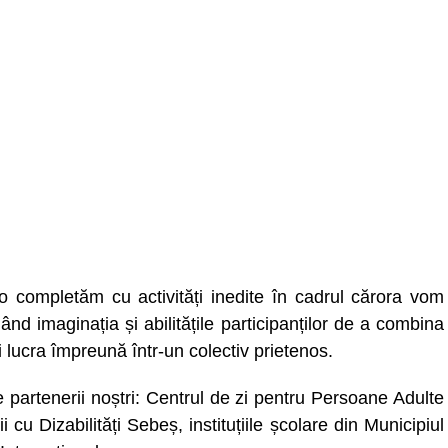
completăm cu activități inedite în cadrul cărora vom
ând imaginația și abilitățile participanților de a combina
și lucra împreună într-un colectiv prietenos.
artenerii noștri: Centrul de zi pentru Persoane Adulte
 cu Dizabilități Sebeș, instituțiile școlare din Municipiul