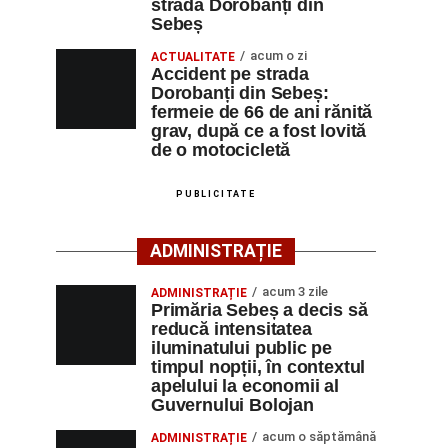
strada Dorobanți din
Sebeș
acum o zi
ACTUALITATE
Accident pe strada
Dorobanți din Sebeș:
fermeie de 66 de ani rănită
grav, după ce a fost lovită
de o motocicletă
PUBLICITATE
ADMINISTRAȚIE
acum 3 zile
ADMINISTRAȚIE
Primăria Sebeș a decis să
reducă intensitatea
iluminatului public pe
timpul nopții, în contextul
apelului la economii al
Guvernului Bolojan
acum o săptămână
ADMINISTRAȚIE