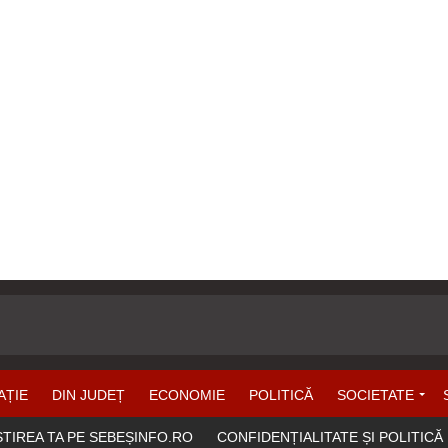
AȚIE
DIN JUDEȚ
ECONOMIE
POLITICĂ
SOCIETATE
ȘTIREA TA PE SEBEȘINFO.RO
CONFIDENȚIALITATE ȘI POLITICĂ