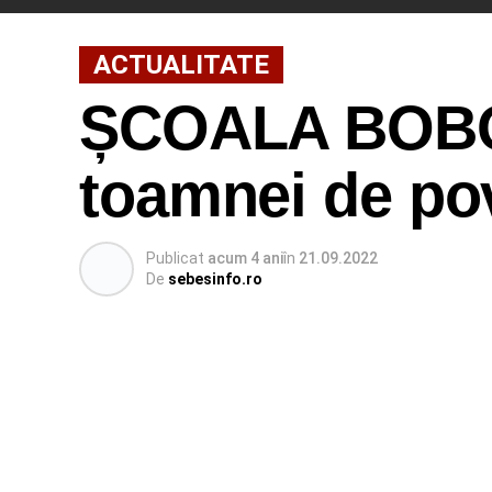
ACTUALITATE
ȘCOALA BOBOC
toamnei de pov
Publicat
acum 4 ani
în
21.09.2022
De
sebesinfo.ro