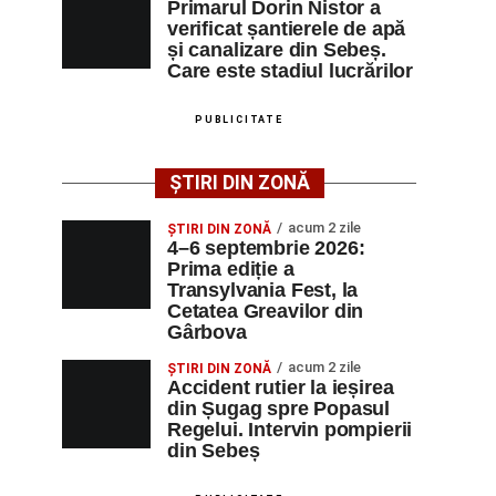
Primarul Dorin Nistor a
verificat șantierele de apă
și canalizare din Sebeș.
Care este stadiul lucrărilor
PUBLICITATE
ȘTIRI DIN ZONĂ
acum 2 zile
ȘTIRI DIN ZONĂ
4–6 septembrie 2026:
Prima ediție a
Transylvania Fest, la
Cetatea Greavilor din
Gârbova
acum 2 zile
ȘTIRI DIN ZONĂ
Accident rutier la ieșirea
din Șugag spre Popasul
Regelui. Intervin pompierii
din Sebeș