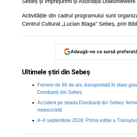
Sebeș și împrejurimi și Asociația Diakoniewerk 
Activitățile din cadrul programului sunt organiz
Centrul Cultural „Lucian Blaga” Sebeș, prin Bi
Adaugă-ne ca sursă preferat
Ultimele știri din Sebeș
Femeie de 66 de ani, transportată în stare grav
Dorobanți din Sebeș
Accident pe strada Dorobanți din Sebeș: fermei
motocicletă
4–6 septembrie 2026: Prima ediție a Transylva