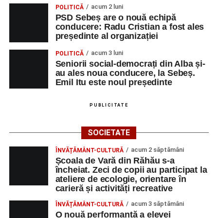
acum 2 luni
POLITICĂ
Piața Primăriei
PSD Sebeș are o nouă echipă
conducere: Radu Cristian a fost ales
Orele 17.00–20.00
– Punct oficial de înscrieri și informații
președinte al organizației
(Race Office) pentru competiția
„Cicloaventurier de
acum 3 luni
POLITICĂ
Sebeș”
.
Seniorii social-democrați din Alba și-
au ales noua conducere, la Sebeș.
SÂMBĂTĂ, 22 AUGUST 2026
Emil Itu este noul președinte
Platoul Centrului Cultural „Lucian
PUBLICITATE
Blaga” Sebeș
SOCIETATE
Orele 10.00–20.00
– Punct oficial de înscrieri și informații
acum 2 săptămâni
ÎNVĂȚĂMÂNT-CULTURĂ
(Race Office) pentru competiția
„Cicloaventurier de
Școala de Vară din Răhău s-a
Sebeș”
.
încheiat. Zeci de copii au participat la
ateliere de ecologie, orientare în
Râpa Roșie
carieră și activități recreative
acum 3 săptămâni
ÎNVĂȚĂMÂNT-CULTURĂ
Orele 17.00–20.00
– Antrenamente libere pe traseul de
O nouă performanță a elevei