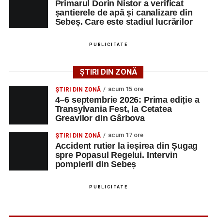
Primarul Dorin Nistor a verificat
Raica”, sub bagheta dirijorului
Remus Grama
, alături de
șantierele de apă și canalizare din
muzicieni români de prestigiu.
Sebeș. Care este stadiul lucrărilor
Și în acest an, pe scenă vor urca atât artiști consacrați, cât
PUBLICITATE
și interpreți originari din Sebeș, care și-au construit
cariere de succes în țară și în străinătate.
ȘTIRI DIN ZONĂ
Festivalul include și o componentă cinematografică
acum 15 ore
ȘTIRI DIN ZONĂ
importantă. Publicul va putea urmări mai multe producții
4–6 septembrie 2026: Prima ediție a
Transylvania Fest, la Cetatea
realizate cu implicarea producătoarei
Gabi Suciu
,
Greavilor din Gârbova
originară din Sebeș, prezentă de-a lungul timpului la
unele dintre cele mai importante festivaluri europene de
acum 17 ore
ȘTIRI DIN ZONĂ
film.
Accident rutier la ieșirea din Șugag
spre Popasul Regelui. Intervin
pompierii din Sebeș
Un alt moment așteptat este show-ul susținut de
DJ
Phantom (Edy Schneider)
care va oferi un spectacol de
muzică electronică și un impresionant show de lasere în
PUBLICITATE
Piața Primăriei.