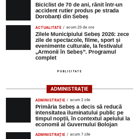
Biciclist de 70 de ani, rănit într-un
accident rutier produs pe strada
Pentru copii și tineri, festivalul propune jocuri și activități
Dorobanți din Sebeș
recreative în mai multe zone ale municipiului – Răhău,
acum 23 de ore
cartierul „Mihail Kogălniceanu”, Petrești și Parcul
ACTUALITATE
Zilele Municipiului Sebeș 2026: zece
Tineretului. Programul include spectacole pentru cei mici,
zile de spectacole, filme, sport și
proiecții de film, petrecerea cu spumă și cea de-a treia
evenimente culturale, la festivalul
ediție a concursului MTB
„Cicloaventurier de Sebeș”
,
„Armonii în Sebeș”. Programul
complet
care se va desfășura la Râpa Roșie.
Publicul adult va avea la dispoziție o serie de evenimente
PUBLICITATE
culturale, printre care proiecții cinematografice, întâlniri cu
artiști locali și salonul literar
„Armonia artelor”
.
ADMINISTRAȚIE
Festivalul va cuprinde și o seară dedicată tradițiilor
acum 2 zile
ADMINISTRAȚIE
săsești, precum și un spectacol folcloric organizat în
Primăria Sebeș a decis să reducă
memoria interpretului Felician Fărcașiu.
intensitatea iluminatului public pe
timpul nopții, în contextul apelului la
Printre momentele de atracție se numără spectacolul de
economii al Guvernului Bolojan
vals și tango din Piața Primăriei, dar și concertul de rock
acum 7 zile
ADMINISTRAȚIE
simfonic susținut în Grădina Muzeului Municipal „Ioan