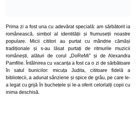
Prima zi a fost una cu adevărat specială: am sărbătorit ia
românească, simbol al identității și frumuseții noastre
populare. Micii cititori au purtat cu mândrie cămăși
tradiționale și s-au lăsat purtați de ritmurile muzicii
românești, alături de corul „DoReMi” și de Alexandra
Pamfilie. Întâlnirea cu vacanța a fost ca o zi de sărbătoare
în satul bunicilor: micuța Judita, cititoare fidelă a
bibliotecii, a adunat sânziene și spice de grâu, pe care le-
a legat cu grijă în buchețele și le-a oferit celorlalți copii cu
inima deschisă.