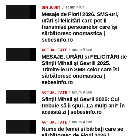
acum 4 luni
DIN JUDEȚ
Ora 17.00
– Grădina Muzeului Municipal „Ioan Raica”
Mesaje de Florii 2026. SMS-uri,
Sebeș: încheierea Școlii de vară
„Curcubeul Prieteniei”
.
urări și felicitări care pot fi
transmise persoanelor care îşi
Ora 18.30
– Aula Primăriei Municipiului Sebeș:
sărbătoresc onomastica |
festivitatea de premiere a șefilor de promoție și a elevilor
sebesinfo.ro
care au obținut rezultate remarcabile la examenele de
acum 9 luni
ACTUALITATE
Evaluare Națională și Bacalaureat.
MESAJE, URĂRI și FELICITĂRI de
Sfinții Mihail și Gavrill 2025.
Ora 19.00
– Parcul Tineretului:
Spectacol pentru copii și
Trimite-le un SMS celor care își
Spuma Party
.
sărbătoresc onomastica |
sebesinfo.ro
Participă:
acum 9 luni
ACTUALITATE
Sfinții Mihail și Gavril 2025: Cui
Alexandra Pamfilie și Școala de muzică
„DoReMi”
;
trebuie să îi spui „La mulţi ani” în
Ancuța Stănuș și grupul de folclor;
această zi | sebesinfo.ro
Trupa de Dansuri Săsești.
acum 4 luni
ACTUALITATE
Nume de femei și bărbați care se
Ora 20.30
– Parcul Tineretului: proiecția filmului pentru
sărbătoresc de Florii 2026 |