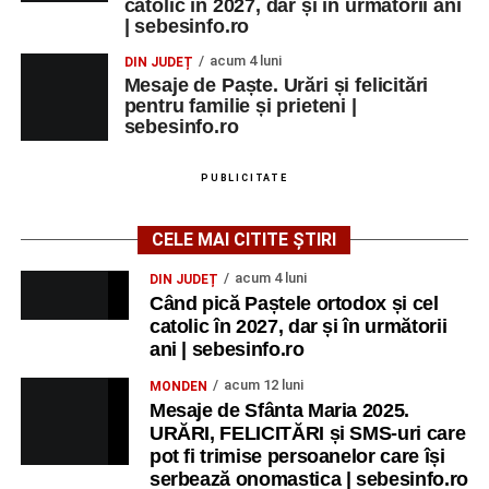
catolic în 2027, dar și în următorii ani
Grădina Muzeului Municipal „Ioan
| sebesinfo.ro
Raica” Sebeș
acum 4 luni
DIN JUDEȚ
Mesaje de Paște. Urări și felicitări
Ora 18.00
–
„Armonia artelor”
– salon literar și întâlnire
pentru familie și prieteni |
cu artele plastice, organizat alături de artiști locali.
sebesinfo.ro
Ora 20.30
– Proiecție cinematografică:
„Primavera”
PUBLICITATE
(Italia, 2025), dramă inspirată de povestea nașterii operei
„Anotimpurile”
de Antonio Vivaldi (rating N-15).
CELE MAI CITITE ȘTIRI
MIERCURI, 26 AUGUST 2026
acum 4 luni
DIN JUDEȚ
Când pică Paștele ortodox și cel
catolic în 2027, dar și în următorii
Copiii în armonia orașului
ani | sebesinfo.ro
Ora 10.00
– Școala din Răhău: activități recreative pentru
acum 12 luni
MONDEN
copii.
Mesaje de Sfânta Maria 2025.
URĂRI, FELICITĂRI și SMS-uri care
Ora 11.00
– Curtea Școlii „M. Kogălniceanu”: activități
pot fi trimise persoanelor care își
recreative pentru copii.
serbează onomastica | sebesinfo.ro