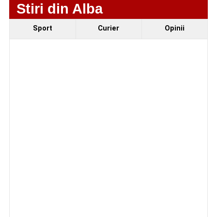
Componenta sportivă a festivalului este reprezentată de
Stiri din Alba
competiția
„Cicloaventurier de Sebeș”
, de
Cupa
Sebeșului la fotbal
rezervată juniorilor și de debutul
Sport
Curier
Opinii
oficial al echipei
CSM Sebeș
în fața propriilor suporteri.
Organizatorii au pregătit și un eveniment dedicat
seniorilor, în cadrul căruia vor fi premiate cuplurile care
sărbătoresc 50 de ani de căsătorie.
Având în vedere că
Parcul Arini
se află în proces de
reabilitare, zona de agrement și alimentație publică va fi
amenajată în
Piața Dacia
.
Programul festivalului
„Armonii în Sebeș” 2026
VINERI, 21 AUGUST 2026