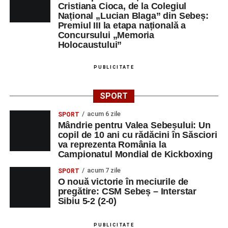
concurs.
Cristiana Cioca, de la Colegiul
Național „Lucian Blaga” din Sebeș:
Premiul III la etapa națională a
Centrul Cultural „Lucian Blaga”
Concursului „Memoria
Sebeș – Sala de spectacole
Holocaustului”
Ora 19.00
– Proiecție cinematografică:
„Unde merg
PUBLICITATE
elefanții”
(România, 2023), black comedy, în regia lui
Gabi Virginia Șarga și Cătălin Rotaru, producător Gabi
SPORT
Suciu.
acum 6 zile
SPORT
Mândrie pentru Valea Sebeșului: Un
DUMINICĂ, 23 AUGUST 2026
copil de 10 ani cu rădăcini în Săsciori
va reprezenta România la
Râpa Roșie
Campionatul Mondial de Kickboxing
acum 7 zile
SPORT
Ora 10.00
–
„Cicloaventurier de Sebeș”
– startul oficial
O nouă victorie în meciurile de
al competiției MTB pentru copii.
pregătire: CSM Sebeș – Interstar
Sibiu 5-2 (2-0)
LUNI, 24 AUGUST 2026
PUBLICITATE