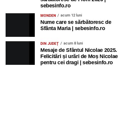
copii
„Străjerii Deltei”
(România, 2021), film de familie și
sebesinfo.ro
aventură, AG.
acum 12 luni
MONDEN
Nume care se sărbătoresc de
JOI, 27 AUGUST 2026
Sfânta Maria | sebesinfo.ro
Grădina Muzeului Municipal „Ioan
acum 8 luni
DIN JUDEȚ
Raica” Sebeș
Mesaje de Sfântul Nicolae 2025.
Felicitări și urări de Moș Nicolae
pentru cei dragi | sebesinfo.ro
Ora 19.00
–
Sărbătoarea Seniorilor
– festivitatea de
premiere a cuplurilor care aniversează 50 de ani de
căsătorie.
Recital muzical:
Carmen Rădulescu Oprea
.
VINERI, 28 AUGUST 2026
Piața Primăriei
Ora 19.00
–
Spectacol folcloric omagial „Felician