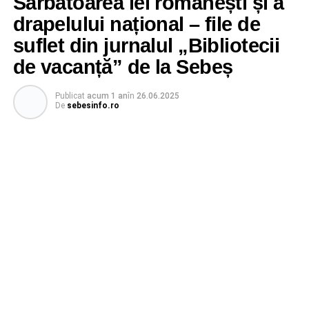
Sărbătoarea iei românești și a
drapelului național – file de
suflet din jurnalul „Bibliotecii
de vacanță” de la Sebeș
Publicat
acum 1 an
în
26.06.2025
De
sebesinfo.ro