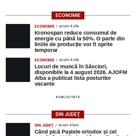
Casa Fanfarei din Petrești
ECONOMIE
Ora 18.00
– Activități recreative pentru copii, susținute de
trupele de teatru
„Gepetto”
și
„Pied Piper”
.
acum 4 zile
ECONOMIE
Kronospan reduce consumul de
Ora 19.00
–
Seară cu tradiții săsești
, cu participarea:
energie cu până la 50%. O parte din
liniile de producție vor fi oprite
temporar
Fanfarei din Petrești;
acum 4 zile
ECONOMIE
Trupei de Dansuri Săsești;
Locuri de muncă în Săsciori,
disponibile la 4 august 2026. AJOFM
Alexandrei Pamfilie;
Alba a publicat lista posturilor
Alfred Dahinten.
vacante
Ora 20.30
– Proiecție cinematografică:
„Napoli – New
PUBLICITATE
York”
(Italia, 2024), film de familie, AP12, după o poveste
de Federico Fellini și Tullio Pinelli.
DIN JUDEȚ
MARȚI, 25 AUGUST 2026
acum 4 luni
DIN JUDEȚ
Când pică Paștele ortodox și cel