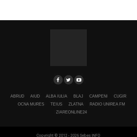
Fărcășiu”
.
Participă:
Adina Hada
Cristian Fodor
Miruna Medrea
Alina Secășan
Georgiana Petrescu
Ancuța Stănuș
ABRUD
AIUD
ALBA IULIA
BLAJ
CAMPENI
CUGIR
Georgiana Pavelescu
OCNA MURES
TEIUS
ZLATNA
RADIO UNIREA FM
Alina Andrei
ZIAREONLINE24
George Drăgan
Alina Maer
Copyright © 2012 - 2026 Sebes INFO