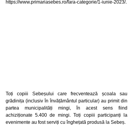
https://www.primariasebes.ro/fara-categorie/1-iunie-2023/.
Toți copiii Sebeșului care frecventează școala sau
grădinița (inclusiv în învățământul particular) au primit din
partea municipalități mingi, în acest sens fiind
achiziționate 5.400 de mingi. Toți copiii participanți la
evenimente au fost serviți cu înghețată produsă la Sebeș.