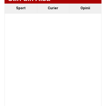
Sport
Curier
Opinii
Facebook
Messenger
WhatsApp
Twitter/X
Email