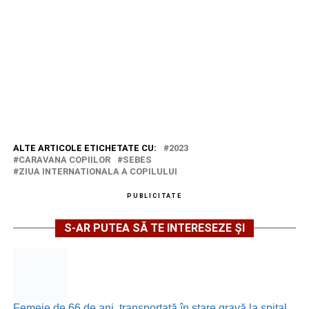
ALTE ARTICOLE ETICHETATE CU:
2023
CARAVANA COPIILOR
SEBES
ZIUA INTERNATIONALA A COPILULUI
PUBLICITATE
S-AR PUTEA SĂ TE INTERESEZE ȘI
Femeie de 66 de ani, transportată în stare gravă la spital