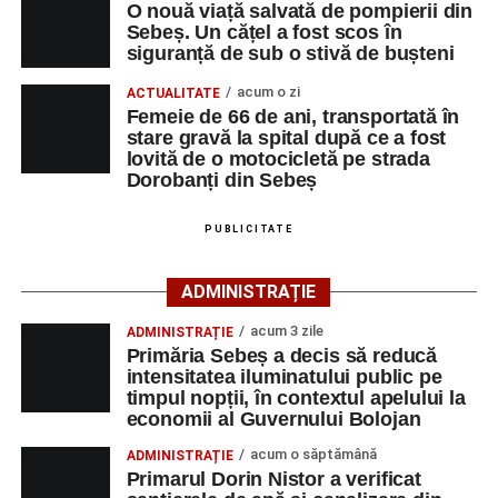
O nouă viață salvată de pompierii din
rutier soldat cu victime.
Sebeș. Un cățel a fost scos în
siguranță de sub o stivă de bușteni
La fața locului s-au deplasat polițiștii rutieri, care au
stabilit că un bărbat de 53 de ani, din Sebeș, conducea o
acum o zi
ACTUALITATE
motocicletă pe direcția Daia Română – Sebeș. Acesta ar
Femeie de 66 de ani, transportată în
stare gravă la spital după ce a fost
fi surprins și accidentat o femeie de 66 de ani, din Sebeș,
lovită de o motocicletă pe strada
care traversa strada printr-un loc nepermis.
Dorobanți din Sebeș
În urma impactului, femeia a suferit leziuni corporale
PUBLICITATE
grave și a fost transportată la spital pentru acordarea de
îngrijiri medicale de specialitate.
ADMINISTRAȚIE
Motociclistul a fost testat cu aparatul etilotest, rezultatul
acum 3 zile
ADMINISTRAȚIE
fiind negativ.
Primăria Sebeș a decis să reducă
intensitatea iluminatului public pe
Polițiștii continuă cercetările pentru stabilirea tuturor
timpul nopții, în contextul apelului la
economii al Guvernului Bolojan
împrejurărilor în care s-a produs accidentul, în cadrul unui
dosar penal întocmit pentru săvârșirea infracțiunii de
acum o săptămână
ADMINISTRAȚIE
vătămare corporală din culpă.
Primarul Dorin Nistor a verificat