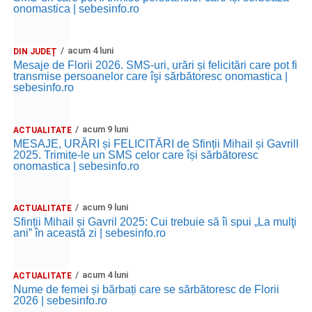
onomastica | sebesinfo.ro
acum 4 luni
DIN JUDEȚ
Mesaje de Florii 2026. SMS-uri, urări și felicitări care pot fi
transmise persoanelor care îşi sărbătoresc onomastica |
sebesinfo.ro
acum 9 luni
ACTUALITATE
MESAJE, URĂRI și FELICITĂRI de Sfinții Mihail și Gavrill
2025. Trimite-le un SMS celor care își sărbătoresc
onomastica | sebesinfo.ro
acum 9 luni
ACTUALITATE
Sfinții Mihail și Gavril 2025: Cui trebuie să îi spui „La mulţi
ani” în această zi | sebesinfo.ro
acum 4 luni
ACTUALITATE
Nume de femei și bărbați care se sărbătoresc de Florii
2026 | sebesinfo.ro