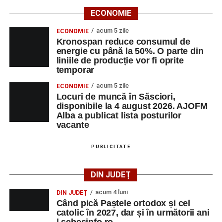
ECONOMIE
acum 5 zile
ECONOMIE
Kronospan reduce consumul de
energie cu până la 50%. O parte din
liniile de producție vor fi oprite
temporar
acum 5 zile
ECONOMIE
Locuri de muncă în Săsciori,
disponibile la 4 august 2026. AJOFM
Alba a publicat lista posturilor
vacante
PUBLICITATE
DIN JUDEȚ
acum 4 luni
DIN JUDEȚ
Când pică Paștele ortodox și cel
catolic în 2027, dar și în următorii ani
| sebesinfo.ro