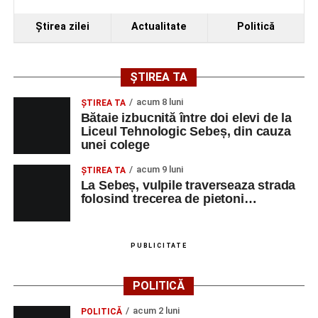
Ştirea zilei
Actualitate
Politică
ȘTIREA TA
acum 8 luni
ŞTIREA TA
Bătaie izbucnită între doi elevi de la
Liceul Tehnologic Sebeș, din cauza
unei colege
acum 9 luni
ŞTIREA TA
La Sebeș, vulpile traverseaza strada
folosind trecerea de pietoni…
PUBLICITATE
POLITICĂ
acum 2 luni
POLITICĂ