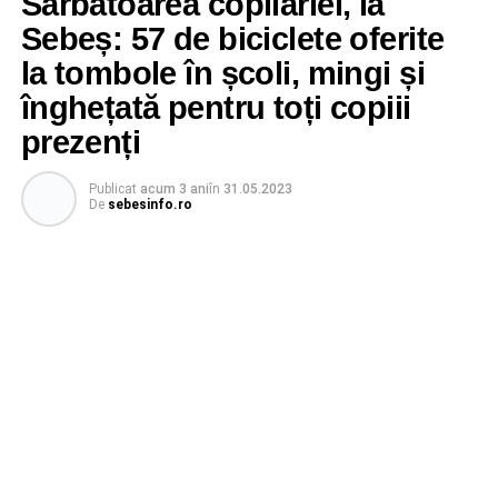
Sărbătoarea copilăriei, la
Sebeș: 57 de biciclete oferite
la tombole în școli, mingi și
înghețată pentru toți copiii
prezenți
Publicat
acum 3 ani
în
31.05.2023
De
sebesinfo.ro