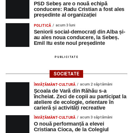
PSD Sebeș are o nouă echipă
conducere: Radu Cristian a fost ales
președinte al organizației
acum 3 luni
POLITICĂ
Seniorii social-democrați din Alba și-
au ales noua conducere, la Sebeș.
Emil Itu este noul președinte
PUBLICITATE
SOCIETATE
acum 2 săptămâni
ÎNVĂȚĂMÂNT-CULTURĂ
Școala de Vară din Răhău s-a
încheiat. Zeci de copii au participat la
ateliere de ecologie, orientare în
carieră și activități recreative
acum 3 săptămâni
ÎNVĂȚĂMÂNT-CULTURĂ
O nouă performanță a elevei
Cristiana Cioca, de la Colegiul