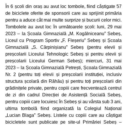
În 6 școli din oraș au avut loc tombole, fiind câștigate 57
de biciclete oferite de sponsorii care au sprijinit primăria
pentru a aduce cât mai multe surprize și bucurii celor mici.
Tombolele au avut loc în următoarele școli: luni, 29 mai
2023 – la Școala Gimnazială „M. Kogălniceanu” Sebeș,
Liceul cu Program Sportiv „F. Fleșeriu” Sebeș și Școala
Gimnazială „S. Cărpinișianu” Sebeș (pentru elevii și
preșcolarii Liceului Tehnologic Sebeș și pentru elevii și
preșcolarii Liceului German Sebeș); miercuri, 31 mai
2023 – la Școala Gimnazială Petrești, Școala Gimnazială
Nr. 2 (pentru toți elevii și preșcolarii instituției, inclusiv
structura școlară din Răhău) și pentru toți preșcolarii din
grădinițele private, pentru copiii care frecventează centrul
de zi din cadrul Direcției de Asistență Socială Sebeș,
pentru copiii care locuiesc în Sebeș și au vârsta sub 3 ani,
ultima tombolă fiind organizată la Colegiul Național
„Lucian Blaga” Sebeș. Listele cu copiii care au câștigat
bicicletele sunt publicate pe site-ul Primăriei Sebeș –