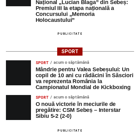
Național „Lucian Blaga” din Sebeș:
Premiul III la etapa națională a
Concursului „Memoria
Holocaustului”
PUBLICITATE
SPORT
acum o săptămână
SPORT
Mândrie pentru Valea Sebeșului: Un
copil de 10 ani cu rădăcini în Săsciori
va reprezenta România la
Campionatul Mondial de Kickboxing
acum o săptămână
SPORT
O nouă victorie în meciurile de
pregătire: CSM Sebeș – Interstar
Sibiu 5-2 (2-0)
PUBLICITATE