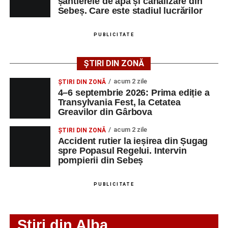
șantierele de apă și canalizare din
Sebeș. Care este stadiul lucrărilor
Adaugă-ne ca sursă preferată
PUBLICITATE
Urmărește-ne pe Google News
ȘTIRI DIN ZONĂ
acum 2 zile
ȘTIRI DIN ZONĂ
Ultimele știri din Sebeș
4–6 septembrie 2026: Prima ediție a
Transylvania Fest, la Cetatea
Greavilor din Gârbova
O nouă viață salvată de pompierii din Sebeș. Un
cățel a fost scos în siguranță de sub o stivă de
acum 2 zile
ȘTIRI DIN ZONĂ
bușteni
Accident rutier la ieșirea din Șugag
spre Popasul Regelui. Intervin
Femeie de 66 de ani, transportată în stare gravă la
pompierii din Sebeș
spital după ce a fost lovită de o motocicletă pe
strada Dorobanți din Sebeș
PUBLICITATE
Accident pe strada Dorobanți din Sebeș: fermeie
de 66 de ani rănită grav, după ce a fost lovită de o
Stiri din Alba
motocicletă