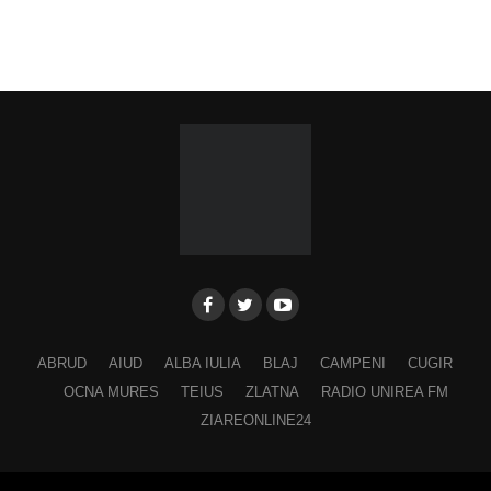
ABRUD
AIUD
ALBA IULIA
BLAJ
CAMPENI
CUGIR
OCNA MURES
TEIUS
ZLATNA
RADIO UNIREA FM
ZIAREONLINE24