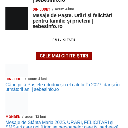
acum 4 luni
DIN JUDEȚ
Mesaje de Paște. Urări și felicitări
pentru familie și prieteni |
sebesinfo.ro
PUBLICITATE
CELE MAI CITITE ȘTIRI
acum 4 luni
DIN JUDEȚ
Când pică Paștele ortodox și cel catolic în 2027, dar și în
următorii ani | sebesinfo.ro
acum 12 luni
MONDEN
Mesaje de Sfânta Maria 2025. URĂRI, FELICITĂRI și
SMS-uri care pot fi trimise persoanelor care își serbează