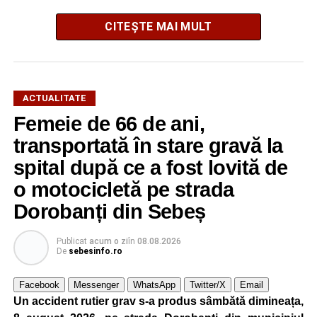
Salvatorii s-au deplasat de îndată la locul intervenției, iar
CITEȘTE MAI MULT
după o operațiune de scurtă durată au reușit să extragă
animalul în siguranță. Cățelul a fost scos teafăr și
nevătămat, spre bucuria celor care au asistat la
intervenție.
ACTUALITATE
Femeie de 66 de ani,
Pentru pompierii din Sebeș, fiecare misiune este
transportată în stare gravă la
importantă, indiferent dacă este vorba despre salvarea
unei persoane sau a unui animal.
spital după ce a fost lovită de
o motocicletă pe strada
„Pentru noi, fiecare viață contează!”
, au transmis
reprezentanții ISU Alba.
Dorobanți din Sebeș
Publicat
acum o zi
în
08.08.2026
De
sebesinfo.ro
Adaugă-ne ca sursă preferată
Facebook
Messenger
WhatsApp
Twitter/X
Email
Un accident rutier grav s-a produs sâmbătă dimineața,
Urmărește-ne pe Google News