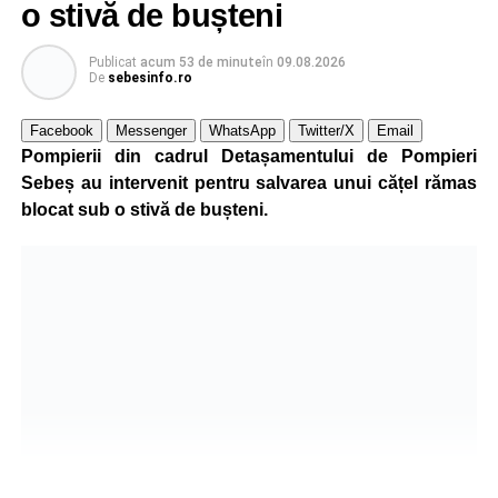
o stivă de bușteni
Publicat
acum 53 de minute
în
09.08.2026
De
sebesinfo.ro
Facebook
Messenger
WhatsApp
Twitter/X
Email
Pompierii din cadrul Detașamentului de Pompieri
Sebeș au intervenit pentru salvarea unui cățel rămas
blocat sub o stivă de bușteni.