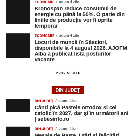
acum 4 zile
ECONOMIE
Kronospan reduce consumul de
energie cu până la 50%. O parte din
liniile de producție vor fi oprite
temporar
acum 4 zile
ECONOMIE
Locuri de muncă în Săsciori,
disponibile la 4 august 2026. AJOFM
Alba a publicat lista posturilor
vacante
PUBLICITATE
DIN JUDEȚ
acum 4 luni
DIN JUDEȚ
Când pică Paștele ortodox și cel
catolic în 2027, dar și în următorii ani
| sebesinfo.ro
acum 4 luni
DIN JUDEȚ
Mesaje de Paște. Urări și felicitări