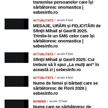
transmise persoanelor care îşi
sărbătoresc onomastica |
sebesinfo.ro
acum 9 luni
ACTUALITATE
MESAJE, URĂRI și FELICITĂRI de
Sfinții Mihail și Gavrill 2025.
Trimite-le un SMS celor care își
sărbătoresc onomastica |
sebesinfo.ro
acum 9 luni
ACTUALITATE
Sfinții Mihail și Gavril 2025: Cui
trebuie să îi spui „La mulţi ani” în
această zi | sebesinfo.ro
acum 4 luni
ACTUALITATE
Nume de femei și bărbați care se
sărbătoresc de Florii 2026 |
sebesinfo.ro
acum 12 luni
MONDEN
Nume care se sărbătoresc de