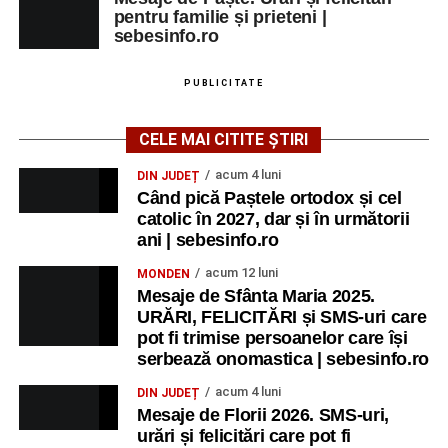
pentru familie și prieteni |
sebesinfo.ro
PUBLICITATE
CELE MAI CITITE ȘTIRI
acum 4 luni
DIN JUDEȚ
Când pică Paștele ortodox și cel
catolic în 2027, dar și în următorii
ani | sebesinfo.ro
acum 12 luni
MONDEN
Mesaje de Sfânta Maria 2025.
URĂRI, FELICITĂRI și SMS-uri care
pot fi trimise persoanelor care își
serbează onomastica | sebesinfo.ro
acum 4 luni
DIN JUDEȚ
Mesaje de Florii 2026. SMS-uri,
urări și felicitări care pot fi