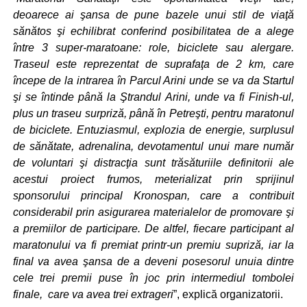
deoarece ai şansa de pune bazele unui stil de viaţă
sănătos şi echilibrat conferind posibilitatea de a alege
între 3 super-maratoane: role, biciclete sau alergare.
Traseul este reprezentat de suprafaţa de 2 km, care
începe de la intrarea în Parcul Arini unde se va da Startul
şi se întinde până la Ştrandul Arini, unde va fi Finish-ul,
plus un traseu surpriză, până în Petreşti, pentru maratonul
de biciclete. Entuziasmul, explozia de energie, surplusul
de sănătate, adrenalina, devotamentul unui mare număr
de voluntari şi distracţia sunt trăsăturiile definitorii ale
acestui proiect frumos, meterializat prin sprijinul
sponsorului principal Kronospan, care a contribuit
considerabil prin asigurarea materialelor de promovare şi
a premiilor de participare. De altfel, fiecare participant al
maratonului va fi premiat printr-un premiu supriză, iar la
final va avea şansa de a deveni posesorul unuia dintre
cele trei premii puse în joc prin intermediul tombolei
finale, care va avea trei extrageri
”, explică organizatorii.