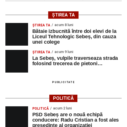
ȘTIREA TA
acum 8 luni
ŞTIREA TA
Bătaie izbucnită între doi elevi de la
Liceul Tehnologic Sebeș, din cauza
unei colege
acum 9 luni
ŞTIREA TA
La Sebeș, vulpile traverseaza strada
folosind trecerea de pietoni…
PUBLICITATE
POLITICĂ
acum 2 luni
POLITICĂ
PSD Sebeș are o nouă echipă
conducere: Radu Cristian a fost ales
președinte al organizației