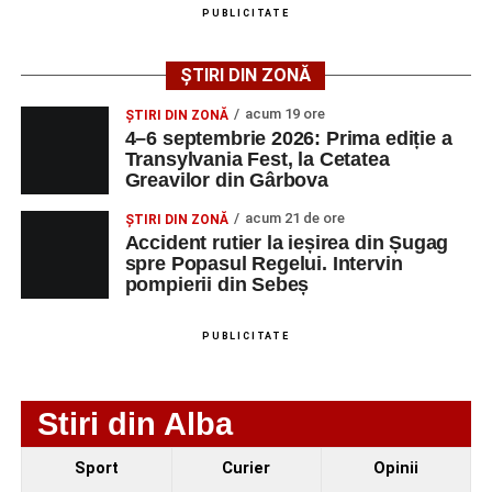
Femeie de 66 de ani, transportată în stare gravă la
PUBLICITATE
spital după ce a fost lovită de o motocicletă pe
strada Dorobanți din Sebeș
ȘTIRI DIN ZONĂ
Accident pe strada Dorobanți din Sebeș: fermeie
acum 19 ore
ȘTIRI DIN ZONĂ
de 66 de ani rănită grav, după ce a fost lovită de o
4–6 septembrie 2026: Prima ediție a
motocicletă
Transylvania Fest, la Cetatea
Greavilor din Gârbova
4–6 septembrie 2026: Prima ediție a Transylvania
Fest, la Cetatea Greavilor din Gârbova
acum 21 de ore
ȘTIRI DIN ZONĂ
Accident rutier la ieșirea din Șugag
spre Popasul Regelui. Intervin
pompierii din Sebeș
PUBLICITATE
Stiri din Alba
Sport
Curier
Opinii