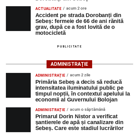
motocicletă
primului ajutor medical și asigurarea măsurilor specifice.
acum 2 ore
ACTUALITATE
4–6 septembrie 2026: Prima ediție a Transylvania
Accident pe strada Dorobanți din
Polițiștii s-au deplasat la fața locului pentru efectuarea
Fest, la Cetatea Greavilor din Gârbova
Sebeș: fermeie de 66 de ani rănită
cercetărilor și stabilirea împrejurărilor exacte în care s-a
grav, după ce a fost lovită de o
produs accidentul. De asemenea, aceștia acționează
motocicletă
pentru fluidizarea traficului rutier în zonă.
PUBLICITATE
ACTUALIZARE:
„Victima, o persoană de sex feminin de
66 ani, va fi transportată la UPU Alba Iulia”
, a mai
ADMINISTRAȚIE
transmis ISU Alba.
acum 2 zile
ADMINISTRAȚIE
Primăria Sebeș a decis să reducă
intensitatea iluminatului public pe
timpul nopții, în contextul apelului la
Adaugă-ne ca sursă preferată
economii al Guvernului Bolojan
acum o săptămână
ADMINISTRAȚIE
Urmărește-ne pe Google News
Primarul Dorin Nistor a verificat
șantierele de apă și canalizare din
Sebeș. Care este stadiul lucrărilor
Ultimele știri din Sebeș