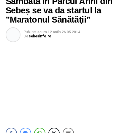
Sâmbătă în Parcul Arini din
Sebeș se va da startul la
”Maratonul Sănătăţii”
Publicat
acum 12 ani
în
26.05.2014
De
sebesinfo.ro