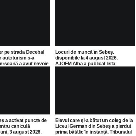
er pe strada Decebal
Locuri de muncă în Sebeș,
n autoturism s-a
disponibile la 4 august 2026.
persoană a avut nevoie
AJOFM Alba a publicat lista
edicale
posturilor vacante
ș a activat puncte de
Elevul care și-a bătut un coleg de la
entru caniculă
Liceul German din Sebeș a pierdut
uni, 3 august 2026.
prima bătălie în instanță. Tribunalul