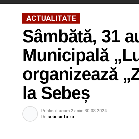
ACTUALITATE
Sâmbătă, 31 au
Municipală „L
organizează „
la Sebeș
Publicat
acum 2 ani
în
30.08.2024
De
sebesinfo.ro