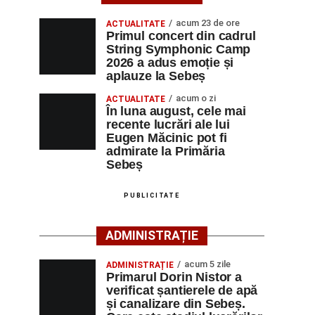
acum 23 de ore
ACTUALITATE
Primul concert din cadrul
String Symphonic Camp
2026 a adus emoție și
aplauze la Sebeș
acum o zi
ACTUALITATE
În luna august, cele mai
recente lucrări ale lui
Eugen Măcinic pot fi
admirate la Primăria
Sebeș
PUBLICITATE
ADMINISTRAȚIE
acum 5 zile
ADMINISTRAȚIE
Primarul Dorin Nistor a
verificat șantierele de apă
și canalizare din Sebeș.