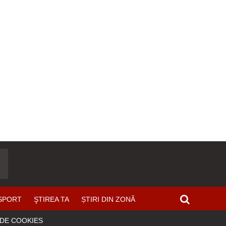
SPORT
ŞTIREA TA
ȘTIRI DIN ZONĂ
 DE COOKIES