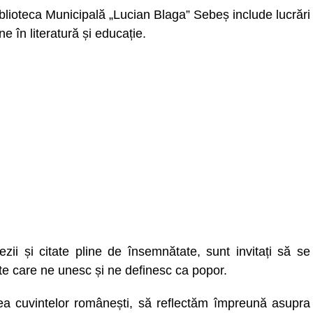
iblioteca Municipală „Lucian Blaga” Sebeș include lucrări
e în literatură și educație.
oezii și citate pline de însemnătate, sunt invitați să se
te care ne unesc și ne definesc ca popor.
țea cuvintelor românești, să reflectăm împreună asupra