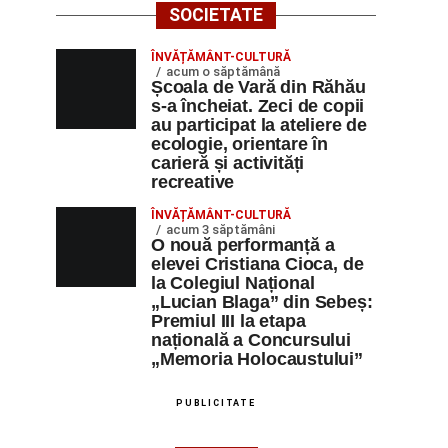
SOCIETATE
ÎNVĂȚĂMÂNT-CULTURĂ
acum o săptămână
Școala de Vară din Răhău
s-a încheiat. Zeci de copii
au participat la ateliere de
ecologie, orientare în
carieră și activități
recreative
ÎNVĂȚĂMÂNT-CULTURĂ
acum 3 săptămâni
O nouă performanță a
elevei Cristiana Cioca, de
la Colegiul Național
„Lucian Blaga” din Sebeș:
Premiul III la etapa
națională a Concursului
„Memoria Holocaustului”
PUBLICITATE