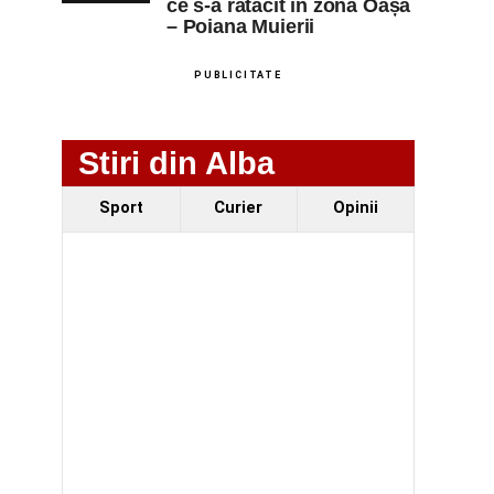
ce s-a rătăcit în zona Oașa
– Poiana Muierii
PUBLICITATE
Stiri din Alba
Sport
Curier
Opinii