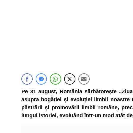
Pe 31 august, România sărbătorește „Ziua
asupra bogăției și evoluției limbii noastre
păstrării și promovării limbii române, pr
lungul istoriei, evoluând într-un mod atât d