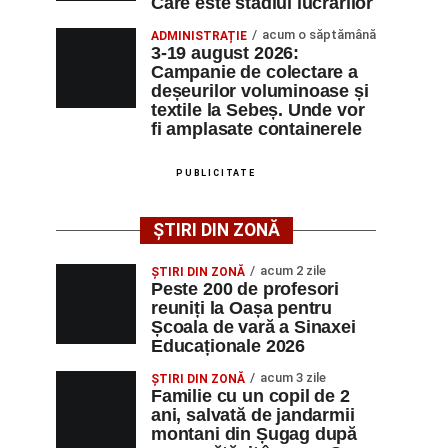
Care este stadiul lucrărilor
acum o săptămână
ADMINISTRAȚIE
3-19 august 2026:
Campanie de colectare a
deșeurilor voluminoase și
textile la Sebeș. Unde vor
fi amplasate containerele
PUBLICITATE
ȘTIRI DIN ZONĂ
acum 2 zile
ȘTIRI DIN ZONĂ
Peste 200 de profesori
reuniți la Oașa pentru
Școala de vară a Sinaxei
Educaționale 2026
acum 3 zile
ȘTIRI DIN ZONĂ
Familie cu un copil de 2
ani, salvată de jandarmii
montani din Șugag după