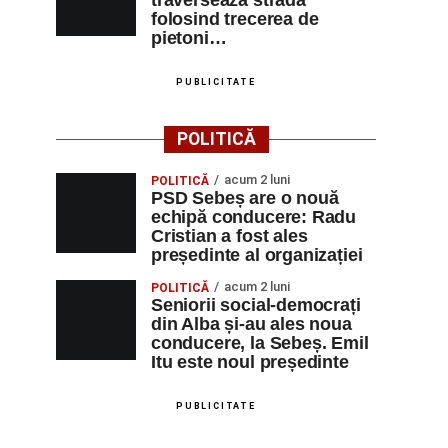
traverseaza strada
folosind trecerea de
pietoni…
PUBLICITATE
POLITICĂ
acum 2 luni
POLITICĂ
PSD Sebeș are o nouă
echipă conducere: Radu
Cristian a fost ales
președinte al organizației
acum 2 luni
POLITICĂ
Seniorii social-democrați
din Alba și-au ales noua
conducere, la Sebeș. Emil
Itu este noul președinte
PUBLICITATE