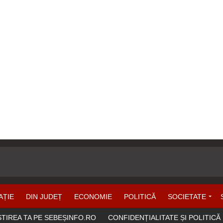
AȚIE
DIN JUDEȚ
ECONOMIE
POLITICĂ
SOCIETATE
ȘTIREA TA PE SEBEȘINFO.RO
CONFIDENȚIALITATE ȘI POLITICĂ