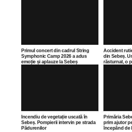
Primul concert din cadrul String
Accident ruti
Symphonic Camp 2026 a adus
din Sebeș. U
emoție și aplauze la Sebeș
răsturnat, o 
de îngrijiri m
Incendiu de vegetație uscată în
Primăria Sebe
Sebeș. Pompierii intervin pe strada
prim ajutor p
Pădurenilor
începând de l