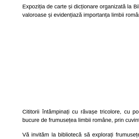
Expoziția de carte și dicționare organizată la B
valoroase și evidențiază importanța limbii român
Cititorii întâmpinați cu răvașe tricolore, cu p
bucure de frumusețea limbii române, prin cuvin
Vă invităm la bibliotecă să explorați frumuse