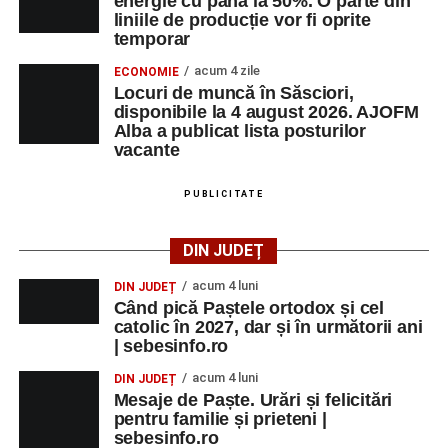
energie cu până la 50%. O parte din
liniile de producție vor fi oprite
temporar
acum 4 zile
ECONOMIE
Locuri de muncă în Săsciori,
disponibile la 4 august 2026. AJOFM
Alba a publicat lista posturilor
vacante
PUBLICITATE
DIN JUDEȚ
acum 4 luni
DIN JUDEȚ
Când pică Paștele ortodox și cel
catolic în 2027, dar și în următorii ani
| sebesinfo.ro
acum 4 luni
DIN JUDEȚ
Mesaje de Paște. Urări și felicitări
pentru familie și prieteni |
sebesinfo.ro