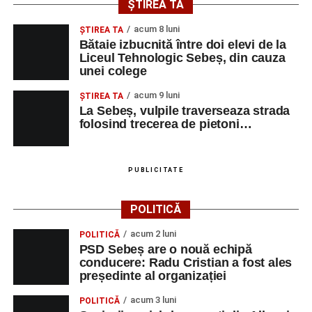
ȘTIREA TA
acum 8 luni
ŞTIREA TA
Bătaie izbucnită între doi elevi de la
Liceul Tehnologic Sebeș, din cauza
unei colege
acum 9 luni
ŞTIREA TA
La Sebeș, vulpile traverseaza strada
folosind trecerea de pietoni…
PUBLICITATE
POLITICĂ
acum 2 luni
POLITICĂ
PSD Sebeș are o nouă echipă
conducere: Radu Cristian a fost ales
președinte al organizației
acum 3 luni
POLITICĂ