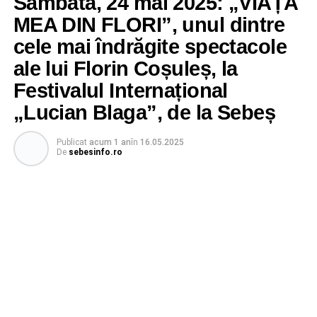
Sâmbătă, 24 mai 2025: „VIAȚA
MEA DIN FLORI”, unul dintre
cele mai îndrăgite spectacole
ale lui Florin Coșuleș, la
Festivalul Internațional
„Lucian Blaga”, de la Sebeș
Publicat
acum 1 an
în
16.05.2025
De
sebesinfo.ro