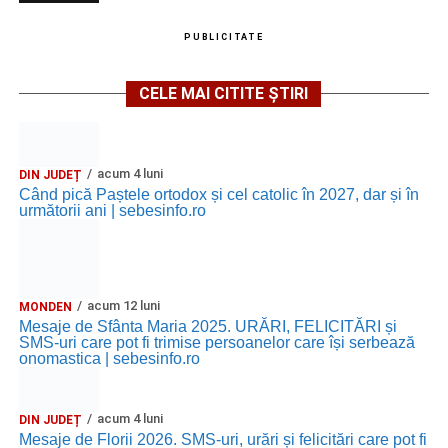
PUBLICITATE
CELE MAI CITITE ȘTIRI
acum 4 luni
DIN JUDEȚ
Când pică Paștele ortodox și cel catolic în 2027, dar și în
următorii ani | sebesinfo.ro
acum 12 luni
MONDEN
Mesaje de Sfânta Maria 2025. URĂRI, FELICITĂRI și
SMS-uri care pot fi trimise persoanelor care își serbează
onomastica | sebesinfo.ro
acum 4 luni
DIN JUDEȚ
Mesaje de Florii 2026. SMS-uri, urări și felicitări care pot fi