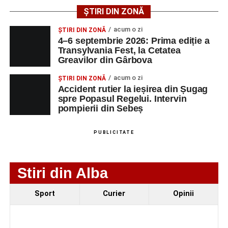
spital după ce a fost lovită de o motocicletă pe
ȘTIRI DIN ZONĂ
strada Dorobanți din Sebeș
acum o zi
ȘTIRI DIN ZONĂ
Accident pe strada Dorobanți din Sebeș: fermeie
4–6 septembrie 2026: Prima ediție a
de 66 de ani rănită grav, după ce a fost lovită de o
Transylvania Fest, la Cetatea
Greavilor din Gârbova
motocicletă
4–6 septembrie 2026: Prima ediție a Transylvania
acum o zi
ȘTIRI DIN ZONĂ
Accident rutier la ieșirea din Șugag
Fest, la Cetatea Greavilor din Gârbova
spre Popasul Regelui. Intervin
pompierii din Sebeș
Facebook
Messenger
WhatsApp
Twitter/X
Email
PUBLICITATE
Stiri din Alba
Sport
Curier
Opinii