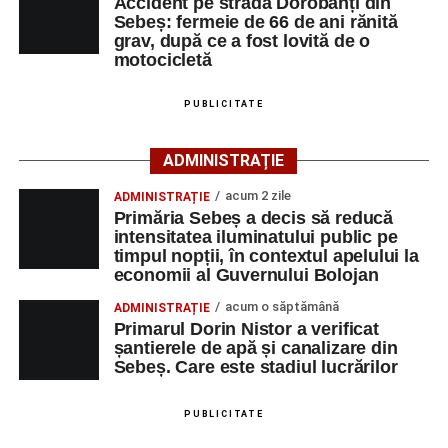
Accident pe strada Dorobanți din
4–6 septembrie 2026: Prima ediție a Transylvania
Sebeș: fermeie de 66 de ani rănită
Polițiștii s-au deplasat la fața locului pentru efectuarea
Fest, la Cetatea Greavilor din Gârbova
grav, după ce a fost lovită de o
cercetărilor și stabilirea împrejurărilor exacte în care s-a
motocicletă
produs accidentul. De asemenea, aceștia acționează
pentru fluidizarea traficului rutier în zonă.
PUBLICITATE
Facebook
Messenger
WhatsApp
Twitter/X
Email
ACTUALIZARE:
„Victima, o persoană de sex feminin de
ADMINISTRAȚIE
66 ani, va fi transportată la UPU Alba Iulia”
, a mai
transmis ISU Alba.
acum 2 zile
ADMINISTRAȚIE
Primăria Sebeș a decis să reducă
intensitatea iluminatului public pe
timpul nopții, în contextul apelului la
economii al Guvernului Bolojan
Adaugă-ne ca sursă preferată
acum o săptămână
ADMINISTRAȚIE
Primarul Dorin Nistor a verificat
Urmărește-ne pe Google News
șantierele de apă și canalizare din
Sebeș. Care este stadiul lucrărilor
Ultimele știri din Sebeș
PUBLICITATE
Femeie de 66 de ani, transportată în stare gravă la