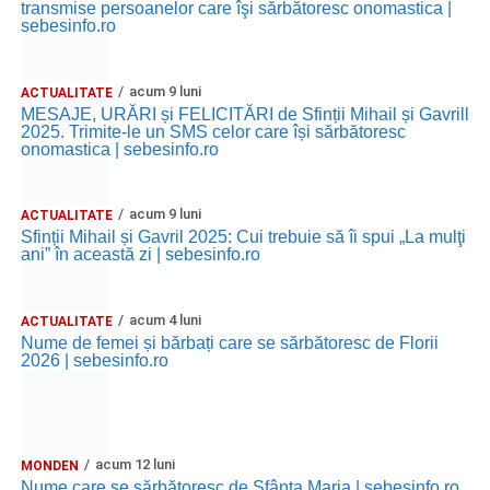
transmise persoanelor care îşi sărbătoresc onomastica |
sebesinfo.ro
acum 9 luni
ACTUALITATE
MESAJE, URĂRI și FELICITĂRI de Sfinții Mihail și Gavrill
2025. Trimite-le un SMS celor care își sărbătoresc
onomastica | sebesinfo.ro
acum 9 luni
ACTUALITATE
Sfinții Mihail și Gavril 2025: Cui trebuie să îi spui „La mulţi
ani” în această zi | sebesinfo.ro
acum 4 luni
ACTUALITATE
Nume de femei și bărbați care se sărbătoresc de Florii
2026 | sebesinfo.ro
acum 12 luni
MONDEN
Nume care se sărbătoresc de Sfânta Maria | sebesinfo.ro