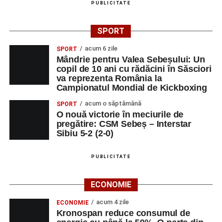
PUBLICITATE
SPORT
acum 6 zile
SPORT
Mândrie pentru Valea Sebeșului: Un
copil de 10 ani cu rădăcini în Săsciori
va reprezenta România la
Campionatul Mondial de Kickboxing
acum o săptămână
SPORT
O nouă victorie în meciurile de
pregătire: CSM Sebeș – Interstar
Sibiu 5-2 (2-0)
PUBLICITATE
ECONOMIE
acum 4 zile
ECONOMIE
Kronospan reduce consumul de