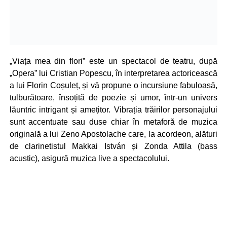
„Viața mea din flori” este un spectacol de teatru, după
„Opera” lui Cristian Popescu, în interpretarea actoricească
a lui Florin Coșuleț, și vă propune o incursiune fabuloasă,
tulburătoare, însoțită de poezie și umor, într-un univers
lăuntric intrigant și amețitor. Vibrația trăirilor personajului
sunt accentuate sau duse chiar în metaforă de muzica
originală a lui Zeno Apostolache care, la acordeon, alături
de clarinetistul Makkai István și Zonda Attila (bass
acustic), asigură muzica live a spectacolului.