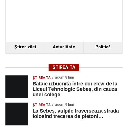
Ştirea zilei
Actualitate
Politică
ȘTIREA TA
acum 8 luni
ŞTIREA TA
Bătaie izbucnită între doi elevi de la
Liceul Tehnologic Sebeș, din cauza
unei colege
acum 9 luni
ŞTIREA TA
La Sebeș, vulpile traverseaza strada
folosind trecerea de pietoni…