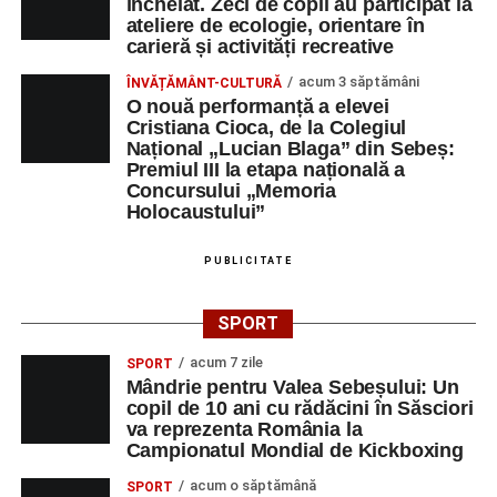
încheiat. Zeci de copii au participat la
ateliere de ecologie, orientare în
carieră și activități recreative
acum 3 săptămâni
ÎNVĂȚĂMÂNT-CULTURĂ
O nouă performanță a elevei
Cristiana Cioca, de la Colegiul
Național „Lucian Blaga” din Sebeș:
Premiul III la etapa națională a
Concursului „Memoria
Holocaustului”
PUBLICITATE
SPORT
acum 7 zile
SPORT
Mândrie pentru Valea Sebeșului: Un
copil de 10 ani cu rădăcini în Săsciori
va reprezenta România la
Campionatul Mondial de Kickboxing
acum o săptămână
SPORT