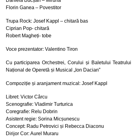
Daniela Bucșan – Miruna
Florin Ganea – Povestitor
Trupa Rock: Josef Kappl – chitară bas
Ciprian Pop- chitară
Robert Magheți- tobe
Voce prezentator: Valentino Tiron
Cu participarea Orchestrei, Corului și Baletului Teatrului
Național de Operetă și Musical „Ion Dacian”
Compoziție și aranjament muzical: Josef Kappl
Libret: Victor Cârcu
Scenografie: Vladimir Turturica
Coregrafie: Relu Dobrin
Asistent regie: Sorina Micșunescu
Concept: Radu Petrovici și Rebecca Diaconu
Dirijor Cor: Aurel Muraru