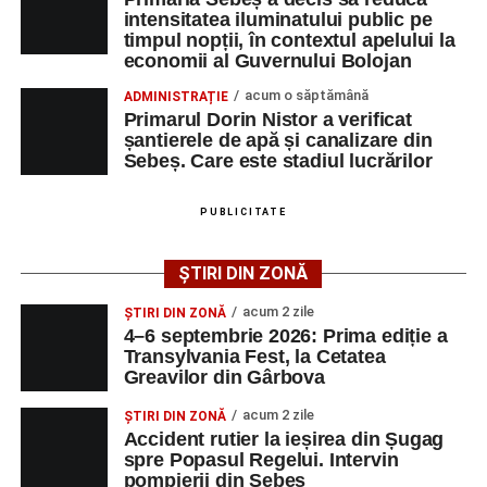
intensitatea iluminatului public pe
timpul nopții, în contextul apelului la
Adaugă-ne ca sursă preferată
economii al Guvernului Bolojan
acum o săptămână
ADMINISTRAȚIE
Urmărește-ne pe Google News
Primarul Dorin Nistor a verificat
șantierele de apă și canalizare din
Sebeș. Care este stadiul lucrărilor
Ultimele știri din Sebeș
Femeie de 66 de ani, transportată în stare gravă la
PUBLICITATE
spital după ce a fost lovită de o motocicletă pe
strada Dorobanți din Sebeș
ȘTIRI DIN ZONĂ
Accident pe strada Dorobanți din Sebeș: fermeie
acum 2 zile
ȘTIRI DIN ZONĂ
de 66 de ani rănită grav, după ce a fost lovită de o
4–6 septembrie 2026: Prima ediție a
motocicletă
Transylvania Fest, la Cetatea
Greavilor din Gârbova
4–6 septembrie 2026: Prima ediție a Transylvania
Fest, la Cetatea Greavilor din Gârbova
acum 2 zile
ȘTIRI DIN ZONĂ
Accident rutier la ieșirea din Șugag
spre Popasul Regelui. Intervin
pompierii din Sebeș