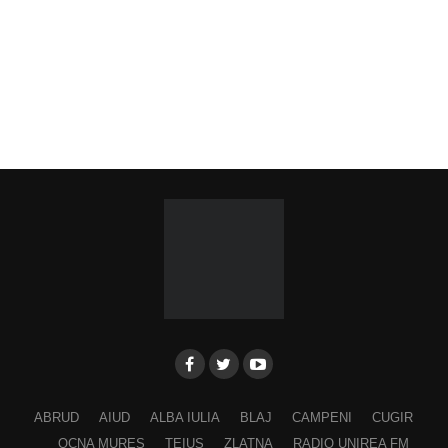
ABRUD
AIUD
ALBA IULIA
BLAJ
CAMPENI
CUGIR
OCNA MURES
TEIUS
ZLATNA
RADIO UNIREA FM