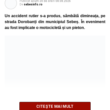
Publicat
acum 20 de ore
în
08.08.2026
De
sebesinfo.ro
În urma impactului, femeia a suferit leziuni corporale
grave și a fost transportată la spital pentru acordarea de
Un accident rutier s-a produs, sâmbătă dimineața, pe
îngrijiri medicale de specialitate.
strada Dorobanți din municipiul Sebeș. În eveniment
au fost implicate o motocicletă și un pieton.
Motociclistul a fost testat cu aparatul etilotest, rezultatul
fiind negativ.
Polițiștii continuă cercetările pentru stabilirea tuturor
împrejurărilor în care s-a produs accidentul, în cadrul unui
dosar penal întocmit pentru săvârșirea infracțiunii de
vătămare corporală din culpă.
Adaugă-ne ca sursă preferată
Urmărește-ne pe Google News
CITEȘTE MAI MULT