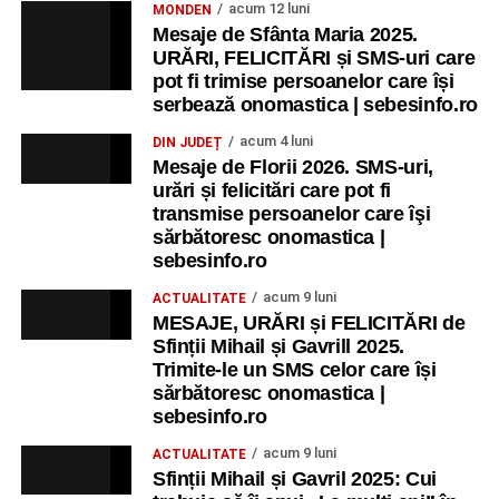
acum 12 luni
MONDEN
Mesaje de Sfânta Maria 2025.
URĂRI, FELICITĂRI și SMS-uri care
pot fi trimise persoanelor care își
serbează onomastica | sebesinfo.ro
acum 4 luni
DIN JUDEȚ
Mesaje de Florii 2026. SMS-uri,
urări și felicitări care pot fi
transmise persoanelor care îşi
sărbătoresc onomastica |
sebesinfo.ro
acum 9 luni
ACTUALITATE
MESAJE, URĂRI și FELICITĂRI de
Sfinții Mihail și Gavrill 2025.
Trimite-le un SMS celor care își
sărbătoresc onomastica |
sebesinfo.ro
acum 9 luni
ACTUALITATE
Sfinții Mihail și Gavril 2025: Cui