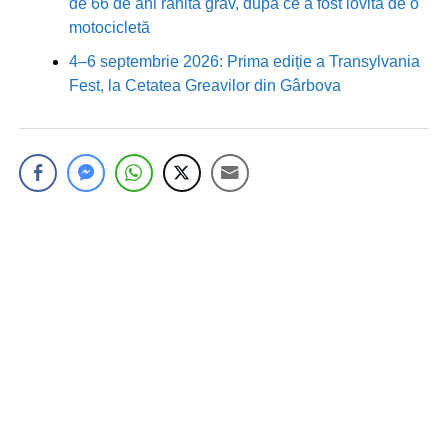
de 66 de ani rănită grav, după ce a fost lovită de o
motocicletă
4–6 septembrie 2026: Prima ediție a Transylvania
Fest, la Cetatea Greavilor din Gârbova