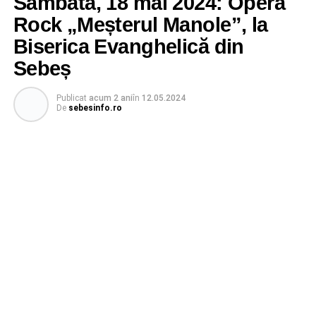
Sâmbătă, 18 mai 2024: Opera
Rock „Meșterul Manole”, la
Biserica Evanghelică din
Sebeș
Publicat
acum 2 ani
în
12.05.2024
De
sebesinfo.ro