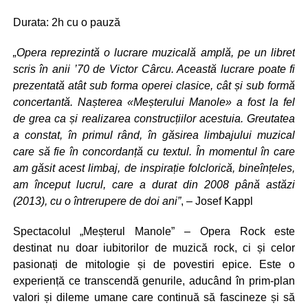
Durata: 2h cu o pauză
„Opera reprezintă o lucrare muzicală amplă, pe un libret
scris în anii ’70 de Victor Cârcu. Această lucrare poate fi
prezentată atât sub forma operei clasice, cât și sub formă
concertantă. Nașterea «Meșterului Manole» a fost la fel
de grea ca și realizarea construcțiilor acestuia. Greutatea
a constat, în primul rând, în găsirea limbajului muzical
care să fie în concordanță cu textul. În momentul în care
am găsit acest limbaj, de inspirație folclorică, bineînțeles,
am început lucrul, care a durat din 2008 până astăzi
(2013), cu o întrerupere de doi ani”
, – Josef Kappl
Spectacolul „Meșterul Manole” – Opera Rock este
destinat nu doar iubitorilor de muzică rock, ci și celor
pasionați de mitologie și de povestiri epice. Este o
experiență ce transcendă genurile, aducând în prim-plan
valori și dileme umane care continuă să fascineze și să