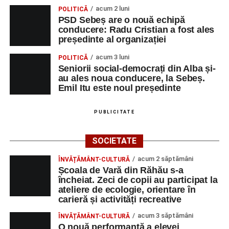
acum 2 luni
POLITICĂ
PSD Sebeș are o nouă echipă
conducere: Radu Cristian a fost ales
președinte al organizației
acum 3 luni
POLITICĂ
Seniorii social-democrați din Alba și-
au ales noua conducere, la Sebeș.
Emil Itu este noul președinte
PUBLICITATE
SOCIETATE
acum 2 săptămâni
ÎNVĂȚĂMÂNT-CULTURĂ
Școala de Vară din Răhău s-a
încheiat. Zeci de copii au participat la
ateliere de ecologie, orientare în
carieră și activități recreative
acum 3 săptămâni
ÎNVĂȚĂMÂNT-CULTURĂ
O nouă performanță a elevei