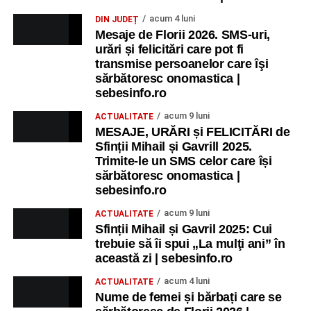
acum 4 luni
DIN JUDEȚ
Mesaje de Florii 2026. SMS-uri,
urări și felicitări care pot fi
transmise persoanelor care îşi
sărbătoresc onomastica |
sebesinfo.ro
acum 9 luni
ACTUALITATE
MESAJE, URĂRI și FELICITĂRI de
Sfinții Mihail și Gavrill 2025.
Trimite-le un SMS celor care își
sărbătoresc onomastica |
sebesinfo.ro
acum 9 luni
ACTUALITATE
Sfinții Mihail și Gavril 2025: Cui
trebuie să îi spui „La mulţi ani” în
această zi | sebesinfo.ro
acum 4 luni
ACTUALITATE
Nume de femei și bărbați care se