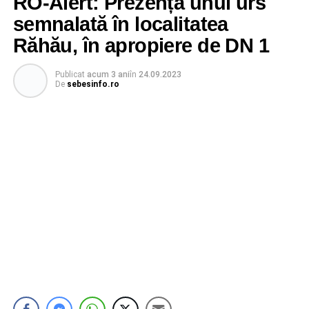
RO-Alert: Prezența unui urs
semnalată în localitatea
Răhău, în apropiere de DN 1
Publicat
acum 3 ani
în
24.09.2023
De
sebesinfo.ro