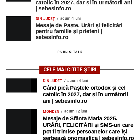
catolic în 2027, dar și în următorii ani
| sebesinfo.ro
acum 4 luni
DIN JUDEȚ
Mesaje de Paște. Urări și felicitări
pentru familie și prieteni |
sebesinfo.ro
PUBLICITATE
CELE MAI CITITE ȘTIRI
acum 4 luni
DIN JUDEȚ
Când pică Paștele ortodox și cel
catolic în 2027, dar și în următorii
ani | sebesinfo.ro
acum 12 luni
MONDEN
Mesaje de Sfânta Maria 2025.
URĂRI, FELICITĂRI și SMS-uri care
pot fi trimise persoanelor care își
serbează onomastica | sebesinfo.ro