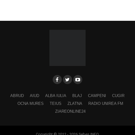
ABRUD
AIUD
ALBA IULIA
BLAJ
CAMPENI
CUGIR
OCNA MURES
TEIUS
ZLATNA
RADIO UNIREA FM
ZIAREONLINE24
Copyright © 2012 - 2026 Sebes INFO