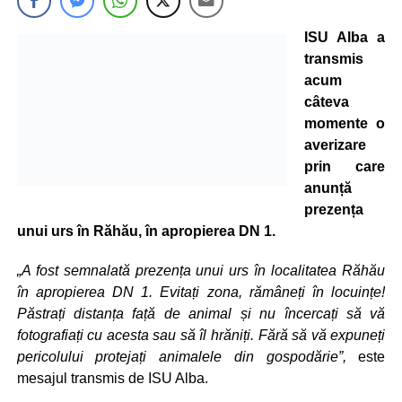
ISU Alba a
transmis
acum
câteva
momente o
averizare
prin care
anunță
prezența
unui urs în Răhău, în apropierea DN 1.
„A fost semnalată prezența unui urs în localitatea Răhău
în apropierea DN 1. Evitați zona, rămâneți în locuințe!
Păstrați distanța față de animal și nu încercați să vă
fotografiați cu acesta sau să îl hrăniți. Fără să vă expuneți
pericolului protejați animalele din gospodărie”,
este
mesajul transmis de ISU Alba.