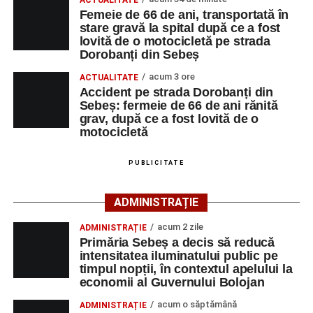
ACTUALITATE
strada Dorobanți din Sebeș
La locul accidentului intervine Detașamentul de Pompieri
Femeie de 66 de ani, transportată în
Accident pe strada Dorobanți din Sebeș: fermeie
stare gravă la spital după ce a fost
Sebeș, cu o autospecială de stingere cu apă și spumă și
lovită de o motocicletă pe strada
de 66 de ani rănită grav, după ce a fost lovită de o
un echipaj de Terapie Intensivă Mobilă, pentru acordarea
Dorobanți din Sebeș
motocicletă
primului ajutor medical și asigurarea măsurilor specifice.
acum 3 ore
ACTUALITATE
4–6 septembrie 2026: Prima ediție a Transylvania
Accident pe strada Dorobanți din
Polițiștii s-au deplasat la fața locului pentru efectuarea
Fest, la Cetatea Greavilor din Gârbova
Sebeș: fermeie de 66 de ani rănită
cercetărilor și stabilirea împrejurărilor exacte în care s-a
grav, după ce a fost lovită de o
produs accidentul. De asemenea, aceștia acționează
motocicletă
pentru fluidizarea traficului rutier în zonă.
PUBLICITATE
ACTUALIZARE:
„Victima, o persoană de sex feminin de
66 ani, va fi transportată la UPU Alba Iulia”
, a mai
ADMINISTRAȚIE
transmis ISU Alba.
acum 2 zile
ADMINISTRAȚIE
Primăria Sebeș a decis să reducă
intensitatea iluminatului public pe
timpul nopții, în contextul apelului la
Adaugă-ne ca sursă preferată
economii al Guvernului Bolojan
acum o săptămână
ADMINISTRAȚIE
Urmărește-ne pe Google News