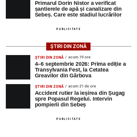
Primarul Dorin Nistor a verificat
șantierele de apă și canalizare din
Sebeș. Care este stadiul lucrărilor
Ultimele știri din Sebeș
Femeie de 66 de ani, transportată în stare gravă la
PUBLICITATE
spital după ce a fost lovită de o motocicletă pe
strada Dorobanți din Sebeș
ȘTIRI DIN ZONĂ
Accident pe strada Dorobanți din Sebeș: fermeie
acum 19 ore
ȘTIRI DIN ZONĂ
de 66 de ani rănită grav, după ce a fost lovită de o
4–6 septembrie 2026: Prima ediție a
motocicletă
Transylvania Fest, la Cetatea
Greavilor din Gârbova
4–6 septembrie 2026: Prima ediție a Transylvania
Fest, la Cetatea Greavilor din Gârbova
acum 21 de ore
ȘTIRI DIN ZONĂ
Accident rutier la ieșirea din Șugag
spre Popasul Regelui. Intervin
pompierii din Sebeș
PUBLICITATE