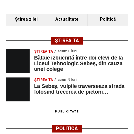
Ştirea zilei
Actualitate
Politică
ȘTIREA TA
acum 8 luni
ŞTIREA TA
Bătaie izbucnită între doi elevi de la
Liceul Tehnologic Sebeș, din cauza
unei colege
acum 9 luni
ŞTIREA TA
La Sebeș, vulpile traverseaza strada
folosind trecerea de pietoni…
PUBLICITATE
POLITICĂ