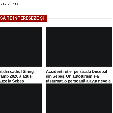
PUBLICITATE
SĂ TE INTERESEZE ȘI
t din cadrul String
Accident rutier pe strada Decebal
amp 2026 a adus
din Sebeș. Un autoturism s-a
auze la Sebeș
răsturnat, o persoană a avut nevoie
de îngrijiri medicale