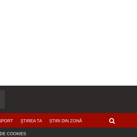
SPORT
ŞTIREA TA
ȘTIRI DIN ZONĂ
 DE COOKIES