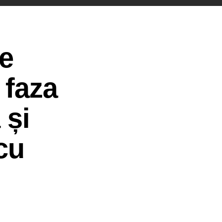
de
 faza
 și
cu