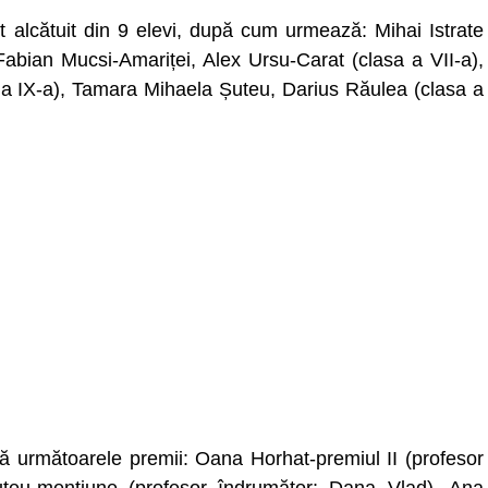
t alcătuit din 9 elevi, după cum urmează: Mihai Istrate
Fabian Mucsi-Amariței, Alex Ursu-Carat (clasa a VII-a),
a a IX-a), Tamara Mihaela Șuteu, Darius Răulea (clasa a
să următoarele premii: Oana Horhat-premiul II (profesor