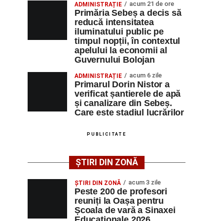
acum 21 de ore
ADMINISTRAȚIE
Primăria Sebeș a decis să
reducă intensitatea
iluminatului public pe
timpul nopții, în contextul
apelului la economii al
Guvernului Bolojan
acum 6 zile
ADMINISTRAȚIE
Primarul Dorin Nistor a
verificat șantierele de apă
și canalizare din Sebeș.
Care este stadiul lucrărilor
PUBLICITATE
ȘTIRI DIN ZONĂ
acum 3 zile
ȘTIRI DIN ZONĂ
Peste 200 de profesori
reuniți la Oașa pentru
Școala de vară a Sinaxei
Educaționale 2026