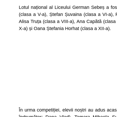
Lotul național al Liceului German Sebeș a fos
(clasa a V-a), Ștefan Șuvaina (clasa a VI-a), 
Alisa Truța (clasa a VIII-a), Ana Capătă (clas
X-a) și Oana Ștefania Horhat (clasa a XII-a).
În urma competiției, elevii noștri au adus aca