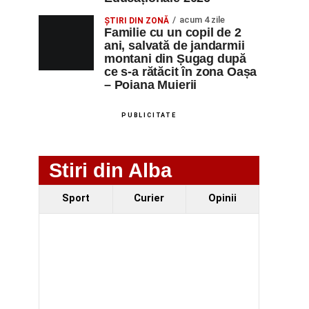
acum 4 zile
ȘTIRI DIN ZONĂ
Familie cu un copil de 2
ani, salvată de jandarmii
montani din Șugag după
ce s-a rătăcit în zona Oașa
– Poiana Muierii
PUBLICITATE
Stiri din Alba
Sport
Curier
Opinii