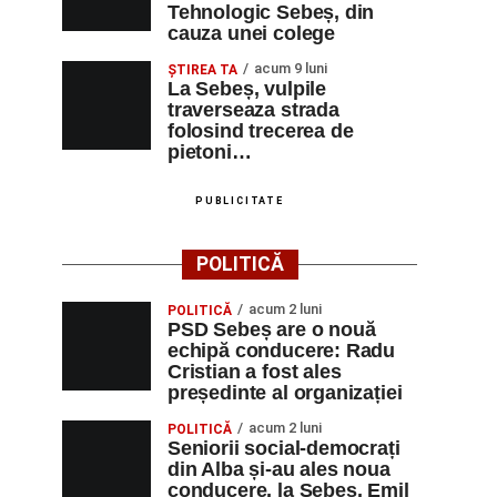
Tehnologic Sebeș, din
cauza unei colege
acum 9 luni
ŞTIREA TA
La Sebeș, vulpile
traverseaza strada
folosind trecerea de
pietoni…
PUBLICITATE
POLITICĂ
acum 2 luni
POLITICĂ
PSD Sebeș are o nouă
echipă conducere: Radu
Cristian a fost ales
președinte al organizației
acum 2 luni
POLITICĂ
Seniorii social-democrați
din Alba și-au ales noua
conducere, la Sebeș. Emil