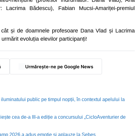
teu-mențiune (profesor îndrumător: Dana Vlad), Ana
r: Lacrima Bădescu), Fabian Mucsi-Amariței-premiul
, cât și de doamnele profesoare Dana Vlad și Lacrima
rmărit evoluția elevilor participanți!
ă
Urmărește-ne pe Google News
luminatului public pe timpul nopții, în contextul apelului la
te cea de-a III-a ediție a concursului „CicloAventurier de
Camp 2026 a adus emoție și aplauze la Sebeș