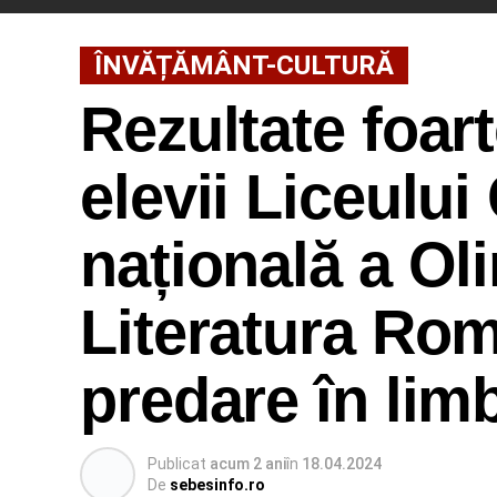
ÎNVĂȚĂMÂNT-CULTURĂ
Rezultate foar
elevii Liceulu
națională a Ol
Literatura Rom
predare în limb
Publicat
acum 2 ani
în
18.04.2024
De
sebesinfo.ro