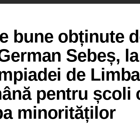
te bune obținute 
i German Sebeș, la
impiadei de Limba
ână pentru școli 
a minorităților