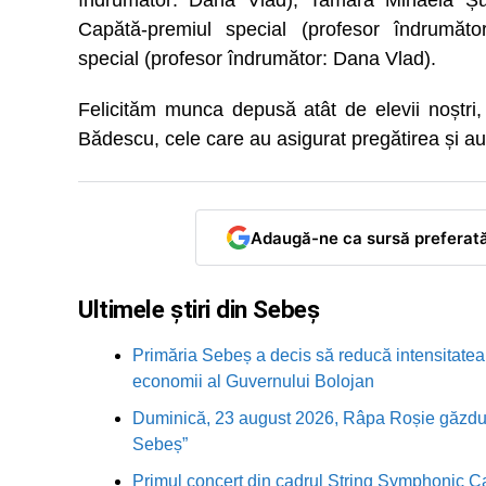
îndrumător: Dana Vlad), Tamara Mihaela Șu
Capătă-premiul special (profesor îndrumăto
special (profesor îndrumător: Dana Vlad).
Felicităm munca depusă atât de elevii noștri
Bădescu, cele care au asigurat pregătirea și au u
Adaugă-ne ca sursă preferat
Ultimele știri din Sebeș
Primăria Sebeș a decis să reducă intensitatea i
economii al Guvernului Bolojan
Duminică, 23 august 2026, Râpa Roșie găzduieș
Sebeș”
Primul concert din cadrul String Symphonic 