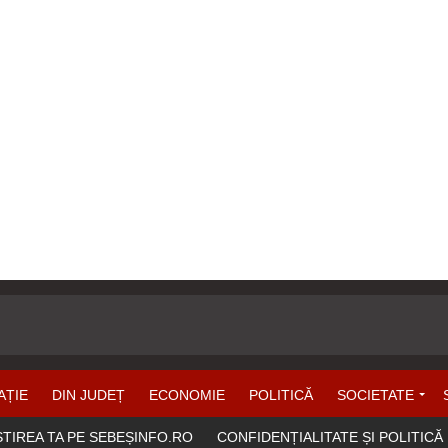
AȚIE
DIN JUDEȚ
ECONOMIE
POLITICĂ
SOCIETATE
ȘTIREA TA PE SEBEȘINFO.RO
CONFIDENȚIALITATE ȘI POLITICĂ