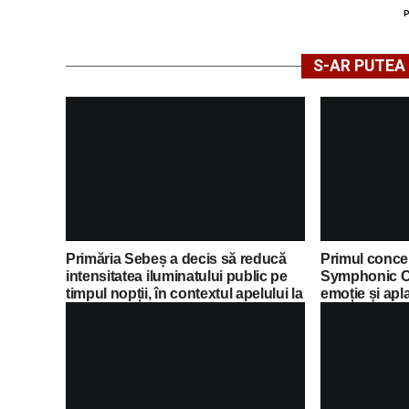
S-AR PUTEA 
Primăria Sebeș a decis să reducă
Primul concer
intensitatea iluminatului public pe
Symphonic C
timpul nopții, în contextul apelului la
emoție și apl
economii al Guvernului Bolojan