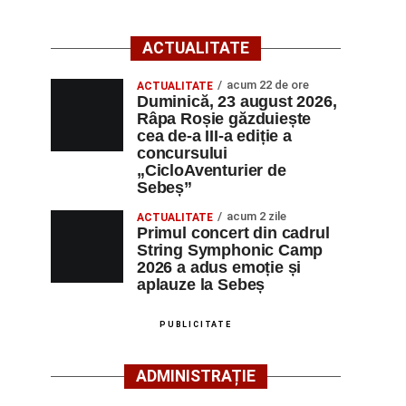
ACTUALITATE
acum 22 de ore
ACTUALITATE
Duminică, 23 august 2026,
Râpa Roșie găzduiește
cea de-a III-a ediție a
concursului
„CicloAventurier de
Sebeș”
acum 2 zile
ACTUALITATE
Primul concert din cadrul
String Symphonic Camp
2026 a adus emoție și
aplauze la Sebeș
PUBLICITATE
ADMINISTRAȚIE