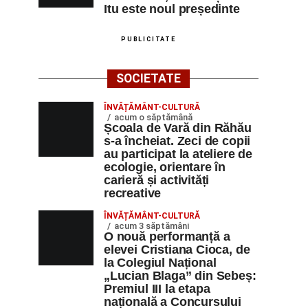
Itu este noul președinte
PUBLICITATE
SOCIETATE
ÎNVĂȚĂMÂNT-CULTURĂ
acum o săptămână
Școala de Vară din Răhău
s-a încheiat. Zeci de copii
au participat la ateliere de
ecologie, orientare în
carieră și activități
recreative
ÎNVĂȚĂMÂNT-CULTURĂ
acum 3 săptămâni
O nouă performanță a
elevei Cristiana Cioca, de
la Colegiul Național
„Lucian Blaga” din Sebeș:
Premiul III la etapa
națională a Concursului