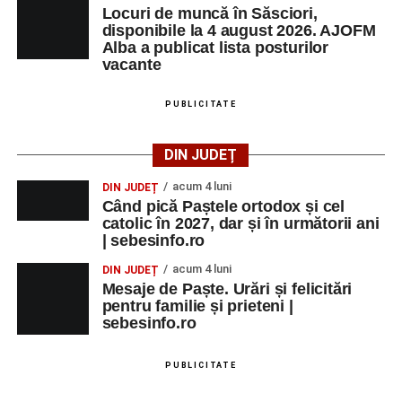
Locuri de muncă în Săsciori,
disponibile la 4 august 2026. AJOFM
Alba a publicat lista posturilor
vacante
PUBLICITATE
DIN JUDEȚ
acum 4 luni
DIN JUDEȚ
Când pică Paștele ortodox și cel
catolic în 2027, dar și în următorii ani
| sebesinfo.ro
acum 4 luni
DIN JUDEȚ
Mesaje de Paște. Urări și felicitări
pentru familie și prieteni |
sebesinfo.ro
PUBLICITATE