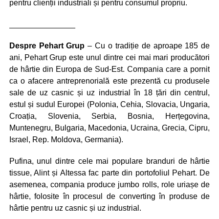
pentru clienții industriali și pentru consumul propriu.
_______________
Despre Pehart Grup
– Cu o tradiție de aproape 185 de
ani, Pehart Grup este unul dintre cei mai mari producători
de hârtie din Europa de Sud-Est. Compania care a pornit
ca o afacere antreprenorială este prezentă cu produsele
sale de uz casnic și uz industrial în 18 țări din centrul,
estul și sudul Europei (Polonia, Cehia, Slovacia, Ungaria,
Croația, Slovenia, Serbia, Bosnia, Herțegovina,
Muntenegru, Bulgaria, Macedonia, Ucraina, Grecia, Cipru,
Israel, Rep. Moldova, Germania).
Pufina, unul dintre cele mai populare branduri de hârtie
tissue, Alint și Altessa fac parte din portofoliul Pehart. De
asemenea, compania produce jumbo rolls, role uriașe de
hârtie, folosite în procesul de converting în produse de
hârtie pentru uz casnic și uz industrial.