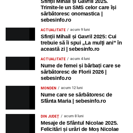
Sfinții Mihail și Gavrill 2025.
Trimite-le un SMS celor care își
sărbătoresc onomastica |
sebesinfo.ro
acum 9 luni
ACTUALITATE
Sfinții Mihail și Gavril 2025: Cui
trebuie să îi spui „La mulţi ani” în
această zi | sebesinfo.ro
acum 4 luni
ACTUALITATE
Nume de femei și bărbați care se
sărbătoresc de Florii 2026 |
sebesinfo.ro
acum 12 luni
MONDEN
Nume care se sărbătoresc de
Sfânta Maria | sebesinfo.ro
acum 8 luni
DIN JUDEȚ
Mesaje de Sfântul Nicolae 2025.
Felicitări și urări de Moș Nicolae