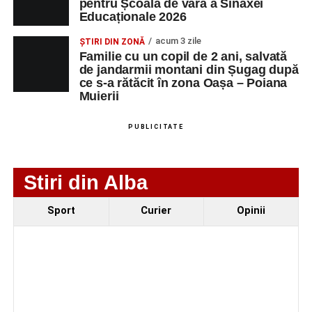
pentru Școala de vară a Sinaxei
SC Maier
OPERATOR LA
1
0752826367
Educaționale 2026
Technology Srl
MASINI-UNELTE
CU COMANDA
acum 3 zile
ȘTIRI DIN ZONĂ
NUMERICA
Familie cu un copil de 2 ani, salvată
de jandarmii montani din Șugag după
ce s-a rătăcit în zona Oașa – Poiana
Muierii
Adaugă-ne ca sursă preferată
PUBLICITATE
Urmărește-ne pe Google News
Stiri din Alba
Ultimele știri din Sebeș
Sport
Curier
Opinii
Primăria Sebeș a decis să reducă intensitatea
iluminatului public pe timpul nopții, în contextul
apelului la economii al Guvernului Bolojan
Duminică, 23 august 2026, Râpa Roșie găzduiește
cea de-a III-a ediție a concursului „CicloAventurier