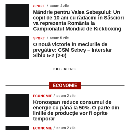
acum 4 zile
SPORT
Mândrie pentru Valea Sebeșului: Un
copil de 10 ani cu rădăcini în Săsciori
va reprezenta România la
Campionatul Mondial de Kickboxing
acum 5 zile
SPORT
O nouă victorie în meciurile de
pregătire: CSM Sebeș – Interstar
Sibiu 5-2 (2-0)
PUBLICITATE
ECONOMIE
acum 2 zile
ECONOMIE
Kronospan reduce consumul de
energie cu până la 50%. O parte din
liniile de producție vor fi oprite
temporar
acum 2 zile
ECONOMIE