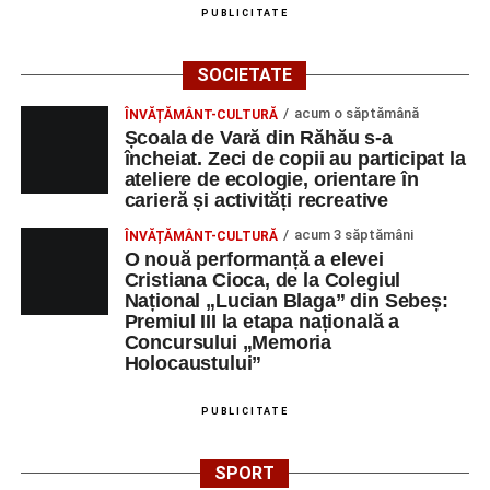
PUBLICITATE
SOCIETATE
acum o săptămână
ÎNVĂȚĂMÂNT-CULTURĂ
Școala de Vară din Răhău s-a
încheiat. Zeci de copii au participat la
ateliere de ecologie, orientare în
carieră și activități recreative
acum 3 săptămâni
ÎNVĂȚĂMÂNT-CULTURĂ
O nouă performanță a elevei
Cristiana Cioca, de la Colegiul
Național „Lucian Blaga” din Sebeș:
Premiul III la etapa națională a
Concursului „Memoria
Holocaustului”
PUBLICITATE
SPORT