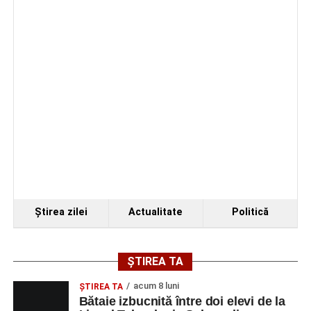
de Sebeș”
Primul concert din cadrul String Symphonic Camp
2026 a adus emoție și aplauze la Sebeș
Ştirea zilei
Actualitate
Politică
ȘTIREA TA
acum 8 luni
ŞTIREA TA
Bătaie izbucnită între doi elevi de la