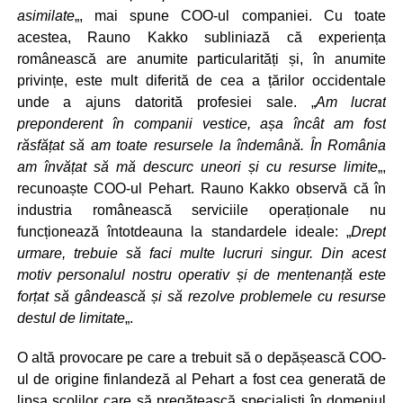
asimilate
„, mai spune COO-ul companiei. Cu toate
acestea, Rauno Kakko subliniază că experiența
românească are anumite particularități și, în anumite
privințe, este mult diferită de cea a țărilor occidentale
unde a ajuns datorită profesiei sale. „
Am lucrat
preponderent în companii vestice, așa încât am fost
răsfățat să am toate resursele la îndemână. În România
am învățat să mă descurc uneori și cu resurse limite
„,
recunoaște COO-ul Pehart. Rauno Kakko observă că în
industria românească serviciile operaționale nu
funcționează întotdeauna la standardele ideale: „
Drept
urmare, trebuie să faci multe lucruri singur. Din acest
motiv personalul nostru operativ și de mentenanță este
forțat să gândească și să rezolve problemele cu resurse
destul de limitate
„.
O altă provocare pe care a trebuit să o depășească COO-
ul de origine finlandeză al Pehart a fost cea generată de
lipsa școlilor care să pregătească specialiști în domeniul