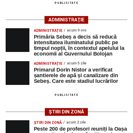
PUBLICITATE
agenția teritorială de care aparține persoana aflată în
căutarea unui loc de muncă.
ADMINISTRAȚIE
Lista publicată de AJOFM Alba include, pe lângă
acum 9 ore
ADMINISTRAȚIE
denumirea posturilor vacante din Săsciori, și datele de
Primăria Sebeș a decis să reducă
contact ale angajatorilor, precum numere de telefon și
intensitatea iluminatului public pe
timpul nopții, în contextul apelului la
adrese de e-mail, pentru ca persoanele interesate să
economii al Guvernului Bolojan
poată solicita detalii despre condițiile de angajare,
programul de lucru și procesul de recrutare.
acum 5 zile
ADMINISTRAȚIE
Primarul Dorin Nistor a verificat
șantierele de apă și canalizare din
Mai jos puteți consulta lista completă a locurilor de
Sebeș. Care este stadiul lucrărilor
muncă disponibile în comuna Săsciori la data de 4
august 2026, precum și datele de contact ale
PUBLICITATE
angajatorilor:
ȘTIRI DIN ZONĂ
AGENT
OCUPAŢIA
NR.
NR.
LMV
TELEFON/E-
acum 2 zile
ȘTIRI DIN ZONĂ
MAIL
Peste 200 de profesori reuniți la Oașa