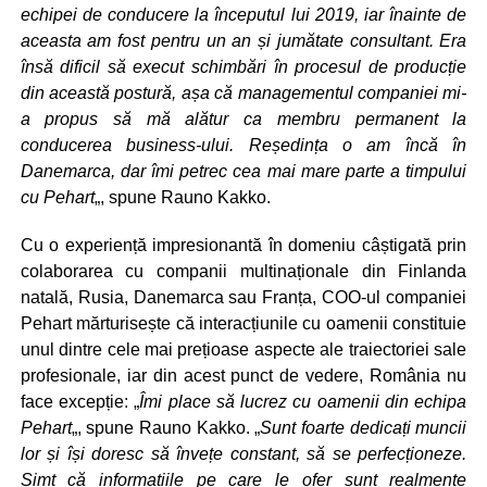
echipei de conducere la începutul lui 2019, iar înainte de
aceasta am fost pentru un an și jumătate consultant. Era
însă dificil să execut schimbări în procesul de producție
din această postură, așa că managementul companiei mi-
a propus să mă alătur ca membru permanent la
conducerea business-ului. Reședința o am încă în
Danemarca, dar îmi petrec cea mai mare parte a timpului
cu Pehart
„, spune Rauno Kakko.
Cu o experiență impresionantă în domeniu câștigată prin
colaborarea cu companii multinaționale din Finlanda
natală, Rusia, Danemarca sau Franța, COO-ul companiei
Pehart mărturisește că interacțiunile cu oamenii constituie
unul dintre cele mai prețioase aspecte ale traiectoriei sale
profesionale, iar din acest punct de vedere, România nu
face excepție: „
Îmi place să lucrez cu oamenii din echipa
Pehart
„, spune Rauno Kakko. „
Sunt foarte dedicați muncii
lor și își doresc să învețe constant, să se perfecționeze.
Simt că informațiile pe care le ofer sunt realmente