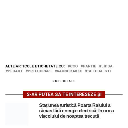
ALTE ARTICOLE ETICHETATE CU:
COO
HARTIE
LIPSA
PEHART
PRELUCRARE
RAUNO KAKKO
SPECIALISTI
PUBLICITATE
S-AR PUTEA SĂ TE INTERESEZE ȘI
Stațiunea turistică Poarta Raiului a
rămas fără energie electrică, în urma
viscolului de noaptea trecută