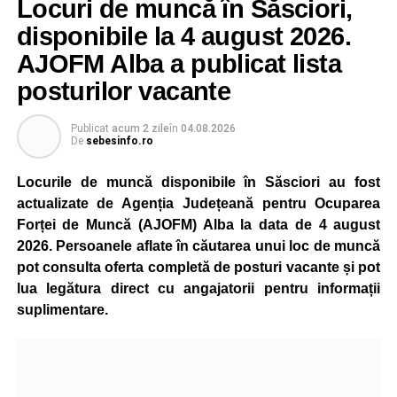
Locuri de muncă în Săsciori,
gradual, în funcție de necesitățile sistemului energetic.
Reprezentanții Kronospan precizează că evoluția situației
disponibile la 4 august 2026.
este monitorizată permanent, iar activitatea va reveni la
AJOFM Alba a publicat lista
capacitate normală imediat ce condițiile vor permite.
posturilor vacante
Compania dă asigurări că oprirea temporară a unor linii
de producție nu va afecta livrările către clienți.
Publicat
acum 2 zile
în
04.08.2026
De
sebesinfo.ro
Kronospan se numără printre cei mai mari consumatori de
energie electrică din România. O parte din necesarul
Locurile de muncă disponibile în Săsciori au fost
energetic este acoperită prin producția proprie de energie,
actualizate de Agenția Județeană pentru Ocuparea
realizată cu ajutorul panourilor fotovoltaice și al unităților
Forței de Muncă (AJOFM) Alba la data de 4 august
de cogenerare.
2026. Persoanele aflate în căutarea unui loc de muncă
pot consulta oferta completă de posturi vacante și pot
Reprezentanții companiei afirmă că vor continua
lua legătura direct cu angajatorii pentru informații
colaborarea cu autoritățile și operatorii din domeniul
suplimentare.
energetic pentru a contribui la depășirea perioadei dificile
și la menținerea stabilității Sistemului Energetic Național.