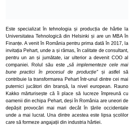
Este specializat în tehnologia și producția de hârtie la
Universitatea Tehnologică din Helsinki și are un MBA în
Finanțe. A venit în România pentru prima dată în 2017, la
invitația Pehart, unde a și rămas, în calitate de consultant,
pentru un an și jumătate, iar ulterior a devenit COO al
companiei. Rolul său este
„să implementeze cele mai
bune practici în procesul de producție”
și astfel să
contribuie la transformarea Pehart într-unul dintre cei mai
puternici jucători din branșă, la nivel european. Rauno
Kakko mărturisește că îi place să lucreze împreună cu
oamenii din echipa Pehart, deși în România are uneori de
depășit provocări mai mari decât în țările occidentale
unde a mai lucrat. Una dintre acestea este lipsa școlilor
care să formeze angajații din industria hârtiei.