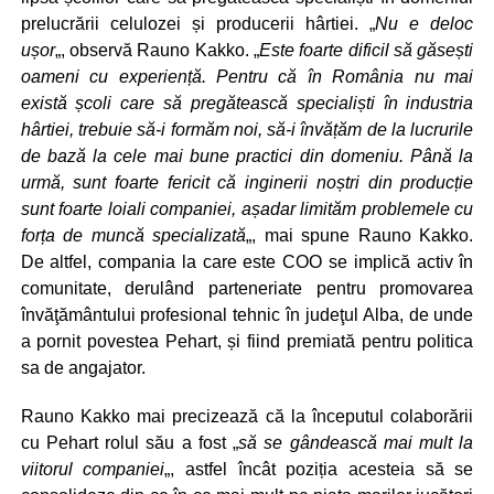
prelucrării celulozei și producerii hârtiei. „
Nu e deloc
ușor
„, observă Rauno Kakko. „
Este foarte dificil să găsești
oameni cu experiență. Pentru că în România nu mai
există școli care să pregătească specialiști în industria
hârtiei, trebuie să-i formăm noi, să-i învățăm de la lucrurile
de bază la cele mai bune practici din domeniu. Până la
urmă, sunt foarte fericit că inginerii noștri din producție
sunt foarte loiali companiei, așadar limităm problemele cu
forța de muncă specializată
„, mai spune Rauno Kakko.
De altfel, compania la care este COO se implică activ în
comunitate, derulând parteneriate pentru promovarea
învăţământului profesional tehnic în judeţul Alba, de unde
a pornit povestea Pehart, și fiind premiată pentru politica
sa de angajator.
Rauno Kakko mai precizează că la începutul colaborării
cu Pehart rolul său a fost „
să se gândească mai mult la
viitorul companiei
„, astfel încât poziția acesteia să se