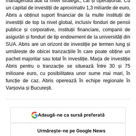
managerială atât la nivel strategic, cât și operațional. Cu
un capital de investiții de aproximativ 1,3 miliarde de euro,
Abris a obținut suport financiar de la multe instituții de
investiții de top la nivel global, inclusiv fonduri de pensii
publice și corporative, instituții financiare, companii de
asigurări și fonduri de tip endowment de la universități din
SUA. Abris are un orizont de investiție pe termen lung și
urmărește de obicei tranzacțiile în care poate obține un
pachet majoritar sau total în investiție. Marja de investiție
Abris pentru o tranzacție se situează între 30 și 75
milioane euro, cu posibilitatea unor sume mai mari, în
funcție de caz. Abris operează în echipe regionale în
Varșovia și București.
Adaugă-ne ca sursă preferată
Urmărește-ne pe Google News