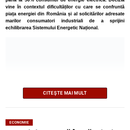
vine în contextul dificultăților cu care se confruntă
piața energiei din România și al solicitărilor adresate
marilor consumatori industriali de a sprijini
echilibrarea Sistemului Energetic Național.
CITEȘTE MAI MULT
ECONOMIE
Potrivit unui comunicat al companiei, măsura va fi aplicată