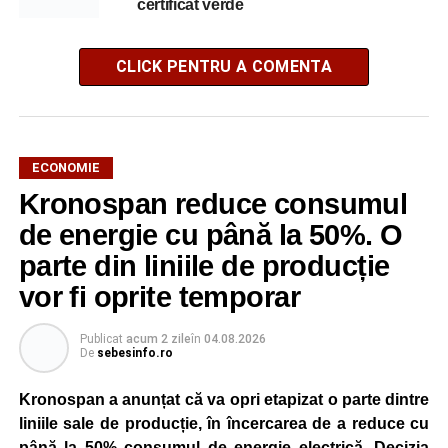
certificat verde
CLICK PENTRU A COMENTA
ECONOMIE
Kronospan reduce consumul
de energie cu până la 50%. O
parte din liniile de producție
vor fi oprite temporar
Publicat
acum 2 zile
în
04.08.2026
De
sebesinfo.ro
Kronospan a anunțat că va opri etapizat o parte dintre
liniile sale de producție, în încercarea de a reduce cu
până la 50% consumul de energie electrică. Decizia