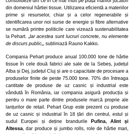
consolideze din ce în ce mai mult pe piața marilor jucători
din domeniul hârtiei tissue. Utilizarea eficientă a materiilor
prime și resurselor, chiar și a celor regenerabile și
identificarea unor noi surse de energie și fibre alternative
se numără printre politicile care vizează sustenabilitatea
la Pehart. „
Iar acestea sunt lucruri concrete, nu elemente
de discurs public
„, subliniază Rauno Kakko.
Compania Pehart produce anual 100.000 tone de hârtie
tissue în cele două fabrici ale sale de la Sebeș, județul
Alba și Dej, județul Cluj și are o capacitate de procesare a
produselor finite de peste 75.000 tone. 70% din întreaga
cantitate de produse de uz casnic și industrial este
vândută în România, iar compania asigură producția și
pentru o mare parte dintre produsele marcă proprie ale
lanțurilor de retail. Pehart Grup este prezent cu produse
de uz casnic și industrial în 18 țări din centrul, estul și
sudul Europei și deține brandurile
Pufina, Alint și
Altessa
, dar produce și jumbo rolls, role de hârtie mari,