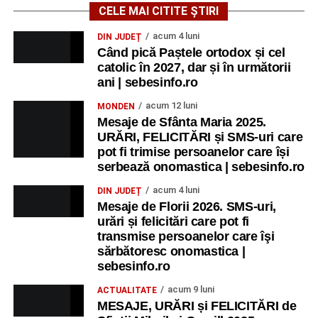
CELE MAI CITITE ȘTIRI
acum 4 luni
DIN JUDEȚ
Când pică Paștele ortodox și cel
catolic în 2027, dar și în următorii
ani | sebesinfo.ro
acum 12 luni
MONDEN
Mesaje de Sfânta Maria 2025.
URĂRI, FELICITĂRI și SMS-uri care
pot fi trimise persoanelor care își
serbează onomastica | sebesinfo.ro
acum 4 luni
DIN JUDEȚ
Mesaje de Florii 2026. SMS-uri,
urări și felicitări care pot fi
transmise persoanelor care îşi
sărbătoresc onomastica |
sebesinfo.ro
acum 9 luni
ACTUALITATE
MESAJE, URĂRI și FELICITĂRI de