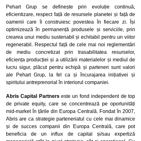
Pehart Grup se definește prin evoluție continuă,
eficientizare, respect față de resursele planetei și față de
oamenii care îi construiesc povestea în fiecare zi. Își
optimizează în permanență produsele și serviciile, prin
crearea unui mediu sustenabil și echitabil pentru un viitor
regenerabil. Respectul față de cele mai noi reglementări
de mediu concretizat prin trasabilitatea resurselor,
eficiența producției și a utilizării materialelor și mediul de
lucru sigur, plăcut pentru echipă și parteneri sunt valori
ale Pehart Grup, la fel ca și încurajarea inițiativei și
spiritului antreprenorial în interiorul companiei.
Abris Capital Partners
este un fond independent de top
de private equity, care se concentrează pe oportunități
mid-market în țările din Europa Centrală. Fondat în 2007,
Abris are ca strategie parteneriatul cu cele mai dinamice
și de succes companii din Europa Centrală, care pot
beneficia de un influx de capital și/sau expertiză