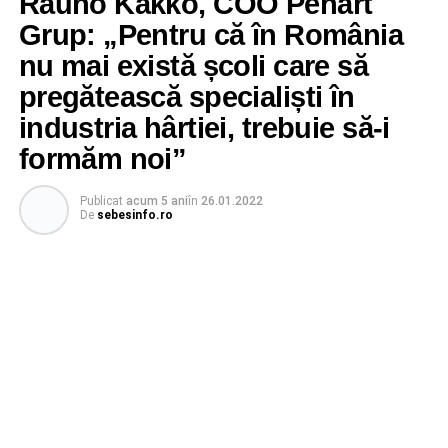
Rauno Kakko, COO Pehart
Grup: „Pentru că în România
nu mai există școli care să
pregătească specialiști în
industria hârtiei, trebuie să-i
formăm noi”
Publicat
acum 5 ani
în
26.01.2022
De
sebesinfo.ro