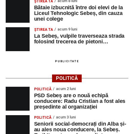
acum 8 luni
ŞTIREA TA
Bătaie izbucnită între doi elevi de la
Liceul Tehnologic Sebeș, din cauza
unei colege
acum 9 luni
ŞTIREA TA
La Sebeș, vulpile traverseaza strada
folosind trecerea de pietoni…
PUBLICITATE
POLITICĂ
acum 2 luni
POLITICĂ
PSD Sebeș are o nouă echipă
conducere: Radu Cristian a fost ales
președinte al organizației
acum 3 luni
POLITICĂ
Seniorii social-democrați din Alba și-
au ales noua conducere, la Sebeș.