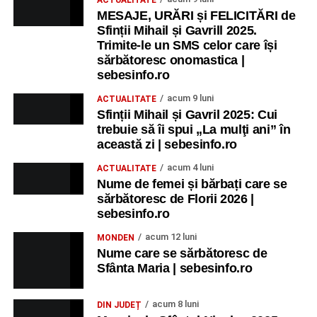
ACTUALITATE
MESAJE, URĂRI și FELICITĂRI de
Sfinții Mihail și Gavrill 2025.
Trimite-le un SMS celor care își
sărbătoresc onomastica |
sebesinfo.ro
acum 9 luni
ACTUALITATE
Sfinții Mihail și Gavril 2025: Cui
trebuie să îi spui „La mulţi ani” în
această zi | sebesinfo.ro
acum 4 luni
ACTUALITATE
Nume de femei și bărbați care se
sărbătoresc de Florii 2026 |
sebesinfo.ro
acum 12 luni
MONDEN
Nume care se sărbătoresc de
Sfânta Maria | sebesinfo.ro
acum 8 luni
DIN JUDEȚ