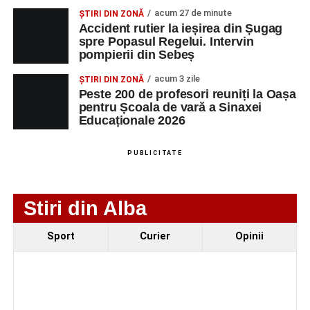
echilibru și continuitate.
Biciclist de 70 de ani, rănit într-un accident rutier
acum 27 de minute
ȘTIRI DIN ZONĂ
produs pe strada Dorobanți din Sebeș
Accident rutier la ieșirea din Șugag
Multă putere, inspirație și rezultate frumoase în noul
spre Popasul Regelui. Intervin
Zilele Municipiului Sebeș 2026: zece zile de
mandat.
pompierii din Sebeș
spectacole, filme, sport și evenimente culturale, la
Aveți toată susținerea pentru proiecte care unesc oamenii
festivalul „Armonii în Sebeș”. Programul complet
acum 3 zile
ȘTIRI DIN ZONĂ
Peste 200 de profesori reuniți la Oașa
și dau valoare comunității.
pentru Școala de vară a Sinaxei
Educaționale 2026
Împreună construim mai mult decât o organizație —
construim respect, colaborare și viitor
”, a transmis
PUBLICITATE
președintele Corneliu Mureșan, președintele organizației
PSD Alba.
Stiri din Alba
Constantin PREDESCU
Sport
Curier
Opinii
Adaugă-ne ca sursă preferată