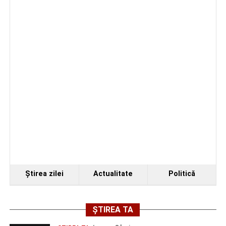
Urmărește-ne pe Google News
Ultimele știri din Sebeș
Accident rutier la ieșirea din Șugag spre Popasul
Regelui. Intervin pompierii din Sebeș
Biciclist de 70 de ani, rănit într-un accident rutier
produs pe strada Dorobanți din Sebeș
Zilele Municipiului Sebeș 2026: zece zile de
spectacole, filme, sport și evenimente culturale, la
festivalul „Armonii în Sebeș”. Programul complet
Ştirea zilei
Actualitate
Politică
ȘTIREA TA