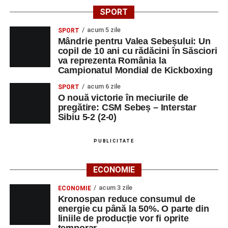
SPORT
acum 5 zile
SPORT
Mândrie pentru Valea Sebeșului: Un
copil de 10 ani cu rădăcini în Săsciori
va reprezenta România la
Campionatul Mondial de Kickboxing
acum 6 zile
SPORT
O nouă victorie în meciurile de
pregătire: CSM Sebeș – Interstar
Sibiu 5-2 (2-0)
PUBLICITATE
ECONOMIE
acum 3 zile
ECONOMIE
Kronospan reduce consumul de
energie cu până la 50%. O parte din
liniile de producție vor fi oprite