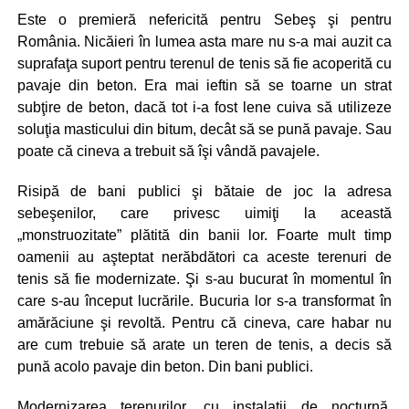
Este o premieră nefericită pentru Sebeş şi pentru
România. Nicăieri în lumea asta mare nu s-a mai auzit ca
suprafaţa suport pentru terenul de tenis să fie acoperită cu
pavaje din beton. Era mai ieftin să se toarne un strat
subţire de beton, dacă tot i-a fost lene cuiva să utilizeze
soluţia masticului din bitum, decât să se pună pavaje. Sau
poate că cineva a trebuit să îşi vândă pavajele.
Risipă de bani publici şi bătaie de joc la adresa
sebeşenilor, care privesc uimiţi la această
„monstruozitate” plătită din banii lor. Foarte mult timp
oamenii au aşteptat nerăbdători ca aceste terenuri de
tenis să fie modernizate. Şi s-au bucurat în momentul în
care s-au început lucrările. Bucuria lor s-a transformat în
amărăciune şi revoltă. Pentru că cineva, care habar nu
are cum trebuie să arate un teren de tenis, a decis să
pună acolo pavaje din beton. Din bani publici.
Modernizarea terenurilor, cu instalaţii de nocturnă,