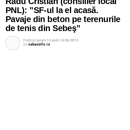
Radu Cristian (consilier local
PNL): ”SF-ul la el acasă.
Pavaje din beton pe terenurile
de tenis din Sebeş”
Publicat
acum 13 ani
în
24.06.2013
De
sebesinfo.ro