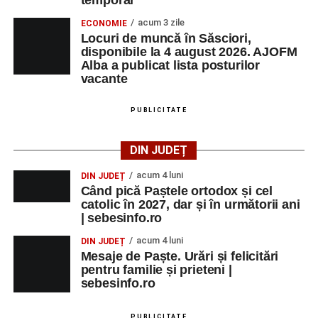
temporar
acum 3 zile
ECONOMIE
Locuri de muncă în Săsciori,
disponibile la 4 august 2026. AJOFM
Alba a publicat lista posturilor
vacante
PUBLICITATE
DIN JUDEȚ
acum 4 luni
DIN JUDEȚ
Când pică Paștele ortodox și cel
catolic în 2027, dar și în următorii ani
| sebesinfo.ro
acum 4 luni
DIN JUDEȚ
Mesaje de Paște. Urări și felicitări
pentru familie și prieteni |
sebesinfo.ro
PUBLICITATE