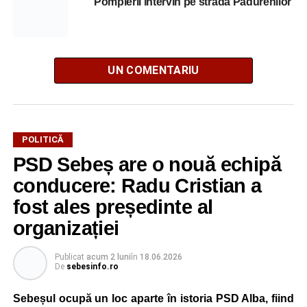
Pompierii intervin pe strada Pădurenilor
UN COMENTARIU
POLITICĂ
PSD Sebeș are o nouă echipă
conducere: Radu Cristian a
fost ales președinte al
organizației
Publicat
acum 2 luni
în
18.06.2026
De
sebesinfo.ro
Sebeșul ocupă un loc aparte în istoria PSD Alba, fiind