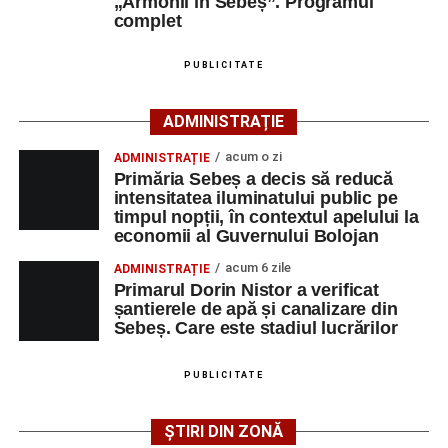
„Armonii în Sebeș”. Programul
doresc să vadă comunitatea dezvoltându-se prin
complet
implicarea și energia oamenilor săi.
PUBLICITATE
ADMINISTRAȚIE
Corneliu Mureșan,
Președinte PSD Alba
acum o zi
ADMINISTRAȚIE
Primăria Sebeș a decis să reducă
intensitatea iluminatului public pe
timpul nopții, în contextul apelului la
economii al Guvernului Bolojan
Adaugă-ne ca sursă preferată
acum 6 zile
ADMINISTRAȚIE
Primarul Dorin Nistor a verificat
Urmărește-ne pe Google News
șantierele de apă și canalizare din
„De azi, Organizația Seniorilor Sociali Democrati Alba
Sebeș. Care este stadiul lucrărilor
este mai puternică.
Ultimele știri din Sebeș
Am participat cu drag la un moment important, alături de
PUBLICITATE
Accident rutier la ieșirea din Șugag spre Popasul
oameni dedicați, experiență valoroasă și energie pentru
Regelui. Intervin pompierii din Sebeș
viitor. Seniorii organizației rămân exemplul de implicare,
ȘTIRI DIN ZONĂ