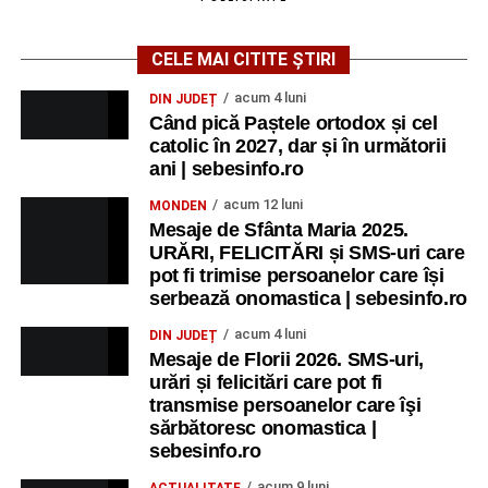
CELE MAI CITITE ȘTIRI
acum 4 luni
DIN JUDEȚ
Când pică Paștele ortodox și cel
catolic în 2027, dar și în următorii
ani | sebesinfo.ro
acum 12 luni
MONDEN
Mesaje de Sfânta Maria 2025.
URĂRI, FELICITĂRI și SMS-uri care
pot fi trimise persoanelor care își
serbează onomastica | sebesinfo.ro
acum 4 luni
DIN JUDEȚ
Mesaje de Florii 2026. SMS-uri,
urări și felicitări care pot fi
transmise persoanelor care îşi
sărbătoresc onomastica |
sebesinfo.ro
acum 9 luni