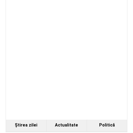
care urmărește să ofere tinerilor muzicieni oportunitatea
de a se perfecționa, de a colabora cu artiști din alte țări și
de a evolua împreună în fața publicului.
Organizatorii au transmis că recitalul de la Sebeș
Ştirea zilei
Actualitate
Politică
reprezintă doar începutul unei serii de concerte care vor