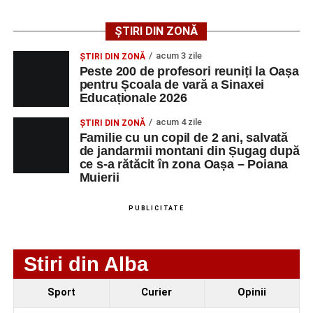
au venit la Sebeș și au susținut un recital apreciat de
public. Fiecare interpretare a evidențiat nivelul artistic al
ȘTIRI DIN ZONĂ
Facebook
Messenger
WhatsApp
Twitter/X
Email
tinerilor muzicieni și munca depusă în cadrul taberei, iar
acum 3 zile
ȘTIRI DIN ZONĂ
spectatorii au răsplătit prestațiile cu aplauze îndelungate.
Peste 200 de profesori reuniți la Oașa
pentru Școala de vară a Sinaxei
Educaționale 2026
acum 4 zile
ȘTIRI DIN ZONĂ
Familie cu un copil de 2 ani, salvată
de jandarmii montani din Șugag după
ce s-a rătăcit în zona Oașa – Poiana
Muierii
PUBLICITATE
Stiri din Alba
Sport
Curier
Opinii
Evenimentul face parte din programul
String Symphonic
Camp 2026
, proiect susținut de
Rotary Club Alba Iulia
,