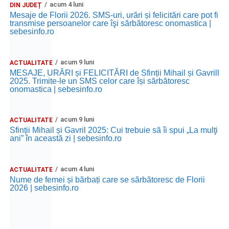
acum 4 luni
DIN JUDEȚ
Mesaje de Florii 2026. SMS-uri, urări și felicitări care pot fi
transmise persoanelor care îşi sărbătoresc onomastica |
sebesinfo.ro
acum 9 luni
ACTUALITATE
MESAJE, URĂRI și FELICITĂRI de Sfinții Mihail și Gavrill
2025. Trimite-le un SMS celor care își sărbătoresc
onomastica | sebesinfo.ro
acum 9 luni
ACTUALITATE
Sfinții Mihail și Gavril 2025: Cui trebuie să îi spui „La mulţi
ani” în această zi | sebesinfo.ro
acum 4 luni
ACTUALITATE
Nume de femei și bărbați care se sărbătoresc de Florii
2026 | sebesinfo.ro