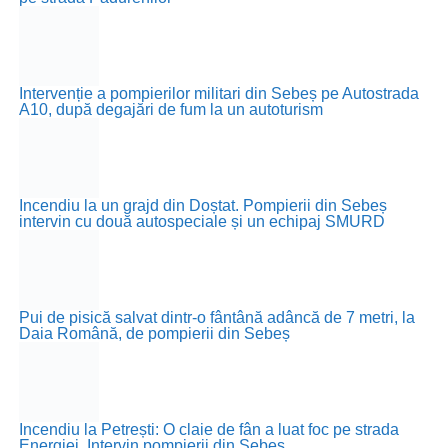
Intervenție a pompierilor militari din Sebeș pe Autostrada
A10, după degajări de fum la un autoturism
Incendiu la un grajd din Doștat. Pompierii din Sebeș
intervin cu două autospeciale și un echipaj SMURD
Pui de pisică salvat dintr-o fântână adâncă de 7 metri, la
Daia Română, de pompierii din Sebeș
Incendiu la Petrești: O claie de fân a luat foc pe strada
Energiei. Intervin pompierii din Sebeș