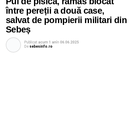
Pui de pisică, rămas blocat
între pereții a două case,
salvat de pompierii militari din
Sebeș
Publicat
acum 1 an
în
06.06.2025
De
sebesinfo.ro