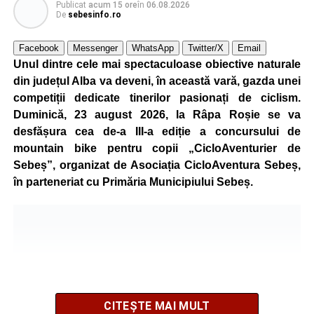
Publicat
acum 15 ore
în
06.08.2026
De
sebesinfo.ro
Facebook
Messenger
WhatsApp
Twitter/X
Email
Unul dintre cele mai spectaculoase obiective naturale
din județul Alba va deveni, în această vară, gazda unei
competiții dedicate tinerilor pasionați de ciclism.
Duminică, 23 august 2026, la Râpa Roșie se va
desfășura cea de-a III-a ediție a concursului de
mountain bike pentru copii „CicloAventurier de
Sebeș”, organizat de Asociația CicloAventura Sebeș,
în parteneriat cu Primăria Municipiului Sebeș.
CITEȘTE MAI MULT