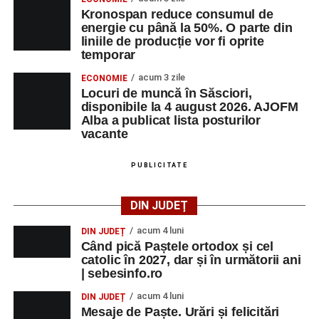
Kronospan reduce consumul de
energie cu până la 50%. O parte din
liniile de producție vor fi oprite
temporar
acum 3 zile
ECONOMIE
Locuri de muncă în Săsciori,
disponibile la 4 august 2026. AJOFM
Alba a publicat lista posturilor
vacante
PUBLICITATE
DIN JUDEȚ
acum 4 luni
DIN JUDEȚ
Când pică Paștele ortodox și cel
catolic în 2027, dar și în următorii ani
| sebesinfo.ro
acum 4 luni
DIN JUDEȚ
Mesaje de Paște. Urări și felicitări