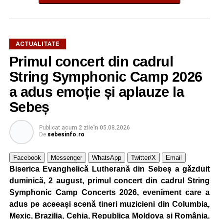
ACTUALITATE
Primul concert din cadrul
După două ediții organizate în Parcul Arini, competiția se
String Symphonic Camp 2026
mută într-un nou decor, oferind participanților ocazia de a
a adus emoție și aplauze la
concura într-un cadru natural deosebit. Evenimentul este
Sebeș
destinat copiilor și adolescenților cu vârste cuprinse între
5 și 18 ani, iar participarea este gratuită.
Publicat
acum 2 zile
în
05.08.2026
De
sebesinfo.ro
Organizatorii au pregătit trasee adaptate fiecărei categorii
de vârstă, astfel încât competiția să fie accesibilă atât
Facebook
Messenger
WhatsApp
Twitter/X
Email
celor aflați la început de drum, cât și celor cu experiență în
Biserica Evanghelică Lutherană din Sebeș a găzduit
mountain bike. La finalul întrecerii, cei mai bine clasați
duminică, 2 august, primul concert din cadrul String
concurenți vor fi recompensați cu premii în bani și premii
Symphonic Camp Concerts 2026, eveniment care a
oferite de partenerii evenimentului.
adus pe aceeași scenă tineri muzicieni din Columbia,
Mexic, Brazilia, Cehia, Republica Moldova și România.