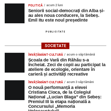
de Sebeș”
acum 2 luni
POLITICĂ
Primul concert din cadrul String Symphonic Camp
Seniorii social-democrați din Alba și-
au ales noua conducere, la Sebeș.
2026 a adus emoție și aplauze la Sebeș
Emil Itu este noul președinte
PUBLICITATE
Facebook
Messenger
WhatsApp
Twitter/X
Email
SOCIETATE
acum o săptămână
ÎNVĂȚĂMÂNT-CULTURĂ
Școala de Vară din Răhău s-a
încheiat. Zeci de copii au participat la
ateliere de ecologie, orientare în
carieră și activități recreative
acum 3 săptămâni
ÎNVĂȚĂMÂNT-CULTURĂ
O nouă performanță a elevei
Cristiana Cioca, de la Colegiul
Național „Lucian Blaga” din Sebeș:
Premiul III la etapa națională a
Concursului „Memoria
Holocaustului”