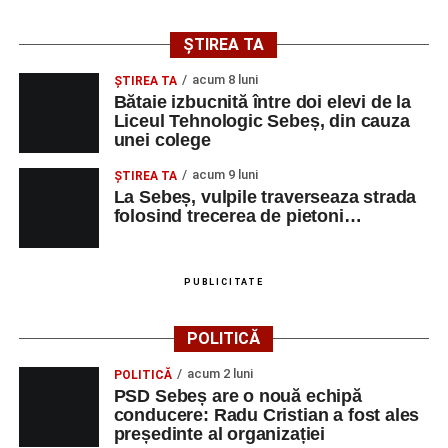
avea loc pe parcursul taberei, oferind comunității din
județul Alba ocazia de a descoperi tineri interpreți talentați
ȘTIREA TA
și de a lua parte la un veritabil schimb cultural prin
acum 8 luni
muzică.
ŞTIREA TA
Bătaie izbucnită între doi elevi de la
Liceul Tehnologic Sebeș, din cauza
unei colege
Adaugă-ne ca sursă preferată
acum 9 luni
ŞTIREA TA
La Sebeș, vulpile traverseaza strada
folosind trecerea de pietoni…
Urmărește-ne pe Google News
Ultimele știri din Sebeș
PUBLICITATE
Primăria Sebeș a decis să reducă intensitatea
POLITICĂ
iluminatului public pe timpul nopții, în contextul
apelului la economii al Guvernului Bolojan
acum 2 luni
POLITICĂ
PSD Sebeș are o nouă echipă
Duminică, 23 august 2026, Râpa Roșie găzduiește
conducere: Radu Cristian a fost ales
cea de-a III-a ediție a concursului „CicloAventurier
președinte al organizației