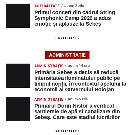
instrumentiști din 6 țări, alături de voluntari și foști elevi ai
acum 2 zile
ACTUALITATE
Liceului de Arte „Regina Maria”, din Alba Iulia, care
Primul concert din cadrul String
participă, timp de o săptămână, la cursuri de
Symphonic Camp 2026 a adus
Adaugă-ne ca sursă preferată
perfecționare, repetiții și activități artistice desfășurate sub
emoție și aplauze la Sebeș
îndrumarea unor profesori și mentori.
Urmărește-ne pe Google News
PUBLICITATE
Ultimele știri din Sebeș
ADMINISTRAȚIE
acum 14 ore
ADMINISTRAȚIE
Primăria Sebeș a decis să reducă intensitatea
Primăria Sebeș a decis să reducă
iluminatului public pe timpul nopții, în contextul
intensitatea iluminatului public pe
apelului la economii al Guvernului Bolojan
timpul nopții, în contextul apelului la
economii al Guvernului Bolojan
Duminică, 23 august 2026, Râpa Roșie găzduiește
cea de-a III-a ediție a concursului „CicloAventurier
acum 6 zile
ADMINISTRAȚIE
Primarul Dorin Nistor a verificat
de Sebeș”
șantierele de apă și canalizare din
Primul concert din cadrul String Symphonic Camp
Sebeș. Care este stadiul lucrărilor
2026 a adus emoție și aplauze la Sebeș
După mai multe zile de pregătire intensivă, participanții
PUBLICITATE