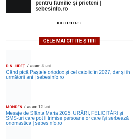
pentru familie și prieteni |
sebesinfo.ro
PUBLICITATE
CELE MAI CITITE ȘTIRI
acum 4 luni
DIN JUDEȚ
Când pică Paștele ortodox și cel catolic în 2027, dar și în
următorii ani | sebesinfo.ro
acum 12 luni
MONDEN
Mesaje de Sfânta Maria 2025. URĂRI, FELICITĂRI și
SMS-uri care pot fi trimise persoanelor care își serbează
onomastica | sebesinfo.ro