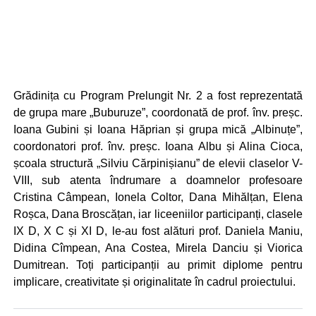
Grădinița cu Program Prelungit Nr. 2 a fost reprezentată
de grupa mare „Buburuze”, coordonată de prof. înv. preșc.
Ioana Gubini și Ioana Hăprian și grupa mică „Albinuțe”,
coordonatori prof. înv. preșc. Ioana Albu și Alina Cioca,
școala structură „Silviu Cărpinișianu” de elevii claselor V-
VIII, sub atenta îndrumare a doamnelor profesoare
Cristina Câmpean, Ionela Coltor, Dana Mihălțan, Elena
Roșca, Dana Broscățan, iar liceeniilor participanți, clasele
IX D, X C și XI D, le-au fost alături prof. Daniela Maniu,
Didina Cîmpean, Ana Costea, Mirela Danciu și Viorica
Dumitrean. Toți participanții au primit diplome pentru
implicare, creativitate și originalitate în cadrul proiectului.