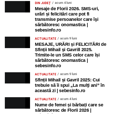
acum 4 luni
DIN JUDEȚ
Mesaje de Florii 2026. SMS-uri,
urări și felicitări care pot fi
transmise persoanelor care îşi
sărbătoresc onomastica |
sebesinfo.ro
acum 9 luni
ACTUALITATE
MESAJE, URĂRI și FELICITĂRI de
Sfinții Mihail și Gavrill 2025.
Trimite-le un SMS celor care își
sărbătoresc onomastica |
sebesinfo.ro
acum 9 luni
ACTUALITATE
Sfinții Mihail și Gavril 2025: Cui
trebuie să îi spui „La mulţi ani” în
această zi | sebesinfo.ro
acum 4 luni
ACTUALITATE
Nume de femei și bărbați care se
sărbătoresc de Florii 2026 |