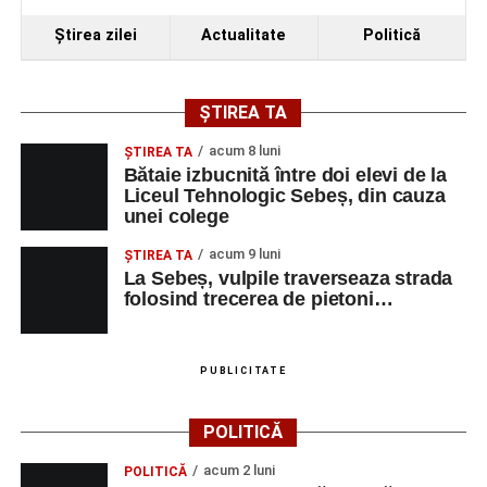
Ştirea zilei
Actualitate
Politică
ȘTIREA TA
acum 8 luni
ŞTIREA TA
Bătaie izbucnită între doi elevi de la
Liceul Tehnologic Sebeș, din cauza
unei colege
acum 9 luni
ŞTIREA TA
La Sebeș, vulpile traverseaza strada
folosind trecerea de pietoni…
PUBLICITATE
POLITICĂ
acum 2 luni
POLITICĂ