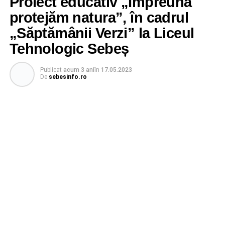
Proiect educativ „Împreună
protejăm natura”, în cadrul
„Săptămânii Verzi” la Liceul
Tehnologic Sebeș
Publicat
acum 3 ani
în
17.05.2023
De
sebesinfo.ro