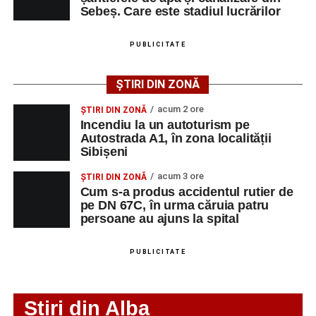
Cum s-a produs accidentul rutier de pe DN 67C, în
Sebeș. Care este stadiul lucrărilor
urma căruia patru persoane au ajuns la spital
Adaugă-ne ca sursă preferată
PUBLICITATE
Urmărește-ne pe Google News
ȘTIRI DIN ZONĂ
acum 2 ore
ȘTIRI DIN ZONĂ
Ultimele știri din Sebeș
Incendiu la un autoturism pe
Autostrada A1, în zona localității
Incendiu la un autoturism pe Autostrada A1, în zona
Sibișeni
localității Sibișeni
acum 3 ore
ȘTIRI DIN ZONĂ
Școala de Fotbal Valea Frumoasei își întărește
Cum s-a produs accidentul rutier de
lotul pentru noul sezon. Trei achiziții și performanțe
pe DN 67C, în urma căruia patru
persoane au ajuns la spital
importante la nivel juvenil
Cum s-a produs accidentul rutier de pe DN 67C, în
PUBLICITATE
urma căruia patru persoane au ajuns la spital
Stiri din Alba