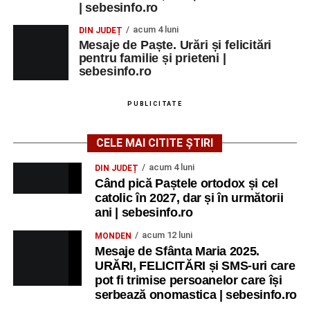
| sebesinfo.ro
acum 4 luni
DIN JUDEȚ
Mesaje de Paște. Urări și felicitări
pentru familie și prieteni |
sebesinfo.ro
PUBLICITATE
CELE MAI CITITE ȘTIRI
acum 4 luni
DIN JUDEȚ
Când pică Paștele ortodox și cel
catolic în 2027, dar și în următorii
ani | sebesinfo.ro
acum 12 luni
MONDEN
Mesaje de Sfânta Maria 2025.
URĂRI, FELICITĂRI și SMS-uri care
pot fi trimise persoanelor care își
serbează onomastica | sebesinfo.ro