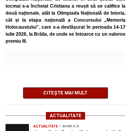
tocmai s-a încheiat Cristiana a reușit să se califice la
Programul a inclus și activități de dexteritate manuală, în
două naționale, atât la Olimpiada Națională de Istoria,
cadrul cărora participanții au realizat desene și lucrări
cât și la etapa națională a Concursului „Memoria
artistice, precum și sesiuni de karaoke, muzică și jocuri
Holocaustului”, care s-a desfășurat în perioada 14-17
sportive, care au încurajat mișcarea și colaborarea în
iulie 2026, la Brăila, de unde se întoarce cu un valoros
echipă.
premiu III.
Școala de Vară s-a încheiat cu activitatea „Călătorie în
jurul lumii”, prin care copiii au descoperit, într-un mod
interactiv, tradiții, obiceiuri și informații interesante din
diferite țări.
La finalul programului, reprezentanții Direcției de
CITEȘTE MAI MULT
Asistență Socială Sebeș au transmis mulțumiri copiilor
pentru implicare și entuziasm, dar și părinților pentru
încrederea acordată instituției și pentru participarea celor
ACTUALITATE
mici la activitățile organizate.
acum o zi
ACTUALITATE
Potrivit organizatorilor, astfel de programe vor continua și