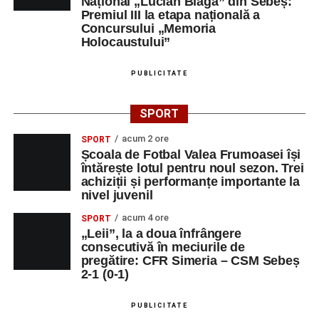
Național „Lucian Blaga” din Sebeș:
Premiul III la etapa națională a
Concursului „Memoria
Holocaustului”
PUBLICITATE
SPORT
acum 2 ore
SPORT
Școala de Fotbal Valea Frumoasei își
întărește lotul pentru noul sezon. Trei
achiziții și performanțe importante la
nivel juvenil
acum 4 ore
SPORT
„Leii”, la a doua înfrângere
consecutivă în meciurile de
pregătire: CFR Simeria – CSM Sebeș
2-1 (0-1)
PUBLICITATE