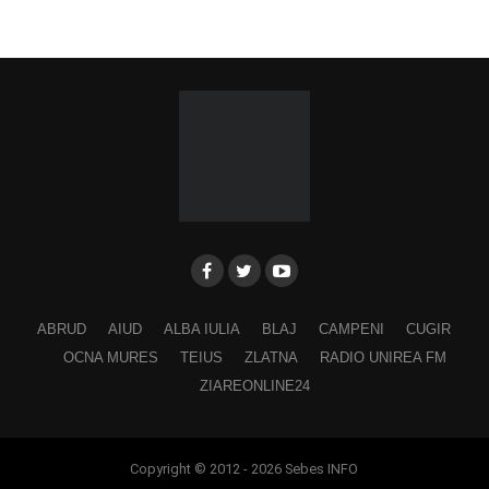
ABRUD
AIUD
ALBA IULIA
BLAJ
CAMPENI
CUGIR
OCNA MURES
TEIUS
ZLATNA
RADIO UNIREA FM
ZIAREONLINE24
Copyright © 2012 - 2026 Sebes INFO