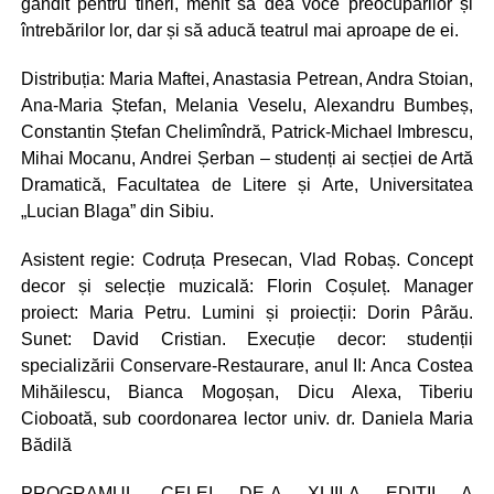
gândit pentru tineri, menit să dea voce preocupărilor și
întrebărilor lor, dar și să aducă teatrul mai aproape de ei.
Distribuția: Maria Maftei, Anastasia Petrean, Andra Stoian,
Ana-Maria Ștefan, Melania Veselu, Alexandru Bumbeș,
Constantin Ștefan Chelimîndră, Patrick-Michael Imbrescu,
Mihai Mocanu, Andrei Șerban – studenți ai secției de Artă
Dramatică, Facultatea de Litere și Arte, Universitatea
„Lucian Blaga” din Sibiu.
Asistent regie: Codruța Presecan, Vlad Robaș. Concept
decor și selecție muzicală: Florin Coșuleț. Manager
proiect: Maria Petru. Lumini și proiecții: Dorin Pârău.
Sunet: David Cristian. Execuție decor: studenții
specializării Conservare-Restaurare, anul II: Anca Costea
Mihăilescu, Bianca Mogoșan, Dicu Alexa, Tiberiu
Cioboată, sub coordonarea lector univ. dr. Daniela Maria
Bădilă
PROGRAMUL CELEI DE-A XLIII-A EDIȚII A