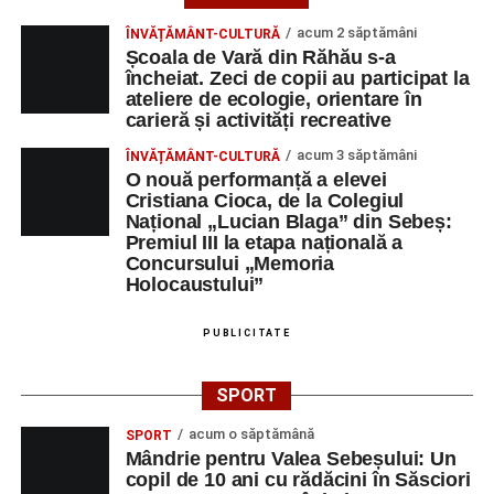
acum 2 săptămâni
ÎNVĂȚĂMÂNT-CULTURĂ
Școala de Vară din Răhău s-a
încheiat. Zeci de copii au participat la
ateliere de ecologie, orientare în
carieră și activități recreative
acum 3 săptămâni
ÎNVĂȚĂMÂNT-CULTURĂ
O nouă performanță a elevei
Cristiana Cioca, de la Colegiul
Național „Lucian Blaga” din Sebeș:
Premiul III la etapa națională a
Concursului „Memoria
Holocaustului”
PUBLICITATE
SPORT
acum o săptămână
SPORT
Mândrie pentru Valea Sebeșului: Un
copil de 10 ani cu rădăcini în Săsciori