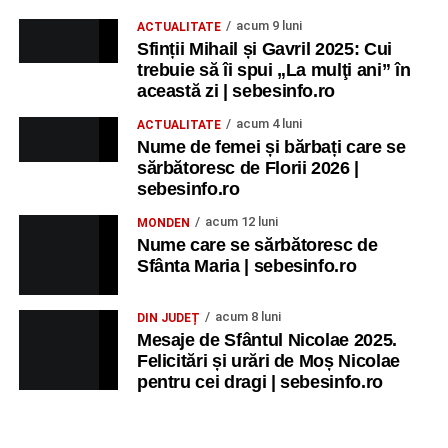
acum 9 luni
ACTUALITATE
Sfinții Mihail și Gavril 2025: Cui
trebuie să îi spui „La mulţi ani” în
această zi | sebesinfo.ro
acum 4 luni
ACTUALITATE
Nume de femei și bărbați care se
sărbătoresc de Florii 2026 |
sebesinfo.ro
acum 12 luni
MONDEN
Nume care se sărbătoresc de
Sfânta Maria | sebesinfo.ro
acum 8 luni
DIN JUDEȚ
Mesaje de Sfântul Nicolae 2025.
Felicitări și urări de Moș Nicolae
pentru cei dragi | sebesinfo.ro