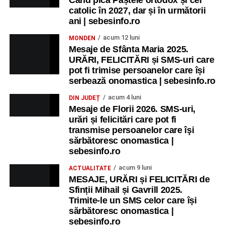
catolic în 2027, dar și în următorii
ani | sebesinfo.ro
acum 12 luni
MONDEN
Mesaje de Sfânta Maria 2025.
URĂRI, FELICITĂRI și SMS-uri care
pot fi trimise persoanelor care își
serbează onomastica | sebesinfo.ro
acum 4 luni
DIN JUDEȚ
Mesaje de Florii 2026. SMS-uri,
urări și felicitări care pot fi
transmise persoanelor care îşi
sărbătoresc onomastica |
sebesinfo.ro
acum 9 luni
ACTUALITATE
MESAJE, URĂRI și FELICITĂRI de
Sfinții Mihail și Gavrill 2025.
Trimite-le un SMS celor care își
sărbătoresc onomastica |
sebesinfo.ro