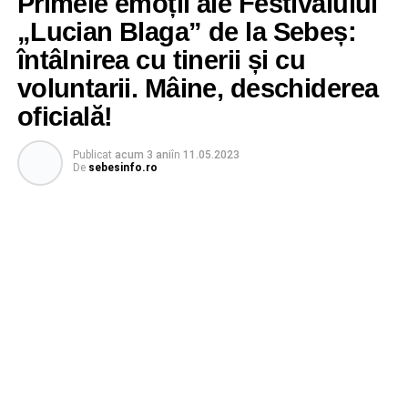
Primele emoții ale Festivalului
„Lucian Blaga” de la Sebeș:
întâlnirea cu tinerii și cu
voluntarii. Mâine, deschiderea
oficială!
Publicat
acum 3 ani
în
11.05.2023
De
sebesinfo.ro