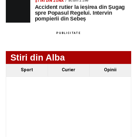
Fest, la Cetatea Greavilor din Gârbova
acum 2 zile
ȘTIRI DIN ZONĂ
Accident rutier la ieșirea din Șugag
spre Popasul Regelui. Intervin
pompierii din Sebeș
PUBLICITATE
Stiri din Alba
Sport
Curier
Opinii