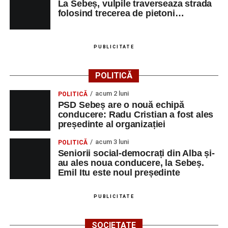
La Sebeș, vulpile traverseaza strada
folosind trecerea de pietoni…
PUBLICITATE
POLITICĂ
acum 2 luni
POLITICĂ
PSD Sebeș are o nouă echipă
conducere: Radu Cristian a fost ales
președinte al organizației
acum 3 luni
POLITICĂ
Seniorii social-democrați din Alba și-
au ales noua conducere, la Sebeș.
Emil Itu este noul președinte
PUBLICITATE
SOCIETATE