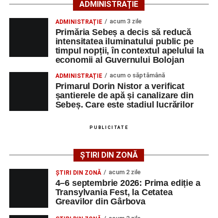
ADMINISTRAȚIE
transmis ISU Alba.
acum 3 zile
ADMINISTRAȚIE
Primăria Sebeș a decis să reducă
intensitatea iluminatului public pe
timpul nopții, în contextul apelului la
Adaugă-ne ca sursă preferată
economii al Guvernului Bolojan
acum o săptămână
ADMINISTRAȚIE
Urmărește-ne pe Google News
Primarul Dorin Nistor a verificat
șantierele de apă și canalizare din
Sebeș. Care este stadiul lucrărilor
Ultimele știri din Sebeș
Femeie de 66 de ani, transportată în stare gravă la
PUBLICITATE
spital după ce a fost lovită de o motocicletă pe
strada Dorobanți din Sebeș
ȘTIRI DIN ZONĂ
Accident pe strada Dorobanți din Sebeș: fermeie
acum 2 zile
ȘTIRI DIN ZONĂ
de 66 de ani rănită grav, după ce a fost lovită de o
4–6 septembrie 2026: Prima ediție a
motocicletă
Transylvania Fest, la Cetatea
Greavilor din Gârbova
4–6 septembrie 2026: Prima ediție a Transylvania