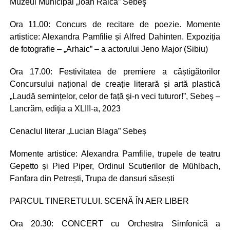
Muzeul Municipal „Ioan Raica” Sebeş
Ora 11.00: Concurs de recitare de poezie. Momente
artistice: Alexandra Pamfilie și Alfred Dahinten. Expoziția
de fotografie – „Arhaic” – a actorului Jeno Major (Sibiu)
Ora 17.00: Festivitatea de premiere a câștigătorilor
Concursului național de creație literară și artă plastică
„Laudă semințelor, celor de față şi-n veci tuturor!”, Sebeş –
Lancrăm, ediţia a XLIII-a, 2023
Cenaclul literar „Lucian Blaga” Sebeș
Momente artistice: Alexandra Pamfilie, trupele de teatru
Gepetto și Pied Piper, Ordinul Scutierilor de Mühlbach,
Fanfara din Petrești, Trupa de dansuri săsești
PARCUL TINERETULUI. SCENĂ ÎN AER LIBER
Ora 20.30: CONCERT cu Orchestra Simfonică a