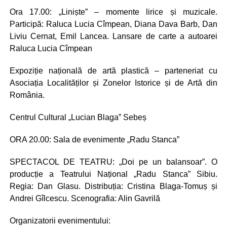
Ora 17.00: „Liniște” – momente lirice și muzicale.
Participă: Raluca Lucia Cîmpean, Diana Dava Barb, Dan
Liviu Cernat, Emil Lancea. Lansare de carte a autoarei
Raluca Lucia Cîmpean
Expoziție națională de artă plastică – parteneriat cu
Asociația Localităților și Zonelor Istorice și de Artă din
România.
Centrul Cultural „Lucian Blaga” Sebeș
ORA 20.00: Sala de evenimente „Radu Stanca”
SPECTACOL DE TEATRU: „Doi pe un balansoar”. O
producție a Teatrului Național „Radu Stanca” Sibiu.
Regia: Dan Glasu. Distribuția: Cristina Blaga-Tomuș și
Andrei Gîlcescu. Scenografia: Alin Gavrilă
Organizatorii evenimentului: