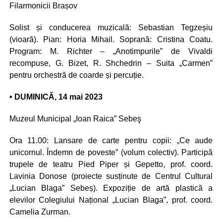
Filarmonicii Brașov
Solist și conducerea muzicală: Sebastian Tegzeșiu
(vioară). Pian: Horia Mihail. Soprană: Cristina Coatu.
Program: M. Richter – „Anotimpurile” de Vivaldi
recompuse, G. Bizet, R. Shchedrin – Suita „Carmen”
pentru orchestră de coarde și percuție.
• DUMINICĂ, 14 mai 2023
Muzeul Municipal „Ioan Raica” Sebeş
Ora 11.00: Lansare de carte pentru copii: „Ce aude
unicornul. Îndemn de poveste” (volum colectiv). Participă
trupele de teatru Pied Piper și Gepetto, prof. coord.
Lavinia Donose (proiecte susținute de Centrul Cultural
„Lucian Blaga” Sebeș). Expoziție de artă plastică a
elevilor Colegiului Național „Lucian Blaga”, prof. coord.
Camelia Zurman.