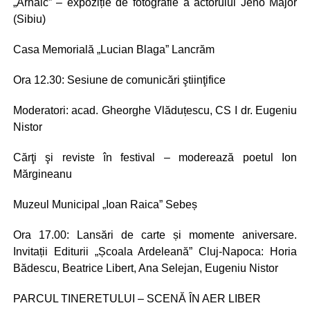
„Arhaic” – expoziție de fotografie a actorului Jeno Major
(Sibiu)
Casa Memorială „Lucian Blaga” Lancrăm
Ora 12.30: Sesiune de comunicări ştiinţifice
Moderatori: acad. Gheorghe Vlăduțescu, CS I dr. Eugeniu
Nistor
Cărţi şi reviste în festival – moderează poetul Ion
Mărgineanu
Muzeul Municipal „Ioan Raica” Sebeș
Ora 17.00: Lansări de carte și momente aniversare.
Invitații Editurii „Școala Ardeleană” Cluj-Napoca: Horia
Bădescu, Beatrice Libert, Ana Selejan, Eugeniu Nistor
PARCUL TINERETULUI – SCENĂ ÎN AER LIBER