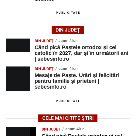
PUBLICITATE
DIN JUDEȚ
acum 4 luni
DIN JUDEȚ
Când pică Paștele ortodox și cel
catolic în 2027, dar și în următorii ani
| sebesinfo.ro
acum 4 luni
DIN JUDEȚ
Mesaje de Paște. Urări și felicitări
pentru familie și prieteni |
sebesinfo.ro
PUBLICITATE
CELE MAI CITITE ȘTIRI
acum 4 luni
DIN JUDEȚ
Când pică Paștele ortodox și cel